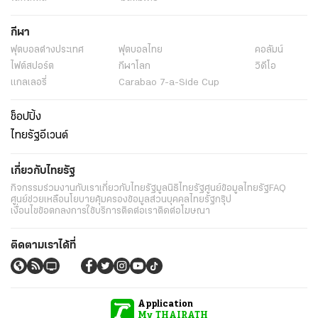
กีฬา
ฟุตบอลต่่างประเทศ
ฟุตบอลไทย
คอลัมน์
ไฟต์สปอร์ต
กีฬาโลก
วิดีโอ
แกลเลอรี่
Carabao 7-a-Side Cup
ช็อปปิ้ง
ไทยรัฐอีเวนต์
เกี่ยวกับไทยรัฐ
กิจกรรม
ร่วมงานกับเรา
เกี่ยวกับไทยรัฐ
มูลนิธิไทยรัฐ
ศูนย์ข้อมูลไทยรัฐ
FAQ
ศูนย์ช่วยเหลือ
นโยบายคุ้มครองข้อมูลส่วนบุคคลไทยรัฐกรุ๊ป
เงื่อนไขข้อตกลงการใช้บริการ
ติดต่อเรา
ติดต่อโฆษณา
ติดตามเราได้ที่
Application
My THAIRATH