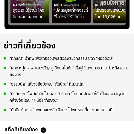
00:54
00:33
00:40
ร
รู้จังหวะใช้งาน! โค้ช
เปิดเหตุผลที่แท้จริงที่
เห็นตัวเลขแฟนบอล
อ๊อตเผยแผนถนอม
"โม ซาลาห์" อยาก
ไทย 13,026 บน
ึ้น
“บุ๋มบิ๋ม” เพื่อรักษา
ย้ายซบ "แทร็บซอนส
สกอร์บอร์ดแล้วแอบ
ย
ร่างกายให้พร้อมที่สุด
ปอร์"
ใจหาย น้อยกว่านัดที่
ที่
แล้วเจอมาเลเซียตั้ง
อย่างเห็นได้ชัด
ข่าวที่เกี่ยวข้อง
“ทักษิณ” นำทัพเพื่อไทยร่วมพิธีสวดพระอภิธรรม บิดา “หมออ้อม”
“ผกก.หนุ่ย - พ.ต.อ.วทัญญู วิทยผโลทัย” นั่งผู้อำนวยการ ป.ย.ป. หลัง ครม.
แต่งตั้ง
“ธรรมนัส” โต้ข่าวลือบินพบ “ทักษิณ” ที่โมนาโก
“ยิ่งลักษณ์”โพสต์คลิปใช้เวลา 9 วันทำ “ไดมอนด์เพนติ้ง” เป็นของขวัญวัน
คล้ายวันเกิด 77 ปีให้ “ทักษิณ”
“ทักษิณ” ควง “แพทองธาร” เดินทางไปพบหมอที่ประเทศเยอรมนี
แท็กที่เกี่ยวข้อง