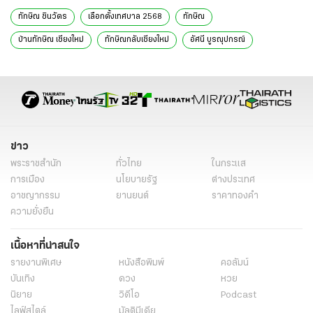
ทักษิณ ชินวัตร
เลือกตั้งเทศบาล 2568
ทักษิณ
บ้านทักษิณ เชียงใหม่
ทักษิณกลับเชียงใหม่
อัศนี บูรณุปกรณ์
นายกเทศมนตรีนครเชียงใหม่
เลือกตั้งนายกเทศมนตรี
เยาวภา วงศ์สวัสดิ์
สมชาย วงศ์สวัสดิ์
พายัพ ชินวัตร
ข่าวการเมืองวันนี้
ข่าวการเมือง ไทยรัฐ
ข่าวด่วน
ข่าววันนี้
ข่าวการเมือง
ข่าว
พระราชสำนัก
ทั่วไทย
ในกระแส
การเมือง
นโยบายรัฐ
ต่างประเทศ
อาชญากรรม
ยานยนต์
ราคาทองคำ
ความยั่งยืน
เนื้อหาที่น่าสนใจ
รายงานพิเศษ
หนังสือพิมพ์
คอลัมน์
บันเทิง
ดวง
หวย
นิยาย
วิดีโอ
Podcast
ไลฟ์สไตล์
มัลติมีเดีย