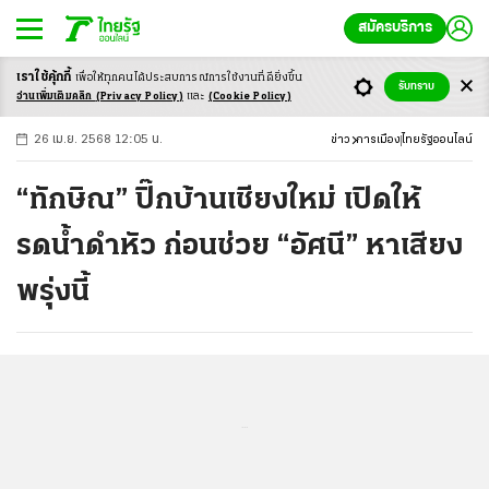
สมัครบริการ
เราใช้คุ้กกี้
เพื่อให้ทุกคนได้ประสบ
การณ์การใช้งานที่ดียิ่งขึ้น
+
ก
ก
-ก
รับทราบ
อ่านเพิ่มเติมคลิก
(Privacy Policy)
และ
(Cookie Policy)
26 เม.ย. 2568 12:05 น.
ข่าว
การเมือง
ไทยรัฐออนไลน์
“ทักษิณ” ปิ๊กบ้านเชียงใหม่ เปิดให้
รดน้ำดำหัว ก่อนช่วย “อัศนี” หาเสียง
พรุ่งนี้
...