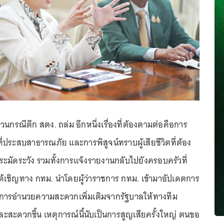
วนกรณีตึก สตง. ถล่ม อีกหนึ่งเรื่องที่ต้องตามต่อคือการ
ที่ประสบสาธารณภัย และการพิสูจน์ทราบผู้เสียชีวิตที่ต้อง
ะมัดระวัง รวมทั้งการแจ้งรายงานกลับไปยังครอบครัวที่
ได้เชิญทาง กทม. นำโดยผู้ว่าราชการ กทม. เข้ามาอัปเดตการ
ารอำนวยความสะดวกเพิ่มเติมจากรัฐบาลให้ทางทีม
ะสะดวกขึ้น เหตุการณ์นี้นับเป็นการสูญเสียครั้งใหญ่ ตนขอ