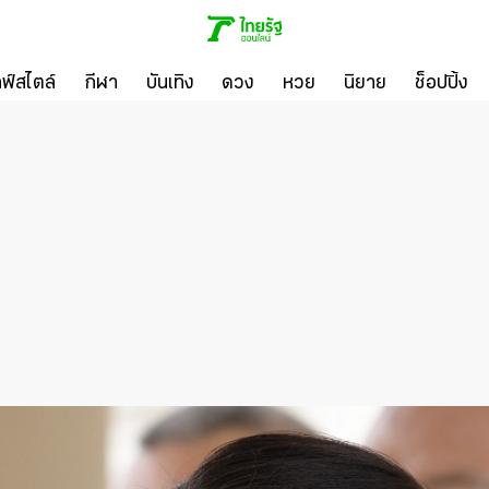
ลฟ์สไตล์
กีฬา
บันเทิง
ดวง
หวย
นิยาย
ช็อปปิ้ง