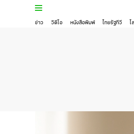
ข่าว
วิดีโอ
หนังสือพิมพ์
ไทยรัฐทีวี
ไ