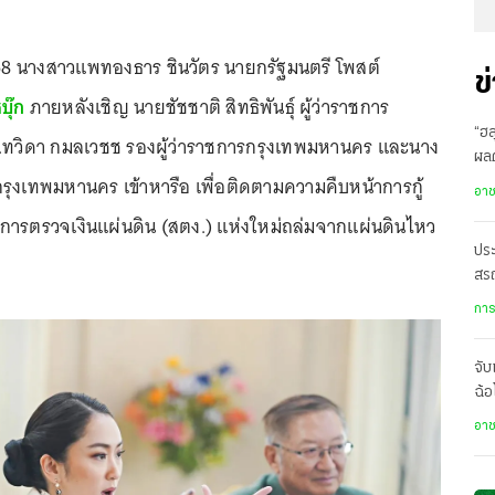
568 นางสาวแพทองธาร ชินวัตร นายกรัฐมนตรี โพสต์
ข
บุ๊ก
ภายหลังเชิญ นายชัชชาติ สิทธิพันธุ์ ผู้ว่าราชการ
“ฮล
ทวิดา กมลเวชช รองผู้ว่าราชการกรุงเทพมหานคร และนาง
ผล
กรุงเทพมหานคร เข้าหารือ เพื่อติดตามความคืบหน้าการกู้
ส่ง
อา
ารตรวจเงินแผ่นดิน (สตง.) แห่งใหม่ถล่มจากแผ่นดินไหว
ประ
สร
เป
การ
จับ
ฉ้อ
คว
อา