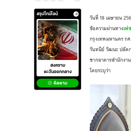
สรุปไทม์ไลน์
วันที่ 18 เมษายน 2
ข้อความผ่านทาง
เฟซ
กรุงเทพมหานคร รศ.
วันทนีย์ วัฒนะ ปลัด
ซากอาคารสำนักงานก
สงคราม
โดยระบุว่า
ตะวันออกกลาง
ติดตาม