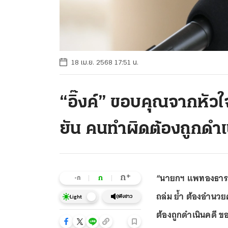
18 เม.ย. 2568 17:51 น.
“อิ๊งค์” ขอบคุณจากหัว
ยัน คนทำผิดต้องถูกดำเ
“นายกฯ แพทองธาร” เ
+
ก
ก
-ก
ถล่ม ย้ำ ต้องอำนวย
ฟังข่าว
Light
ต้องถูกดำเนินคดี 