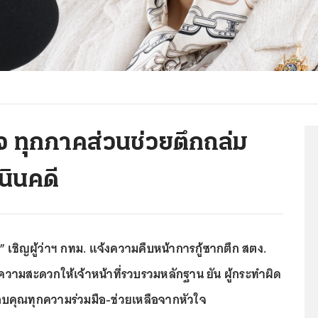
ใจ ทุกภาคส่วนช่วยตึกถล่ม
นินคดี
ชิญผู้ว่าฯ กทม. แจ้งความคืบหน้าการกู้ซากตึก สตง.
ความสะดวกให้เจ้าหน้าที่รวบรวมหลักฐาน ยัน ผู้กระทำผิด
ขอบคุณทุกความร่วมมือ-ช่วยเหลือจากหัวใจ