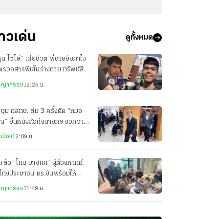
่าวเด่น
ดูทั้งหมด
ุน โซโล่” เสียชีวิต พี่ชายยังคาใจ
ตรวจสารพิษในร่างกาย ทรัพย์สิน
กลับ มีแค่พาสปอร์ต
ชญากรรม
12:25 น.
ชุม กสทช. ล่ม 3 ครั้งติด “หมอ
ณ” ยื่นหนังสือถึงนายกฯ ขอความ
็นธรรม
เมือง
12:09 น.
แล้ว “โทน บางแค” ผู้ต้องหาคดี
โกงประชาชน ตร.ยันพร้อมให้
ามเป็นธรรม
ชญากรรม
11:49 น.