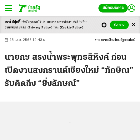
สมัครบริการ
เราใช้คุ้กกี้
เพื่อให้ทุกคนได้ประสบ
การณ์การใช้งานที่ดียิ่งขึ้น
+
ก
ก
-ก
รับทราบ
อ่านเพิ่มเติมคลิก
(Privacy Policy)
และ
(Cookie Policy)
13 เม.ย. 2568 19:43 น.
ข่าว
การเมือง
ไทยรัฐออนไลน์
นายกฯ สรงน้ำพระพุทธสิหิงค์ ก่อน
เปิดงานสงกรานต์เชียงใหม่ “ทักษิณ”
รับคิดถึง “ยิ่งลักษณ์”
...