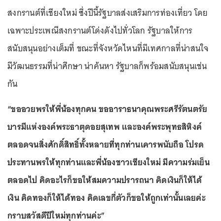
สงกรานต์ที่เชียงใหม่ ซึ่งปีนี้รัฐบาลส่งเสริมการท่องเที่ยว โดย
เฉพาะประเพณีสงกรานต์โด่งดังไปทั่วโลก รัฐบาลให้การ
สนับสนุนอย่างเต็มที่ ขณะที่จังหวัดไหนที่มีเทศกาลที่น่าสนใจ
มีวัฒนธรรมที่น่าศึกษา น่าค้นหา รัฐบาลก็พร้อมสนับสนุนเช่น
กัน
“ขออวยพรให้พี่น้องทุกคน ขออาราธนาคุณพระศรีรัตนตรัย
บารมีแห่งองค์พระธาตุดอยสุเทพ และองค์พระพุทธสิหิงค์
ตลอดจนสิ่งศักดิ์สิทธิ์ทั้งหลายที่ทุกท่านเคารพนับถือ โปรด
ประทานพรให้ทุกท่านและพี่น้องชาวเชียงใหม่ มีความร่มเย็น
ตลอดไป คิดอะไรก็ขอให้สมความปรารถนา คิดเงินก็ให้ได้
เงิน คิดทองก็ให้ได้ทอง คิดเลขกี่ตัวก็ขอให้ถูกเท่านั้นเลยค่ะ
กราบสวัสดีปีใหม่ทุกท่านค่ะ”