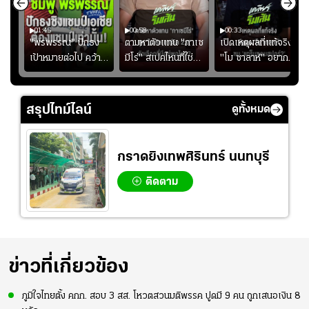
01:45
00:58
00:33
มรับ
"พรพรรณ" ปักธง
ตามหาตัวแทน "กาเซ
เปิดเหตุผลที่แท้จริงที่
ุก
เป้าหมายต่อไป คว้า
มีโร่" สเปคไหนที่ใช่
"โม ซาลาห์" อยาก
แชมป์ชิงแชมป์
สำหรับแมนยูยุค
ย้ายซบ "แทร็บซอนส
ญ
เอเชีย เพื่อตั๋ว
"คาร์ริค 2.0"?
ปอร์"
โอลิมปิก
สรุปไทม์ไลน์
ดูทั้งหมด
กราดยิงเทพศิรินทร์ นนทบุรี
ติดตาม
ข่าวที่เกี่ยวข้อง
ภูมิใจไทยตั้ง คกก. สอบ 3 สส. โหวตสวนมติพรรค ปูดมี 9 คน ถูกเสนอเงิน 8