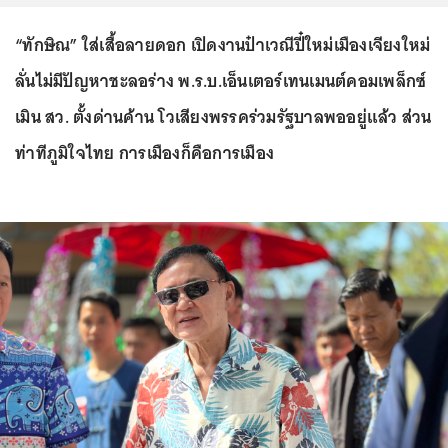
“ทักษิณ” ใส่เสื้อลายดอก เปิดงานป๋าเวณีปี๋ใหม่เมืองเจียงใหม่
ลั่นไม่มีปัญหาชะลอร่าง พ.ร.บ.เอ็นเตอร์เทนเมนต์คอมเพล็กซ์
เมิน สว. ตั้งด่านค้าน โวเสียงพรรคร่วมรัฐบาลพออยู่แล้ว ส่วน
ท่าทีภูมิใจไทย การเมืองก็คือการเมือง