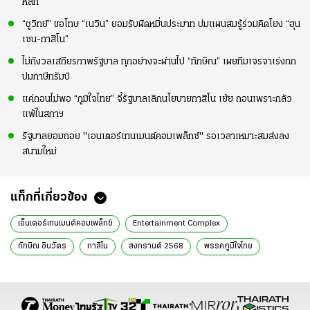
หลัก
“ชูวิทย์” ขอโทษ “เนวิน” ยอมรับผิดหมิ่นประมาท ปมแผนสมรู้ร่วมคิดโยง “ฮุน
เซน-กาสิโน”
ไม่กังวลเสถียรภาพรัฐบาล ทุกอย่างจะผ่านไป “ทักษิณ” เผยทีมเจรจาเร่งถก
ปมภาษีทรัมป์
แค่ถอนไม่พอ “ภูมิใจไทย” จี้รัฐบาลเลิกนโยบายกาสิโน เย้ย ถอนเพราะกลัว
แพ้ในสภาฯ
รัฐบาลยอมถอย "เอนเตอร์เทนเมนต์คอมเพล็กซ์" รอเวลาเหมาะสมส่งลง
สนามใหม่
แท็กที่เกี่ยวข้อง
เอ็นเตอร์เทนเมนต์คอมเพล็กซ์​
Entertainment Complex
ทักษิณ ชินวัตร
กาสิโน
สงกรานต์ 2568
พรรคภูมิใจไทย
พรรคเพื่อไทย
พรรคร่วมรัฐบาล
อนุทิน ชาญวีรกูล
ไชยชนก ชิดชอบ
เนวิน ชิดชอบ
สถานบันเทิงครบวงจร