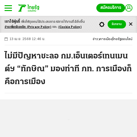
สมัครบริการ
เราใช้คุ้กกี้
เพื่อให้ทุกคนได้ประสบ
การณ์การใช้งานที่ดียิ่งขึ้น
+
ก
ก
-ก
รับทราบ
อ่านเพิ่มเติมคลิก
(Privacy Policy)
และ
(Cookie Policy)
13 เม.ย. 2568 12:46 น.
ข่าว
การเมือง
ไทยรัฐออนไลน์
ไม่มีปัญหาชะลอ กม.เอ็นเตอร์เทนเมน
ต์ฯ “ทักษิณ” มองท่าที ภท. การเมืองก็
คือการเมือง
...