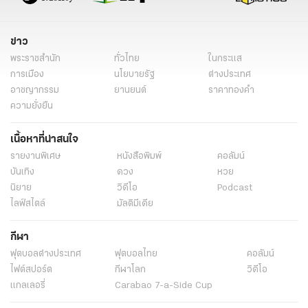
สงกรานต์เชียงใหม่ 2568
Entertainment Complex ข่าว
ข่าวการเมืองวันนี้
ข่าวการเมือง ไทยรัฐ
ข่าวด่วน
ข่าววันนี้
ข่าว
ข่าวการเมือง
พระราชสำนัก
ทั่วไทย
ในกระแส
การเมือง
นโยบายรัฐ
ต่างประเทศ
อาชญากรรม
ยานยนต์
ราคาทองคำ
ความยั่งยืน
เนื้อหาที่น่าสนใจ
รายงานพิเศษ
หนังสือพิมพ์
คอลัมน์
บันเทิง
ดวง
หวย
นิยาย
วิดีโอ
Podcast
ไลฟ์สไตล์
มัลติมีเดีย
กีฬา
ฟุตบอลต่่างประเทศ
ฟุตบอลไทย
คอลัมน์
ไฟต์สปอร์ต
กีฬาโลก
วิดีโอ
แกลเลอรี่
Carabao 7-a-Side Cup