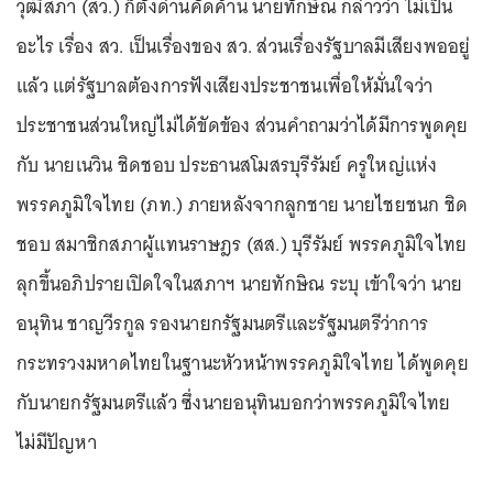
วุฒิสภา (สว.) ก็ตั้งด่านคัดค้าน นายทักษิณ กล่าวว่า ไม่เป็น
อะไร เรื่อง สว. เป็นเรื่องของ สว. ส่วนเรื่องรัฐบาลมีเสียงพออยู่
แล้ว แต่รัฐบาลต้องการฟังเสียงประชาชนเพื่อให้มั่นใจว่า
ประชาชนส่วนใหญ่ไม่ได้ขัดข้อง ส่วนคำถามว่าได้มีการพูดคุย
กับ นายเนวิน ชิดชอบ ประธานสโมสรบุรีรัมย์ ครูใหญ่แห่ง
พรรคภูมิใจไทย (ภท.) ภายหลังจากลูกชาย นายไชยชนก ชิด
ชอบ สมาชิกสภาผู้แทนราษฎร (สส.) บุรีรัมย์ พรรคภูมิใจไทย
ลุกขึ้นอภิปรายเปิดใจในสภาฯ นายทักษิณ ระบุ เข้าใจว่า นาย
อนุทิน ชาญวีรกูล รองนายกรัฐมนตรีและรัฐมนตรีว่าการ
กระทรวงมหาดไทยในฐานะหัวหน้าพรรคภูมิใจไทย ได้พูดคุย
กับนายกรัฐมนตรีแล้ว ซึ่งนายอนุทินบอกว่าพรรคภูมิใจไทย
ไม่มีปัญหา