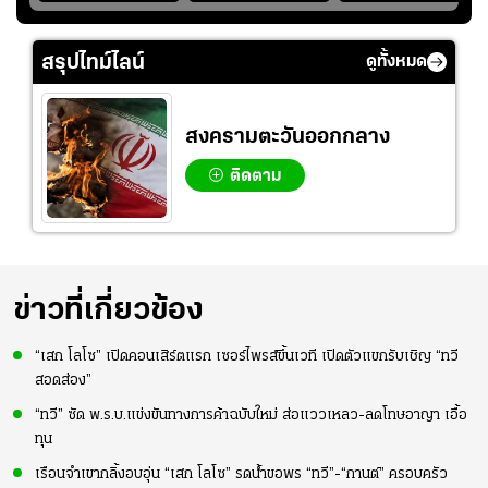
วัย 8 ขวบ โชว์ตี
อย่างต่อเนื่อง พร้อม
แบ็ก ศึก" SEA V
ลังกาสุดพริ้ว
พยายามลงสนามให้
CUP 2026" เลก
มากขึ้น เพื่อเรียก
สอง!!
สรุปไทม์ไลน์
ดูทั้งหมด
ความมั่นใจ
สงครามตะวันออกกลาง
ติดตาม
ข่าวที่เกี่ยวข้อง
“เสก โลโซ” เปิดคอนเสิร์ตแรก เซอร์ไพรส์ขึ้นเวที เปิดตัวแขกรับเชิญ “ทวี
สอดส่อง”
“ทวี” ซัด พ.ร.บ.แข่งขันทางการค้าฉบับใหม่ ส่อแววเหลว-ลดโทษอาญา เอื้อ
ทุน
เรือนจำเขากลิ้งอบอุ่น “เสก โลโซ” รดน้ำขอพร “ทวี”-“กานต์” ครอบครัว