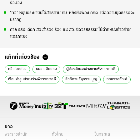
ร่วมวง
“ทวี” หนุนประชาชนใช้สิทธิตาม กม. หลังยื่นฟ้อง กกต. เชื่อความยุติธรรมจะ
ปรากฏ
ศาล รธน. ตีตก สว.สำรอง ร้อง 92 สว. ขัดจริยธรรม ใช้ตำแหน่งก้าวก่าย
แทรกแซง
แท็กที่เกี่ยวข้อง
ทวี สอดส่อง
รมว.ยุติธรรม
ผู้ต้องขังระหว่างการพิจารณาคดี
เรือนจำศูนย์ระหว่างพิจารณาคดี
สิทธิตามรัฐธรรมนูญ
กรมราชทัณฑ์
การลดโทษ
การเข้าถึงทนายความ
เคารพศักดิ์ศรีความเป็นมนุษย์
การฟื้นฟูผู้ต้องขัง
ณัฐวุฒิ ใสยเกื้อ
ประสบการณ์ในเรือนจำ
ข่าวการเมืองวันนี้
ข่าวการเมือง ไทยรัฐ
ข่าวด่วน
ข่าวการเมือง
ข่าว
พระราชสำนัก
ทั่วไทย
ในกระแส