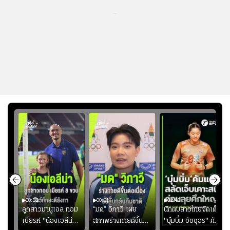
...
00:52
00:51
02:40
ชนะ
ลูกสาวมานูเอล ทอม
“มด” วิภาวี เผย
นักตบสาวไทยจัดเต็ม
ง
เบียรห์ "น้องเอลีน่า"
สภาพร่างกายดีขึ้น
"บุ๋มบิ๋ม ชัชชุอร" คัม