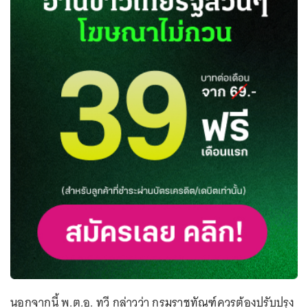
นอกจากนี้ พ.ต.อ. ทวี กล่าวว่า กรมราชทัณฑ์ควรต้องปรับปรุง