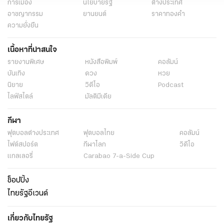
การเมือง
นโยบายรัฐ
ต่างประเทศ
อาชญากรรม
ยานยนต์
ราคาทองคำ
ความยั่งยืน
เนื้อหาที่น่าสนใจ
รายงานพิเศษ
หนังสือพิมพ์
คอลัมน์
บันเทิง
ดวง
หวย
นิยาย
วิดีโอ
Podcast
ไลฟ์สไตล์
มัลติมีเดีย
กีฬา
ฟุตบอลต่่างประเทศ
ฟุตบอลไทย
คอลัมน์
ไฟต์สปอร์ต
กีฬาโลก
วิดีโอ
แกลเลอรี่
Carabao 7-a-Side Cup
ช็อปปิ้ง
ไทยรัฐอีเวนต์
เกี่ยวกับไทยรัฐ