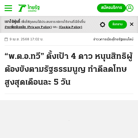
สมัครบริการ
เราใช้คุ้กกี้
เพื่อให้ทุกคนได้ประสบ
การณ์การใช้งานที่ดียิ่งขึ้น
+
ก
ก
-ก
รับทราบ
อ่านเพิ่มเติมคลิก
(Privacy Policy)
และ
(Cookie Policy)
9 เม.ย. 2568 17:02 น.
ข่าว
การเมือง
ไทยรัฐออนไลน์
“พ.ต.อ.ทวี” ตั้งเป้า 4 ดาว หนุนสิทธิผู้
ต้องขังตามรัฐธรรมนูญ ทำดีลดโทษ
สูงสุดเดือนละ 5 วัน
...