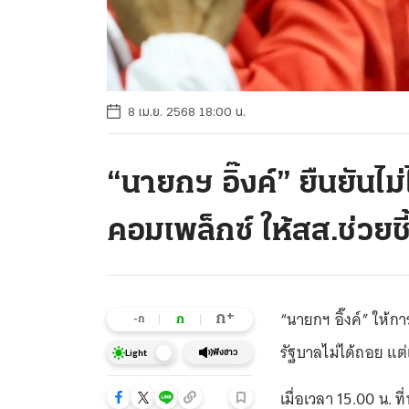
8 เม.ย. 2568 18:00 น.
“นายกฯ อิ๊งค์” ยืนยันไม
คอมเพล็กซ์ ให้สส.ช่วยช
“นายกฯ อิ๊งค์” ให้ก
+
ก
ก
-ก
รัฐบาลไม่ได้ถอย แต่
ฟังข่าว
Light
เมื่อเวลา 15.00 น. 