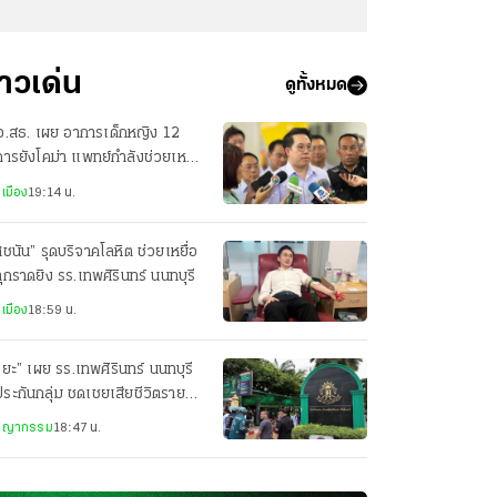
่าวเด่น
ดูทั้งหมด
ว.สธ. เผย อาการเด็กหญิง 12
ารยังโคม่า แพทย์กำลังช่วยเหลือ
ที่
เมือง
19:14 น.
ชนัน” รุดบริจาคโลหิต ช่วยเหยื่อ
ุกราดยิง รร.เทพศิรินทร์ นนทบุรี
เมือง
18:59 น.
ริยะ” เผย รร.เทพศิรินทร์ นนทบุรี
ระกันกลุ่ม ชดเชยเสียชีวิตรายละ
แสน
ชญากรรม
18:47 น.