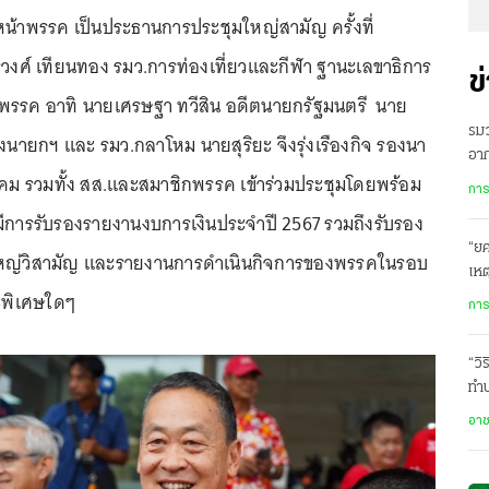
หน้าพรรค เป็นประธานการประชุมใหญ่สามัญ ครั้งที่
งศ์ เทียนทอง รมว.การท่องเที่ยวและกีฬา ฐานะเลขาธิการ
ข
รรค อาทิ นายเศรษฐา ทวีสิน อดีตนายกรัฐมนตรี นาย
รม
งนายกฯ และ รมว.กลาโหม นายสุริยะ จึงรุ่งเรืองกิจ รองนา
อาก
ม รวมทั้ง สส.และสมาชิกพรรค เข้าร่วมประชุมโดยพร้อม
เต็ม
การ
มมีการรับรองรายงานงบการเงินประจำปี 2567 รวมถึงรับรอง
“ยศ
หญ่วิสามัญ และรายงานการดำเนินกิจการของพรรคในรอบ
เหต
ระพิเศษใดๆ
การ
“วิ
ทำป
1 
อา