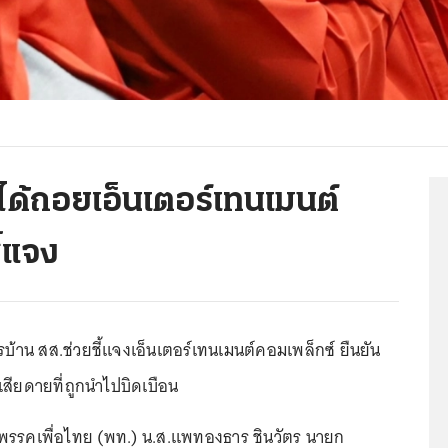
่ได้ถอยเอ็นเตอร์เทนเมนต์
ี้แจง
ารบ้าน สส.ช่วยชี้แจงเอ็นเตอร์เทนเมนต์คอมเพล็กซ์ ยืนยัน
เสียดายที่ถูกนำไปบิดเบือน
ที่พรรคเพื่อไทย (พท.) น.ส.แพทองธาร ชินวัตร นายก