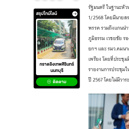
รัฐมนตรี ในฐานะหัว
สรุปไทม์ไลน์
1/2568 โดยมีนายสรว
พรรค รวมถึงแกนนำพ
ภูมิธรรม เวชยชัย รอ
ยกฯ และ รมว.คมนาค
เพรียง โดยที่ประชุ
กราดยิงเทพศิรินทร์
รายงานการประชุมใ
นนทบุรี
ปี 2567 โดยไม่มีวา
ติดตาม