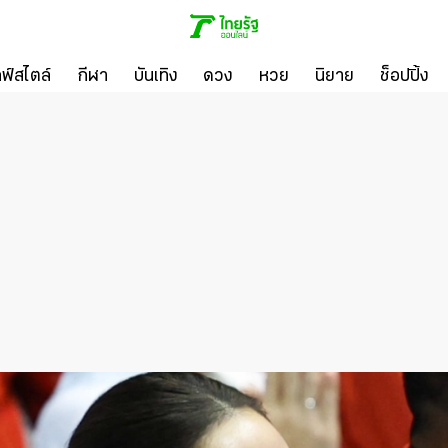
ลฟ์สไตล์
กีฬา
บันเทิง
ดวง
หวย
นิยาย
ช็อปปิ้ง