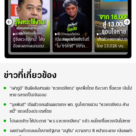
00:54
00:33
00:40
ร
รู้จังหวะใช้งาน! โค้ช
เปิดเหตุผลที่แท้จริงที่
เห็นตัวเลขแฟนบอล
อ๊อตเผยแผนถนอม
"โม ซาลาห์" อยาก
ไทย 13,026 บน
ึ้น
“บุ๋มบิ๋ม” เพื่อรักษา
ย้ายซบ "แทร็บซอนส
สกอร์บอร์ดแล้วแอบ
ย
ร่างกายให้พร้อมที่สุด
ปอร์"
ใจหาย น้อยกว่านัดที่
ที่
แล้วเจอมาเลเซียตั้ง
อย่างเห็นได้ชัด
ข่าวที่เกี่ยวข้อง
“เผ่าภูมิ” ยินดีคลังสานต่อ “หวยเกษียณ” ยุคเพื่อไทย ถึงเวลา ซื้อหวย เงินไม่
หาย กลายเป็นเงินออม
"จุลพันธ์" เปิดตัวแคนดิเดตนายกฯ พท. ชูนโยบายด่วน "หวยเกษียณ-ล้าง
หนี้" ยกเครื่องประเทศไทย
โปรดเกล้าฯ ให้ประกาศ “พ.ร.บ.หวยเกษียณ” แล้ว คนไทยซื้อหวยเงินไม่หาย
เผยร่างคำแถลงนโยบายรัฐบาล “อนุทิน” ความยาว 8 หน้ากระดาษ เน้นลดค่า