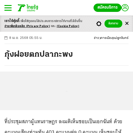
สมัครบริการ
เราใช้คุ้กกี้
เพื่อให้ทุกคนได้ประสบ
การณ์การใช้งานที่ดียิ่งขึ้น
+
ก
ก
-ก
รับทราบ
อ่านเพิ่มเติมคลิก
(Privacy Policy)
และ
(Cookie Policy)
8 เม.ย. 2568 05:55 น.
ข่าว
การเมือง
แม่ลูกจันทร์
กุ้งฝอยตกปลากะพง
...
ที่ประชุมสภาผู้แทนราษฎร ลงมติเห็นชอบเป็นเอกฉันท์ ด้วย
คะแนนเสียงท่วมท้น 403 คะแนนต่อ 0 คะแนน เห็นชอบให้