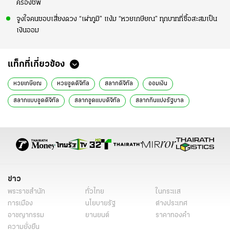
ครองชีพ
จูงใจคนชอบเสี่ยงดวง “เผ่าภูมิ” แง้ม “หวยเกษียณ” ทุกบาทที่ซื้อสะสมเป็น
เงินออม
แท็กที่เกี่ยวข้อง
หวยเกษียณ
หวยขูดดิจิทัล
สลากดิจิทัล
ออมเงิน
สลากแบบขูดดิจิทัล
สลากขูดแบบดิจิทัล
สลากกินแบ่งรัฐบาล
สลากสะสมทรัพย์เพื่อเงินออมยามเกษียณ
สลากเกษียณ
หวยเกษียณ คือ
หวยเกษียณ คืออะไร
หวยเกษียณ ซื้อได้ที่ไหน
หวยเกษียณ ซื้อยังไง
หวยเกษียณ รางวัล
สำนักข่าวหัวเขียว
แม่ลูกจันทร์
ข่าววันนี้
ไทยรัฐฉบับพิมพ์
ข่าว
พระราชสำนัก
ทั่วไทย
ในกระแส
การเมือง
นโยบายรัฐ
ต่างประเทศ
อาชญากรรม
ยานยนต์
ราคาทองคำ
ความยั่งยืน