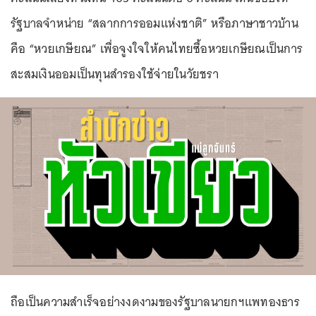
รัฐบาลจำหน่าย “สลากการออมแห่งชาติ” หรือภาษาชาวบ้าน
คือ “หวยเกษียณ” เพื่อจูงใจให้คนไทยซื้อหวยเกษียณเป็นการ
สะสมเงินออมเป็นทุนสำรองใช้จ่ายในวัยชรา
ถือเป็นความสำเร็จอย่างงดงามของรัฐบาลนายกฯแพทองธาร