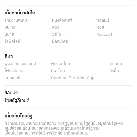
เนื้อหาที่น่าสนใจ
รายงานพิเศษ
หนังสือพิมพ์
คอลัมน์
บันเทิง
ดวง
หวย
นิยาย
วิดีโอ
Podcast
ไลฟ์สไตล์
มัลติมีเดีย
กีฬา
ฟุตบอลต่่างประเทศ
ฟุตบอลไทย
คอลัมน์
ไฟต์สปอร์ต
กีฬาโลก
วิดีโอ
แกลเลอรี่
Carabao 7-a-Side Cup
ช็อปปิ้ง
ไทยรัฐอีเวนต์
เกี่ยวกับไทยรัฐ
กิจกรรม
ร่วมงานกับเรา
เกี่ยวกับไทยรัฐ
มูลนิธิไทยรัฐ
ศูนย์ข้อมูลไทยรัฐ
FAQ
ศูนย์ช่วยเหลือ
นโยบายคุ้มครองข้อมูลส่วนบุคคลไทยรัฐกรุ๊ป
เงื่อนไขข้อตกลงการใช้บริการ
ติดต่อเรา
ติดต่อโฆษณา