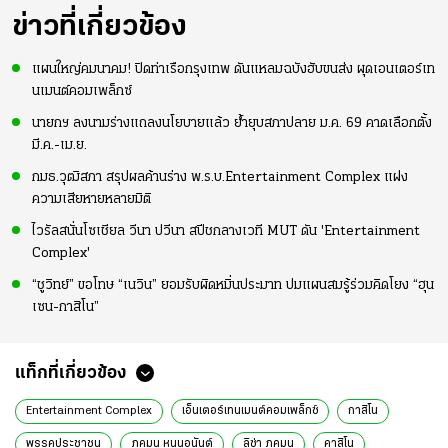
ข่าวที่เกี่ยวข้อง
แผนใหญ่คมนาคม! ปิดท่าเรือกรุงเทพ ดันแหลมฉบังฮับขนส่ง ผุดเอนเตอร์เท
นเมนต์คอมเพล็กซ์
นายกฯ ลงนามร่างแถลงนโยบายแล้ว ย้ำยุบสภาปลาย ม.ค. 69 คาดเลือกตั้ง
มี.ค.-เม.ย.
กมธ.วุฒิสภา สรุปผลค้านร่าง พ.ร.บ.Entertainment Complex แฝง
ความเสียหายหลายมิติ
ไวรัลสนั่นโซเชียล วีนา ปวีนา สปีชกลางเวที MUT ดัน 'Entertainment
Complex'
“ชูวิทย์” ขอโทษ “เนวิน” ยอมรับผิดหมิ่นประมาท ปมแผนสมรู้ร่วมคิดโยง “ฮุน
เซน-กาสิโน”
แท็กที่เกี่ยวข้อง
Entertainment Complex
เอ็นเตอร์เทนเมนต์คอมเพล็กซ์​
กาสิโน
พรรคประชาชน
ภคมน หนุนอนันต์
ลิซ่า ภคมน
คาสิโน