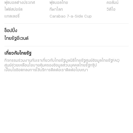
ฟุตบอลต่่างประเทศ
ฟุตบอลไทย
คอลัมน์
ไฟต์สปอร์ต
กีฬาโลก
วิดีโอ
แกลเลอรี่
Carabao 7-a-Side Cup
ช็อปปิ้ง
ไทยรัฐอีเวนต์
เกี่ยวกับไทยรัฐ
กิจกรรม
ร่วมงานกับเรา
เกี่ยวกับไทยรัฐ
มูลนิธิไทยรัฐ
ศูนย์ข้อมูลไทยรัฐ
FAQ
ศูนย์ช่วยเหลือ
นโยบายคุ้มครองข้อมูลส่วนบุคคลไทยรัฐกรุ๊ป
เงื่อนไขข้อตกลงการใช้บริการ
ติดต่อเรา
ติดต่อโฆษณา
ติดตามเราได้ที่
Application
My THAIRATH