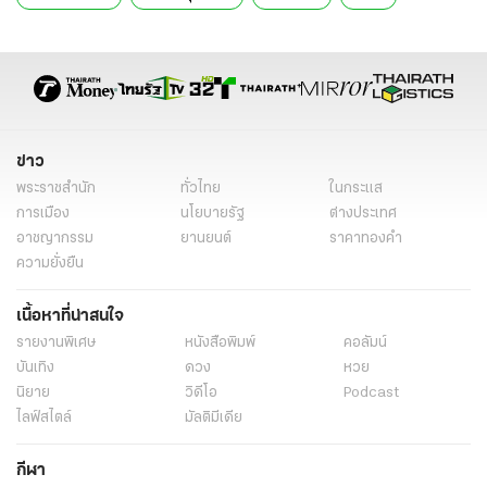
พรรคเพื่อไทย
กาสิโนถูกกฎหมาย
กฎหมายกาสิโน
พรบ.กาสิโน
สถานบันเทิงครบวงจร
ประชุมสภา
ข่าวการเมืองวันนี้
ข่าวการเมือง ไทยรัฐ
ข่าวด่วน
ข่าววันนี้
ข่าวการเมือง
ข่าว
พระราชสำนัก
ทั่วไทย
ในกระแส
การเมือง
นโยบายรัฐ
ต่างประเทศ
อาชญากรรม
ยานยนต์
ราคาทองคำ
ความยั่งยืน
เนื้อหาที่น่าสนใจ
รายงานพิเศษ
หนังสือพิมพ์
คอลัมน์
บันเทิง
ดวง
หวย
นิยาย
วิดีโอ
Podcast
ไลฟ์สไตล์
มัลติมีเดีย
กีฬา