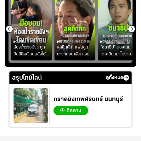
01:44
00:51
00:42
ซียน
ห้องน้ำราชมังฯ ถูก
สุดคึกคัก! แฟนลูก
“ชนาธิป” มองเกม
มือดีขีดเขียนหลังใช้
ยางทยอยเดินทางมา
เจอเมียนมาไม่ง่าย
งลุย
งานเพียงนัดเดียว
หน้าสนามกีฬา
ยอมรับเป็นงานยาก
้ม
สมาคมฟุตบอลฯ
สมโภชฯ กันอย่าง
สำหรับทีมชาติไทย
วอนแฟนบอลร่วมกัน
คึกคัก ก่อนเกมเริ่ม
แต่เชื่อมั่นศักยภาพ
สรุปไทม์ไลน์
ดูทั้งหมด
ดูแล
2-3 ชั่วโมง
ของทัพช้างศึก
กราดยิงเทพศิรินทร์ นนทบุรี
ติดตาม