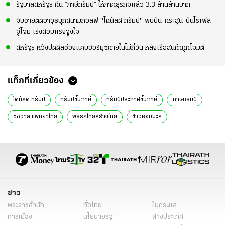
รัฐบาลสหรัฐฯ คืน “ภาษีทรัมป์” ให้ภาคธุรกิจแล้ว 3.3 ล้านล้านบาท
จับชายติดอาวุธบุกสนามกอล์ฟ "โดนัลด์ ทรัมป์" พบปืน-กระสุน-ปืนไรเฟิล
จู่โจม เร่งสอบแรงจูงใจ
สหรัฐฯ หวังปิดดีลช่องแคบฮอร์มุซภายในไม่กี่วัน หลังเรือสินค้าถูกโจมตี
แท็กที่เกี่ยวข้อง
โดนัลด์ ทรัมป์
ทรัมป์ขึ้นภาษี
ทรัมป์ประกาศขึ้นภาษี
ภาษีทรัมป์
ชัชวาล แพทยาไทย
พรรคไทยสร้างไทย
ข้าวหอมมะลิ
ส่งออกข้าวไทย
ทรัมป์เก็บภาษี
ทรัมป์ขึ้นภาษีนำเข้า
กำแพงภาษี
ภาษีต่างตอบแทน
reciprocal tariff
ภาษีสหรัฐอเมริกา
สหรัฐอเมริกาขึ้นภาษี
ข่าวการเมืองวันนี้
ข่าวการเมือง ไทยรัฐ
ข่าวด่วน
ข่าววันนี้
ข่าวการเมือง
ข่าว
พระราชสำนัก
ทั่วไทย
ในกระแส
การเมือง
นโยบายรัฐ
ต่างประเทศ