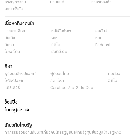
อาชญากรรม
ยานยนต์
ราคาทองคำ
ความยั่งยืน
เนื้อหาที่น่าสนใจ
รายงานพิเศษ
หนังสือพิมพ์
คอลัมน์
บันเทิง
ดวง
หวย
นิยาย
วิดีโอ
Podcast
ไลฟ์สไตล์
มัลติมีเดีย
กีฬา
ฟุตบอลต่่างประเทศ
ฟุตบอลไทย
คอลัมน์
ไฟต์สปอร์ต
กีฬาโลก
วิดีโอ
แกลเลอรี่
Carabao 7-a-Side Cup
ช็อปปิ้ง
ไทยรัฐอีเวนต์
เกี่ยวกับไทยรัฐ
กิจกรรม
ร่วมงานกับเรา
เกี่ยวกับไทยรัฐ
มูลนิธิไทยรัฐ
ศูนย์ข้อมูลไทยรัฐ
FAQ