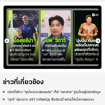
00:52
00:51
02:40
ชนะ
ลูกสาวมานูเอล ทอม
“มด” วิภาวี เผย
นักตบสาวไทยจัดเต็ม
ง
เบียรห์ "น้องเอลีน่า"
สภาพร่างกายดีขึ้น
"บุ๋มบิ๋ม ชัชชุอร" คัม
วัย 8 ขวบ โชว์ตี
อย่างต่อเนื่อง พร้อม
แบ็ก ศึก" SEA V
ลังกาสุดพริ้ว
พยายามลงสนามให้
CUP 2026" เลก
มากขึ้น เพื่อเรียก
สอง!!
ความมั่นใจ
ข่าวที่เกี่ยวข้อง
ทรัมป์โต้ข่าว "ยุทโธปกรณ์หมดคลัง" ย้ำมี "มหาศาล" ขู่ลงโทษผู้ปล่อยข้อมูล
“ศุภจี” นัดเจรจา ART ภาษีสหรัฐฯ สิ้นเดือนนี้ พร้อมใช้นโยบายต่อรอง