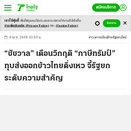
สมัครบริการ
เราใช้คุ้กกี้
เพื่อให้ทุกคนได้ประสบ
การณ์การใช้งานที่ดียิ่งขึ้น
+
ก
ก
-ก
รับทราบ
อ่านเพิ่มเติมคลิก
(Privacy Policy)
และ
(Cookie Policy)
4 เม.ย. 2568 10:50 น.
ข่าว
การเมือง
ไทยรัฐออนไลน์
“ชัชวาล” เตือนวิกฤติ “ภาษีทรัมป์”
ทุบส่งออกข้าวไทยดิ่งเหว จี้รัฐยก
ระดับความสำคัญ
...