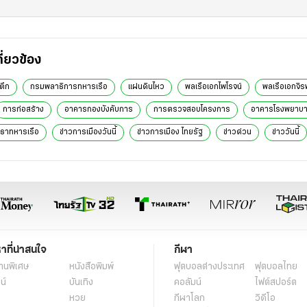
กี่ยวข้อง
ตึก
กรมพลาธิการทหารเรือ
แผ่นดินไหว
พลเรือเอกไพโรจน์
พลเรือเอกจิ
การก่อสร้าง
อาคารกองบังคับการ
การตรวจสอบโครงการ
อาคารโรงพยาบ
ยธาทหารเรือ
ข่าวการเมืองวันนี้
ข่าวการเมือง ไทยรัฐ
ข่าวด่วน
ข่าววันนี้
หาที่น่าสนใจ
กีฬา
านพิเศษ
หนังสือพิมพ์
ฟุตบอลต่่างประเทศ
ฟุตบอลไทย
น์
บันเทิง
คอลัมน์
ไฟต์สปอร์ต
หวย
กีฬาโลก
วิดีโอ