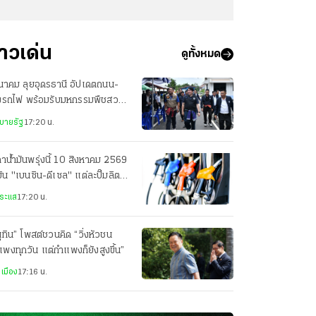
่าวเด่น
ดูทั้งหมด
นาคม ลุยอุดรธานี อัปเดตถนน-
งรถไฟ พร้อมรับมหกรรมพืชสวน
ก 2569
บายรัฐ
17:20 น.
าน้ำมันพรุ่งนี้ 10 สิงหาคม 2569
มัน "เบนซิน-ดีเซล" แต่ละปั๊มลิตร
ท่าไร
ระแส
17:20 น.
ุทิน” โพสต์ชวนคิด “วิ่งหัวชน
พงทุกวัน แต่กำแพงก็ยังสูงขึ้น”
เมือง
17:16 น.