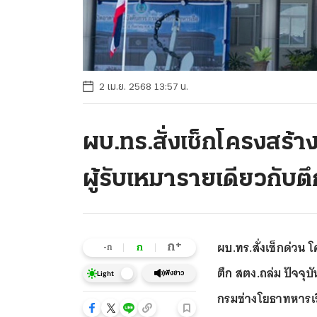
2 เม.ย. 2568 13:57 น.
ผบ.ทร.สั่งเช็กโครงสร้
ผู้รับเหมารายเดียวกับต
ผบ.ทร.สั่งเช็กด่วน 
+
ก
ก
-ก
ตึก สตง.ถล่ม ปัจจุบ
ฟังข่าว
Light
กรมช่างโยธาทหารเร