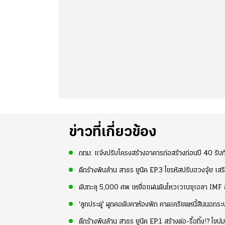
ข่าวที่เกี่ยวข้อง
กทม. แจ้งปรับโครงสร้างอาคารก่อสร้างก่อนปี 40 รับภั
ตึกร้างพันล้าน สาธร ยูนีค EP.3 ไขรหัสปรับฮวงจุ้ย เสร
ดับทะลุ 5,000 ศพ เหยื่อแผ่นดินไหวเวเนซุเอลา IMF อน
'ลูกประดู่' ผูกคอดับคาห้องพัก คาดเครียดหนี้สินนอกร
ตึกร้างพันล้าน สาธร ยูนีค EP.1 สร้างต่อ-รื้อทิ้ง!? ไข