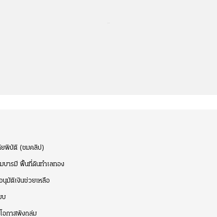
...
ยพิบัติ (ชมคลิป)
ิมบารมี ฟื้นที่ดินทำเลทอง
ุมัติเงินช่วยเหลือ
ะบบ
ปมโอกาสพังถล่ม