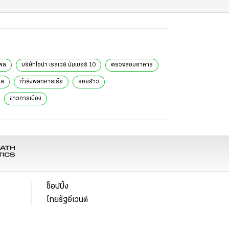
รพล
บริษัทไชน่า เรลเวย์ นัมเบอร์ 10
ตรวจสอบอาคาร
าล
กำลังพลทหารเรือ
รอยร้าว
ข่าวการเมือง
ช็อปปิ้ง
ไทยรัฐอีเวนต์