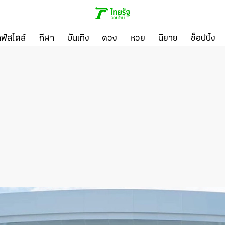
ลฟ์สไตล์
กีฬา
บันเทิง
ดวง
หวย
นิยาย
ช็อปปิ้ง