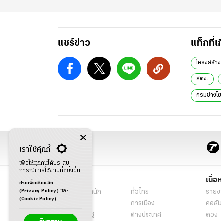
แชร์ข่าว
แท็กที่เ
โครงสร้าง
สตง.
กรมช่างโ
เราใช้คุ้กกี้
เพื่อให้ทุกคนได้ประสบ
การณ์การใช้งานที่ดียิ่งขึ้น
ข่าว
เนื้อ
อ่านเพิ่มเติมคลิก
(Privacy Policy)
และ
พระราชสำนัก
ทั่วไทย
รายง
(Cookie Policy)
ในกระแส
การเมือง
คอลัม
นโยบายรัฐ
ต่างประเทศ
ดวง