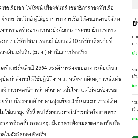
8 พลเรือเอก ไพโรจน์ เฟื่องจันทร์ เสนาธิการกองทัพเรือ
อกจิรพล ว่องวิทย์ ผู้บัญชาการทหารเรือ ได้มอบหมายให้ตน
ข
งการก่อสร้างอาคารกองบังคับการ กรมพลาธิการทหาร
คม
ครงการ บริษัทไชน่า เรลเวย์ นัมเบอร์ 10 บริษัทเดียวกับที่
ทา
รวจเงินแผ่นดิน (สตง.) ดำเนินการก่อสร้าง
โล
นโย
วสร้างเสร็จเมื่อปี 2564 และมีการส่งมอบอาคารเมื่อเดือน
ราค
บัน กำลังพลได้ใช้ปฏิบัติงาน แต่หลังจากมีเหตุการณ์แผ่น
น้ำ
ละเ
ในก
ากเจ้ากรมพลาธิการว่า ตัวอาคารสั่นไหว แต่ไม่พบร่องรอย
ยร้าว เนื่องจากตัวอาคารสูงเพียง 3 ชั้น และการก่อสร้าง
“อน
กำแ
ไม่ใช่แนวสูง ทั้งนี้ ตนได้มอบหมายให้กรมช่างโยธาทหาร
การ
วอาคารอีกครั้ง ครอบคลุมถึงอาคารทั้งหมดของกองทัพเรือ
ลในสังกัดกองทัพเรือ