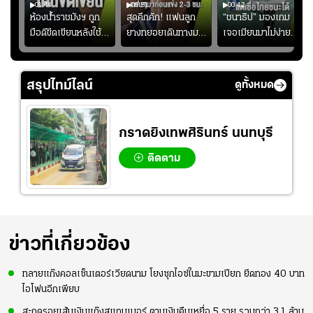
01:44
00:51
00:42
ซียน
ห้องน้ำราชมังฯ ถูก
สุดคึกคัก! แฟนลูก
“ชนาธิป” มองเกม
มือดีขีดเขียนหลังใช้
ยางทยอยเดินทางมา
เจอเมียนมาไม่ง่าย
งลุย
งานเพียงนัดเดียว
หน้าสนามกีฬา
ยอมรับเป็นงานยาก
้ม
สมาคมฟุตบอลฯ
สมโภชฯ กันอย่าง
สำหรับทีมชาติไทย
วอนแฟนบอลร่วมกัน
คึกคัก ก่อนเกมเริ่ม
แต่เชื่อมั่นศักยภาพ
สรุปไทม์ไลน์
ดูทั้งหมด
ดูแล
2-3 ชั่วโมง
ของทัพช้างศึก
กราดยิงเทพศิรินทร์ นนทบุรี
ติดตาม
ข่าวที่เกี่ยวข้อง
ทลายแก๊งคอลเซ็นเตอร์เวียดนาม โยงซุกไอซ์ในมะขามเปียก ยึดทอง 40 บาท
ไอโฟนอีกเพียบ
สะกดรอยเส้นเงินแก๊งสแกมเมอร์ ตามเงินคืนเหยื่อ 5 ราย รวมกว่า 3.1 ล้าน