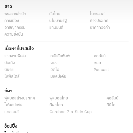
ข่าว
พระราชสำนัก
ทั่วไทย
ในกระแส
การเมือง
นโยบายรัฐ
ต่างประเทศ
อาชญากรรม
ยานยนต์
ราคาทองคำ
ความยั่งยืน
เนื้อหาที่น่าสนใจ
รายงานพิเศษ
หนังสือพิมพ์
คอลัมน์
บันเทิง
ดวง
หวย
นิยาย
วิดีโอ
Podcast
ไลฟ์สไตล์
มัลติมีเดีย
กีฬา
ฟุตบอลต่่างประเทศ
ฟุตบอลไทย
คอลัมน์
ไฟต์สปอร์ต
กีฬาโลก
วิดีโอ
แกลเลอรี่
Carabao 7-a-Side Cup
ช็อปปิ้ง