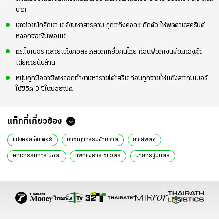
บาท
บุกช่วยนักศึกษา ม.ดังมหาสารคาม ถูกแก๊งคอลฯ กักตัว ให้พูดตามสคริปต์
หลอกขอเงินพ่อแม่
ตร.ไซเบอร์ ทลายแก๊งคอลฯ หลอกเหยื่อคนไทย ก่อนฟอกเงินผ่านทองคำ
เสียหายนับล้าน
หนุ่มถูกมิจฉาชีพหลอกทำงานหารายได้เสริม ก่อนถูกขายให้แก๊งสแกมเมอร์
ใช้ชีวิต 3 ปีในปอยเปต
แท็กที่เกี่ยวข้อง
แก๊งคอลเซ็นเตอร์
อาชญากรรมข้ามชาติ
ยาเสพติด
คณะกรรมการ ปชด.
แพทองธาร ชินวัตร
นายกรัฐมนตรี
คําสั่งนายกรัฐมนตรี
ชายแดนไทย
ความมั่นคงชายแดน
ประเทศเพื่อนบ้าน
ผู้บัญชาการทหารสูงสุด
ข่าวการเมืองวันนี้
ข่าวการเมือง ไทยรัฐ
ข่าวด่วน
ข่าววันนี้
ข่าวการเมือง