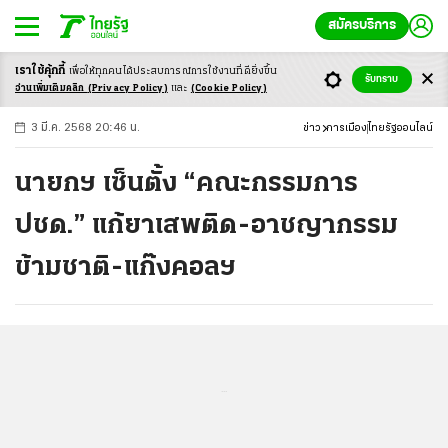
สมัครบริการ
เราใช้คุ้กกี้
เพื่อให้ทุกคนได้ประสบ
การณ์การใช้งานที่ดียิ่งขึ้น
+
ก
ก
-ก
รับทราบ
อ่านเพิ่มเติมคลิก
(Privacy Policy)
และ
(Cookie Policy)
3 มี.ค. 2568 20:46 น.
ข่าว
การเมือง
ไทยรัฐออนไลน์
นายกฯ เซ็นตั้ง “คณะกรรมการ
ปชด.” แก้ยาเสพติด-อาชญากรรม
ข้ามชาติ-แก๊งคอลฯ
...