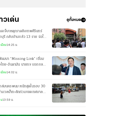
่าวเด่น
ดูทั้งหมด
บาดเจ็บเหตุกราดยิงเทพศิรินทร์
บุรี กลับบ้านแล้ว 13 ราย จ่อให้
บอีก 2 ราย
เมือง
14:25 น.
พัฒนา “Missing Link” เชื่อม
าวไทย-อันดามัน นายกฯ บอกแลนด์
ดจ์ค่อยว่ากัน
เมือง
14:02 น.
ถล่มนครพนม หนักสุดในรอบ 30
 ทำมวลน้ำทะลักท่วมเขตเทศบาล
ือง ถนนหลายจุดจมบาดาล
าน
13:59 น.