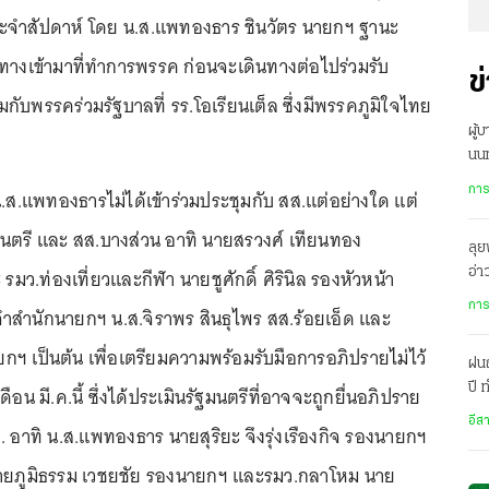
ะจำสัปดาห์ โดย น.ส.แพทองธาร ชินวัตร นายกฯ ฐานะ
นทางเข้ามาที่ทำการพรรค ก่อนจะเดินทางต่อไปร่วมรับ
ข
ับพรรคร่วมรัฐบาลที่ รร.โอเรียนเต็ล ซึ่งมีพรรคภูมิใจไทย
ผู้
นนท
กลั
การ
า น.ส.แพทองธารไม่ได้เข้าร่วมประชุมกับ สส.แต่อย่างใด แต่
ฐมนตรี และ สส.บางส่วน อาทิ นายสรวงศ์ เทียนทอง
ลุย
มว.ท่องเที่ยวและกีฬา นายชูศักดิ์ ศิรินิล รองหัวหน้า
อ่
บริ
การ
สำนักนายกฯ น.ส.จิราพร สินธุไพร สส.ร้อยเอ็ด และ
ฯ เป็นต้น เพื่อเตรียมความพร้อมรับมือการอภิปรายไม่ไว้
ฝน
ปี
ดือน มี.ค.นี้ ซึ่งได้ประเมินรัฐมนตรีที่อาจจะถูกยื่นอภิปราย
เม
อีส
อาทิ น.ส.แพทองธาร นายสุริยะ จึงรุ่งเรืองกิจ รองนายกฯ
ยภูมิธรรม เวชยชัย รองนายกฯ และรมว.กลาโหม นาย