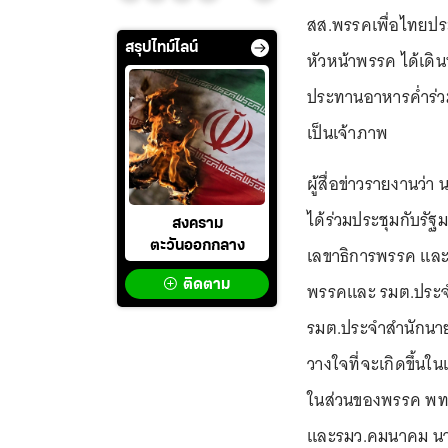
สส.พรรคเพื่อไทยปร
สรุปไทม์ไลน์
หัวหน้าพรรค ได้เดิ
ประทานอาหารค่ำร่วมก
เป็นเจ้าภาพ
ผู้สื่อข่าวรายงานว่
ได้ร่วมประชุมกับรั
สงคราม
ตะวันออกกลาง
เลขาธิการพรรค และ ร
ติดตาม
พรรคและ รมต.ประจำ
รมต.ประจำสำนักนายก
วางใจที่จะเกิดขึ้นในเ
ในส่วนของพรรค พท. 
และรมว.คมนาคม นา