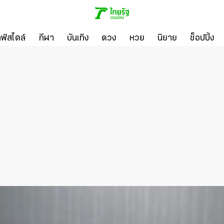
ลฟ์สไตล์
กีฬา
บันเทิง
ดวง
หวย
นิยาย
ช็อปปิ้ง