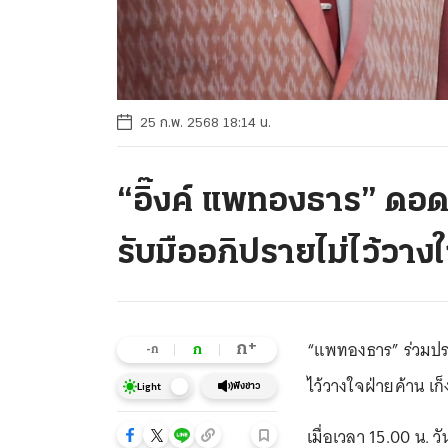
25 ก.พ. 2568 18:14 น.
“อิ๊งค์ แพทองธาร” ดอด
รับมืออภิปรายไม่ไว้วาง
“แพทองธาร” ร่วมประ
+
ก
ก
-ก
ไว้วางใจฝ่ายค้าน เก
ฟังข่าว
Light
เมื่อเวลา 15.00 น. ว