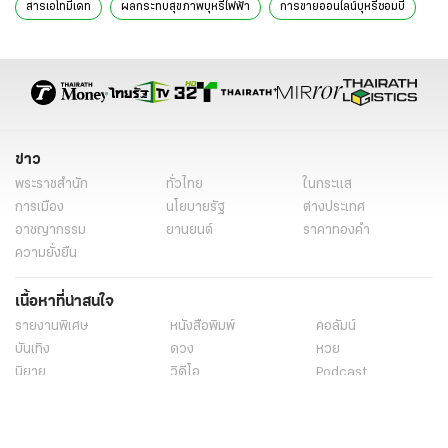
สารเอโทมีเดท
ผลกระทบสุขภาพบุหรี่ไฟฟ้า
การขายออนไลน์บุหรี่ซอมบี้
กลุ่มวัยรุ่นและบุหรี่ซอมบี้
การปราบปรามยาเสพติด
คำเตือนเกี่ยวกับบุหรี่ซอมบี้
อนุกูล พฤกษานุศักดิ์
ข่าวการเมืองวันนี้
ข่าวการเมือง ไทยรัฐ
ข่าวด่วน
ข่าววันนี้
ข่าวการเมือง
ข่าว
พระราชสำนัก
ทั่วไทย
ในกระแส
การเมือง
นโยบายรัฐ
ต่างประเทศ
อาชญากรรม
ยานยนต์
ราคาทองคำ
ความยั่งยืน
เนื้อหาที่น่าสนใจ
รายงานพิเศษ
หนังสือพิมพ์
คอลัมน์
บันเทิง
ดวง
หวย
นิยาย
วิดีโอ
Podcast
ไลฟ์สไตล์
มัลติมีเดีย
กีฬา