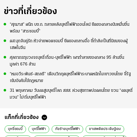
ข่าวที่เกี่ยวข้อง
“ศุภมาส” ผนึก บช.ก. ทลายคลังบุหรี่ไฟฟ้าออนไลน์ ยึดของกลางนับหมื่นชิ้น
พร้อม “สารซอมบี้”
ดส.บุกจับคู่รัก หัวจ่ายพอตซอมบี้ ยึดของกลางอื้อ ชี้กำลังเป็นที่นิยมของผู้
เสพในจีน
ศุลกากรทุบวงจรบุหรี่เถื่อน-บุหรี่ไฟฟ้า เผาทำลายของกลาง 95 ล้านชิ้น
มูลค่า 676 ล้าน
“หมอวีระพันธ์-สกลธี” เตือนวิกฤตบุหรี่ไฟฟ้าระบาดหนักในเยาวชนไทย จี้รัฐ
เข้มบังคับใช้กฎหมาย
31 พฤษภาคม วันงดสูบบุหรี่โลก สสส. ห่วงสุขภาพปอดคนไทย ชวน “งดบุหรี่
มวน” ไม่เริ่มบุหรี่ไฟฟ้า
แท็กที่เกี่ยวข้อง
บุหรี่ซอมบี้
บุหรี่ไฟฟ้า
ภัยร้ายบุหรี่ไฟฟ้า
ยาเสพติดประดิษฐ์เอง