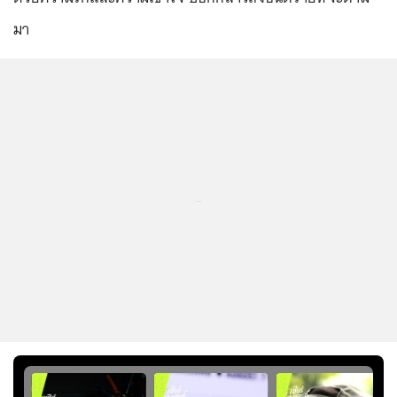
มา
...