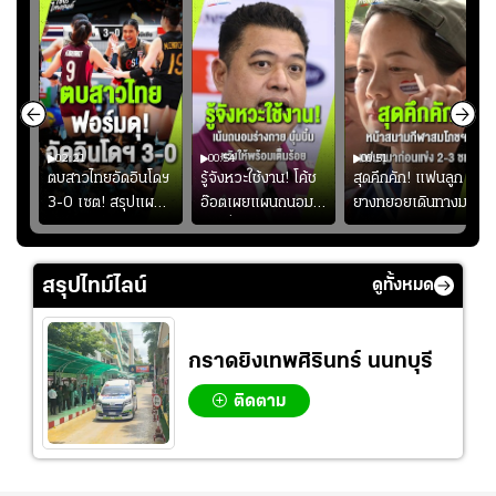
02:21
00:54
00:51
ูก
ตบสาวไทยอัดอินโดฯ
รู้จังหวะใช้งาน! โค้ช
สุดคึกคัก! แฟนลูก
าง
3-0 เซต! สรุปแผน
อ๊อตเผยแผนถนอม
ยางทยอยเดินทางมา
ทย
โค้ชอ๊อตติวเข้ม
“บุ๋มบิ๋ม” เพื่อรักษา
หน้าสนามกีฬา
้
ฟิตเนสต่อ พร้อมเผย
ร่างกายให้พร้อมที่สุด
สมโภชฯ กันอย่าง
ว
เหตุผล "บุ๋มบิ๋ม" ลง
คึกคัก ก่อนเกมเริ่ม
สรุปไทม์ไลน์
ดูทั้งหมด
ไม่เต็มเกม
2-3 ชั่วโมง
กราดยิงเทพศิรินทร์ นนทบุรี
ติดตาม