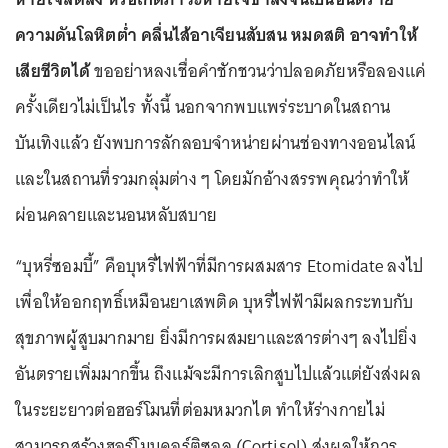
ความดันโลหิตต่ำ คลื่นไส้อาเจียนสับสน หมดสติ อาจทำให้
เสียชีวิตได้
ขออย่าหลงเชื่อคำชักชวนว่าปลอดภัยหรือลองแค่
ครั้งเดียวไม่เป็นไร ทั้งนี้ นอกจากพบแพร่ระบาดในสถาน
บันเทิงแล้ว ยังพบการลักลอบจำหน่ายผ่านช่องทางออนไลน์
และในสถานที่รวมกลุ่มต่าง ๆ โดยมักอ้างสรรพคุณว่าทำให้
ผ่อนคลายและนอนหลับสบาย
“บุหรี่ซอมบี้” คือบุหรี่ไฟฟ้าที่มีการผสมสาร Etomidate ลงไป
เพื่อให้ออกฤทธิ์เหมือนยาเสพติด บุหรี่ไฟฟ้ามีผลกระทบกับ
สุขภาพผู้สูบมากมาย ยิ่งมีการผสมยาและสารต่างๆ ลงไปยิ่ง
อันตรายเพิ่มมากขึ้น ถึงแม้จะมีการเลิกสูบไปแล้วแต่ยังส่งผล
ในระยะยาวต่อฮอร์โมนที่ต่อมหมวกไต ทำให้ร่างกายไม่
สามารถสร้างฮอร์โมนคอร์ติซอล (Cortisol) ส่งผลให้การ