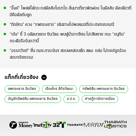
“อิ๊งค์” โพสต์โต้กระแสดีลลับโมนาโก ลั่นมาเที่ยวพักผ่อน โนดีลลับ ดีลเดียวที่
มีคือดีลกับลูก
“ทักษิณ” ควง “แพทองธาร” เดินทางไปพบหมอที่ประเทศเยอรมนี
“เท้ง” ชี้ 3 อดีตนายกฯ ชินวัตร พบผู้นำอาเซียน ไม่เสียหาย แนะ “อนุทิน”
กระตือรือร้นกว่านี้
“อรรถวิชช์” ยื่น กมธ.การเงินฯ สอบผลสอบตึก สตง. ถล่ม ไม่แคร์ถูกร้อง
สอบจริยธรรม
แท็กที่เกี่ยวข้อง
แพทองธาร ชินวัตร
เรืองไกร ลีกิจวัฒนะ
ทรัพย์สิน แพทองธาร ชินวัตร
บัญชีทรัพย์สิน แพทองธาร ชินวัตร
ป.ป.ช.
ศาลฎีกานักการเมือง
ศาลฎีกาแผนกคดีอาญาของผู้ดํารงตําแหน่งทางการเมือง
ตัดสิทธิเลือกตั้ง
ข่าวการเมืองวันนี้
ข่าวการเมือง ไทยรัฐ
ข่าวด่วน
ข่าววันนี้
ข่าวการเมือง