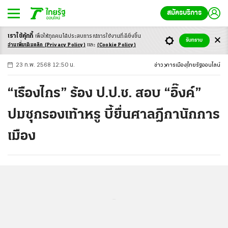
สมัครบริการ
เราใช้คุ้กกี้
เพื่อให้ทุกคนได้ประสบ
การณ์การใช้งานที่ดียิ่งขึ้น
+
ก
ก
-ก
รับทราบ
อ่านเพิ่มเติมคลิก
(Privacy Policy)
และ
(Cookie Policy)
23 ก.พ. 2568 12:50 น.
ข่าว
การเมือง
ไทยรัฐออนไลน์
“เรืองไกร” ร้อง ป.ป.ช. สอบ “อิ๊งค์”
ปมซุกรองเท้าหรู บี้ยื่นศาลฎีกานักการ
เมือง
...