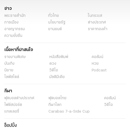
ข่าว
พระราชสำนัก
ทั่วไทย
ในกระแส
การเมือง
นโยบายรัฐ
ต่างประเทศ
อาชญากรรม
ยานยนต์
ราคาทองคำ
ความยั่งยืน
เนื้อหาที่น่าสนใจ
รายงานพิเศษ
หนังสือพิมพ์
คอลัมน์
บันเทิง
ดวง
หวย
นิยาย
วิดีโอ
Podcast
ไลฟ์สไตล์
มัลติมีเดีย
กีฬา
ฟุตบอลต่่างประเทศ
ฟุตบอลไทย
คอลัมน์
ไฟต์สปอร์ต
กีฬาโลก
วิดีโอ
แกลเลอรี่
Carabao 7-a-Side Cup
ช็อปปิ้ง