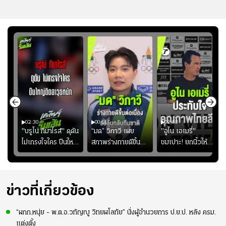
02:30
00:51
02:33
คดี!
"บรูโน่ กิมาไรส์" ดุดัน
“มด” วิภาวี เผย
"อูไน เอเมรี่"
ยร์
ไม่เกรงใจใคร ปืนใหญ่
สภาพร่างกายดีขึ้น
ชมเปาะ! ยกนิ้วให้
บ
เสิรมอาวุธหนัก
อย่างต่อเนื่อง พร้อม
แท็กติกบีจี แฮปปี้
"
พยายามลงสนามให้
สุดๆ กับการเยือนไทย
มากขึ้น เพื่อเรียก
ความมั่นใจ
ข่าวที่เกี่ยวข้อง
“ผกก.หนุ่ย - พ.ต.อ.วทัญญู วิทยผโลทัย” นั่งผู้อำนวยการ ป.ย.ป. หลัง ครม.
แต่งตั้ง