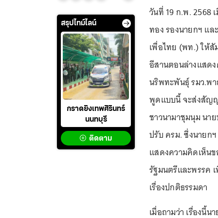
วันที่ 19 ก.พ. 2568 
สรุปไทม์ไลน์
ทอง รองนายกฯ และ 
เพื่อไทย (พท.) ให้
อีสานตอนล่างแสดงค
นริพทะพันธุ์ รมว.พา
พูดแบบนี้ จะส่งสัญ
กราดยิงเทพศิรินทร์
ชาวนามาชุมนุม นายประ
นนทบุรี
ปรับ ครม. ซึ่งนายก
ติดตาม
แสดงความคิดเห็นของ
รัฐมนตรีและพรรค เพ
เรื่องปกติธรรมดา
เมื่อถามว่า เรื่องนี