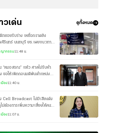
่าวเด่น
ดูทั้งหมด
ิทยอยรับร่าง เหยื่อกราดยิง
ศิรินทร์ นนทบุรี ยธ.เผยแนวทาง
ียวยารายละ 3 แสน
ชญากรรม
11:48 น.
วน “หมอสรณ” แห้ว ศาลไม่รับคำ
ง ขอให้เพิกถอนมติพ้นตำแหน่ง
ะธาน กสทช.
เมือง
11:40 น.
 Cell Broadcast ไม่มีเสียงดัง
ุไม่ต้องการเพิ่มความเสี่ยงให้คนที่
บซ่อน
เมือง
11:07 น.