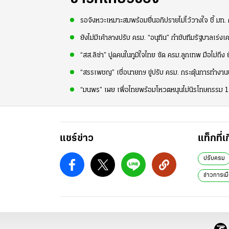
รอจังหวะเหมาะสมพร้อมยื่นอภิปรายไม่ไว้วางใจ ชี้ มท.
ยังไม่มีเค้าลางปรับ ครม. “อนุทิน” กำชับทีมรัฐบาลเร่งเ
“สส.ลิซ่า” ปูดคนในภูมิใจไทย ซัด ครม.ลูกเทพ มือไม่ถึง ย
“สรรเพชญ” เชื่อนายกฯ ขู่ปรับ ครม. กระตุ้นการทำงาน
“มนพร” เผย เพื่อไทยพร้อมโหวตหนุนไม่นิรโทษกรรม 112
แชร์ข่าว
แท็กที่เ
ปรับครม
ข่าวการเมื