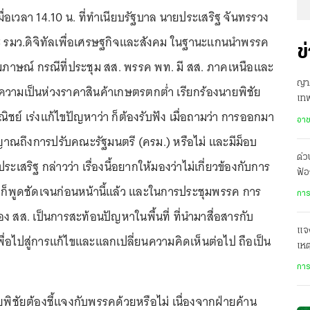
เมื่อเวลา 14.10 น. ที่ทำเนียบรัฐบาล นายประเสริฐ จันทรรวง
รมว.ดิจิทัลเพื่อเศรษฐกิจและสังคม ในฐานะแกนนำพรรค
ข
สัมภาษณ์ กรณีที่ประชุม สส. พรรค พท. มี สส. ภาคเหนือและ
ญาต
วามเป็นห่วงราคาสินค้าเกษตรตกต่ำ เรียกร้องนายพิชัย
เทพ
ณิชย์ เร่งแก้ไขปัญหาว่า ก็ต้องรับฟัง เมื่อถามว่า การออกมา
เย
อา
ญาณถึงการปรับคณะรัฐมนตรี (ครม.) หรือไม่ และมีม็อบ
ด่
เสริฐ กล่าวว่า เรื่องนี้อยากให้มองว่าไม่เกี่ยวข้องกับการ
ฟ้อ
ฯ ก็พูดชัดเจนก่อนหน้านี้แล้ว และในการประชุมพรรค การ
ปร
การ
 สส. เป็นการสะท้อนปัญหาในพื้นที่ ที่นำมาสื่อสารกับ
แจง
ื่อไปสู่การแก้ไขและแลกเปลี่ยนความคิดเห็นต่อไป ถือเป็น
เหต
หล
การ
้นายพิชัยต้องชี้แจงกับพรรคด้วยหรือไม่ เนื่องจากฝ่ายค้าน