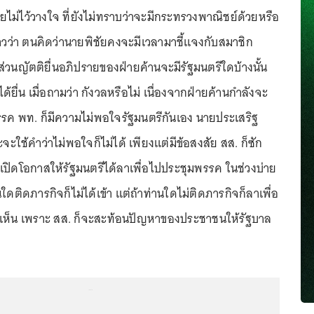
ไม่ไว้วางใจ ที่ยังไม่ทราบว่าจะมีกระทรวงพาณิชย์ด้วยหรือ
าวว่า ตนคิดว่านายพิชัยคงจะมีเวลามาชี้แจงกับสมาชิก
่วนญัตติยื่นอภิปรายของฝ่ายค้านจะมีรัฐมนตรีใดบ้างนั้น
ได้ยื่น เมื่อถามว่า กังวลหรือไม่ เนื่องจากฝ่ายค้านกำลังจะ
รรค พท. ก็มีความไม่พอใจรัฐมนตรีกันเอง นายประเสริฐ
ะจะใช้คำว่าไม่พอใจก็ไม่ได้ เพียงแต่มีข้อสงสัย สส. ก็ซัก
ก็เปิดโอกาสให้รัฐมนตรีได้ลาเพื่อไปประชุมพรรค ในช่วงบ่าย
ใดติดภารกิจก็ไม่ได้เข้า แต่ถ้าท่านใดไม่ติดภารกิจก็ลาเพื่อ
ดเห็น เพราะ สส. ก็จะสะท้อนปัญหาของประชาชนให้รัฐบาล
...