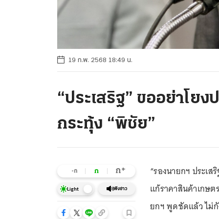
19 ก.พ. 2568 18:49 น.
“ประเสริฐ” ขออย่าโยงปร
กระทุ้ง “พิชัย”
“รองนายกฯ ประเสริฐ” 
+
ก
ก
-ก
แก้ราคาสินค้าเกษต
ฟังข่าว
Light
ยกฯ พูดชัดแล้ว ไม่