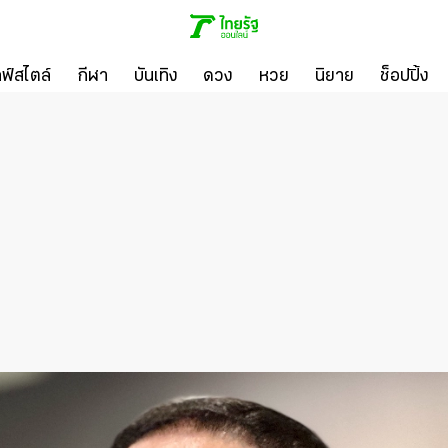
ลฟ์สไตล์
กีฬา
บันเทิง
ดวง
หวย
นิยาย
ช็อปปิ้ง