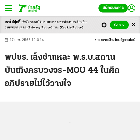
สมัครบริการ
เราใช้คุ้กกี้
เพื่อให้ทุกคนได้ประสบ
การณ์การใช้งานที่ดียิ่งขึ้น
+
ก
ก
-ก
รับทราบ
อ่านเพิ่มเติมคลิก
(Privacy Policy)
และ
(Cookie Policy)
17 ก.พ. 2568 19:34 น.
ข่าว
การเมือง
ไทยรัฐออนไลน์
พปชร. เล็งชำแหละ พ.ร.บ.สถาน
บันเทิงครบวงจร-MOU 44 ในศึก
อภิปรายไม่ไว้วางใจ
...