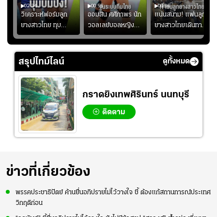
02:34
00:55
00:36
ขิน
วิเคราะห์ฟอร์มลูก
ออมสิน ศศิภาพร นัก
แน่นสนาม! แฟนลูก
วัน
ยางสาวไทย ทุบ
วอลเลย์บอลหญิงทีม
ยางสาวไทยเดินทาง
!
ฟิลิปปินส์ 3-0! "บุ๋ม
ชาติไทย หวังใช้ 2
เข้ามาเชียร์สาวไทย
บิ๋ม" คืนสนามสุดปัง
เกมที่เหลือ ปรับจู
อย่างคึกคัก เพื่อให้
#วอลเลย์บอลชาย
นระบบทีมก่อนลุยชิง
กำลังใจ ก่อนที่สาว
สรุปไทม์ไลน์
ดูทั้งหมด
ทีมชาติไทย
แชมป์เอเชีย
ไทยจะคว้าชัย
กราดยิงเทพศิรินทร์ นนทบุรี
ติดตาม
ข่าวที่เกี่ยวข้อง
พรรคประชาธิปัตย์ ค้านยื่นอภิปรายไม่ไว้วางใจ ชี้ ต้องแก้สถานการณ์ประเทศ
วิกฤติก่อน