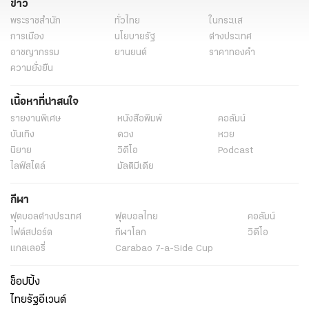
ข่าว
พระราชสำนัก
ทั่วไทย
ในกระแส
การเมือง
นโยบายรัฐ
ต่างประเทศ
อาชญากรรม
ยานยนต์
ราคาทองคำ
ความยั่งยืน
เนื้อหาที่น่าสนใจ
รายงานพิเศษ
หนังสือพิมพ์
คอลัมน์
บันเทิง
ดวง
หวย
นิยาย
วิดีโอ
Podcast
ไลฟ์สไตล์
มัลติมีเดีย
กีฬา
ฟุตบอลต่่างประเทศ
ฟุตบอลไทย
คอลัมน์
ไฟต์สปอร์ต
กีฬาโลก
วิดีโอ
แกลเลอรี่
Carabao 7-a-Side Cup
ช็อปปิ้ง
ไทยรัฐอีเวนต์