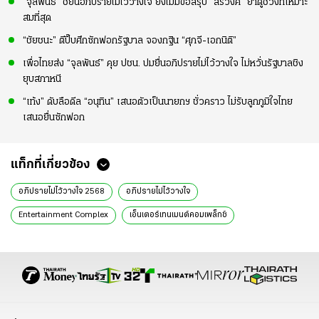
“จุลพันธ์” ชี้ยื่นอภิปรายไม่ไว้วางใจ ยังไม่มีข้อสรุป “สรวงศ์” ย้ำดูช่วงที่เหมาะ
สมที่สุด
“ชัยชนะ” ตีปี๊บศึกซักฟอกรัฐบาล จองกฐิน “ศุภจี-เอกนิติ”
เพื่อไทยส่ง “จุลพันธ์” คุย ปชน. ปมยื่นอภิปรายไม่ไว้วางใจ ไม่หวั่นรัฐบาลชิง
ยุบสภาหนี
“เท้ง” ดับลือดีล “อนุทิน” เสนอตัวเป็นนายกฯ ชั่วคราว ไม่รับลูกภูมิใจไทย
เสนอยื่นซักฟอก
แท็กที่เกี่ยวข้อง
อภิปรายไม่ไว้วางใจ 2568
อภิปรายไม่ไว้วางใจ
Entertainment Complex
เอ็นเตอร์เทนเมนต์คอมเพล็กซ์​
พรรคพลังประชารัฐ
สถานบันเทิงครบวงจร
ฝ่ายค้านยื่นอภิปราย
ฝ่ายค้าน
รัฐบาลแพทองธาร
อภิปรายไม่ไว้วางใจ 68
ข่าวการเมืองวันนี้
ข่าวการเมือง ไทยรัฐ
ข่าววันนี้
ข่าวการเมือง