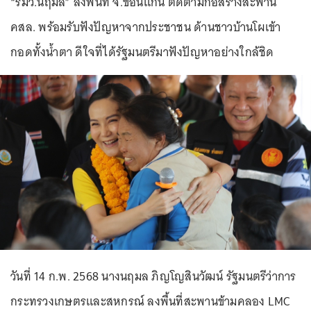
“รมว.นฤมล” ลงพื้นที่ จ.ขอนแก่น ติดตามก่อสร้างสะพาน
คสล. พร้อมรับฟังปัญหาจากประชาชน ด้านชาวบ้านโผเข้า
กอดทั้งน้ำตา ดีใจที่ได้รัฐมนตรีมาฟังปัญหาอย่างใกล้ชิด
วันที่ 14 ก.พ. 2568 นางนฤมล ภิญโญสินวัฒน์ รัฐมนตรีว่าการ
กระทรวงเกษตรและสหกรณ์ ลงพื้นที่สะพานข้ามคลอง LMC