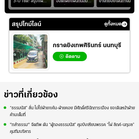
าง
3-0 เซต! สรุปแผน
อ๊อตเผยแผนถนอม
ยางทยอยเดินทางมา
ทย
โค้ชอ๊อตติวเข้ม
“บุ๋มบิ๋ม” เพื่อรักษา
หน้าสนามกีฬา
้
ฟิตเนสต่อ พร้อมเผย
ร่างกายให้พร้อมที่สุด
สมโภชฯ กันอย่าง
ว
เหตุผล "บุ๋มบิ๋ม" ลง
คึกคัก ก่อนเกมเริ่ม
สรุปไทม์ไลน์
ดูทั้งหมด
ไม่เต็มเกม
2-3 ชั่วโมง
กราดยิงเทพศิรินทร์ นนทบุรี
ติดตาม
ข่าวที่เกี่ยวข้อง
“ธรรมนัส” ลั่น ไม่ใช่ฝ่ายแค้น-ฝ่ายคอย มีศักดิ์ศรีนักการเมือง ขอเดินหน้าฝ่าย
ค้านเต็มที่
"กล้าธรรม" จัดทัพ ดัน “ผู้กองธรรมนัส” คุมบังเหียนพรรค “ไผ่ ลิกค์-นฤมล”
คุมทีมบริหาร