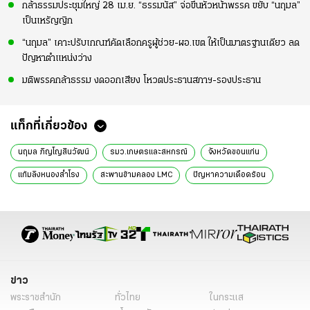
กล้าธรรมประชุมใหญ่ 28 เม.ย. “ธรรมนัส” จ่อขึ้นหัวหน้าพรรค ขยับ “นฤมล”
เป็นเหรัญญิก
“นฤมล” เคาะปรับเกณฑ์คัดเลือกครูผู้ช่วย-ผอ.เขต ให้เป็นมาตรฐานเดียว ลด
ปัญหาตำแหน่งว่าง
มติพรรคกล้าธรรม งดออกเสียง โหวตประธานสภาฯ-รองประธาน
แท็กที่เกี่ยวข้อง
นฤมล ภิญโญสินวัฒน์
รมว.เกษตรและสหกรณ์
จังหวัดขอนแก่น
แก้มลิงหนองสำโรง
สะพานข้ามคลอง LMC
ปัญหาความเดือดร้อน
โครงการก่อสร้างสะพาน
การพัฒนาโครงสร้างพื้นฐาน
การแก้ไขปัญหาราคามันสำปะหลัง
การสนับสนุนเกษตรกร
ข่าวการเมือง ไทยรัฐ
ข่าววันนี้
ข่าวการเมือง
ข่าว
พระราชสำนัก
ทั่วไทย
ในกระแส