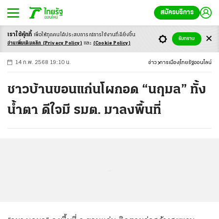
สมัครบริการ
เราใช้คุ้กกี้
เพื่อให้ทุกคนได้ประสบ
การณ์การใช้งานที่ดียิ่งขึ้น
+
ก
ก
-ก
รับทราบ
อ่านเพิ่มเติมคลิก
(Privacy Policy)
และ
(Cookie Policy)
14 ก.พ. 2568 19:10 น.
ข่าว
การเมือง
ไทยรัฐออนไลน์
ชาวบ้านขอนแก่นโผกอด “นฤมล” ทั้ง
น้ำตา ดีใจมี รมต. มาลงพื้นที่
...