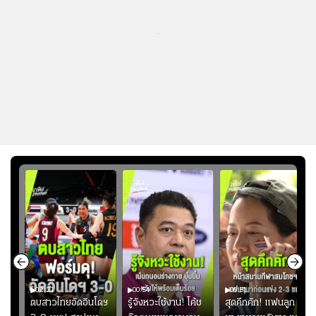
...
02:21
00:54
00:51
ูก
ตบสาวไทยอัดอินโดฯ
รู้จังหวะใช้งาน! โค้ช
สุดคึกคัก! แฟนลูก