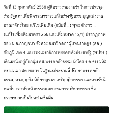
วันที่ 13 กุมภาพันธ์ 2568 ผู้สื่อข่าวรายงานว่า ในการประชุม
ร่วมรัฐสภาเพื่อพิจารณาวาระแก้ไขร่างรัฐธรรมนูญแห่งราช
อาณาจักรไทย แก้ไขเพิ่มเติม (ฉบับที่ ..) พุทธศักราช ….
(แก้ไขเพิ่มเติมมาตรา 256 และเพิ่มหมวด 15/1) ปรากฏภาพ
ของ น.ส.กาญจนา จังหวะ สมาชิกสภาผู้แทนราษฎร (สส.)
ชัยภูมิ เขต 4 และรองเลขาธิการพรรคพลังประชารัฐ (พปชร.)
เดินมานั่งอยู่กับกลุ่ม สส.พรรคกล้าธรรม นำโดย ร.อ.ธรรมนัส
พรหมเผ่า สส.พะเยา ในฐานะประธานที่ปรึกษาพรรคกล้า
ธรรม, นางบุญยิ่ง นิติกาญจนา เหรัญญิกพรรค และนางรัชนี
พลซื่อ รองหัวหน้าพรรคและกรรมการบริหารพรรค ซึ่ง
บรรยากาศเป็นไปอย่างชื่นมื่น