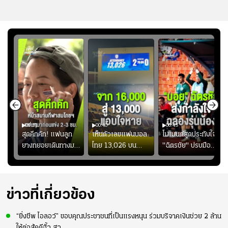
00:51
00:40
00:45
้ช
สุดคึกคัก! แฟนลูก
เห็นตัวเลขแฟนบอล
โมเมนต์สุดประทับใจ!
ม
ยางทยอยเดินทางมา
ไทย 13,026 บน
"ฉัตรชัย" ปรบมือ
า
หน้าสนามกีฬา
สกอร์บอร์ดแล้วแอบ
ฉลองประตูแรกให้
่สุด
สมโภชฯ กันอย่าง
ใจหาย น้อยกว่านัดที่
ดาวรุ่ง "เจะฮานาฟี"
คึกคัก ก่อนเกมเริ่ม
แล้วเจอมาเลเซียตั้ง
ในสีเสื้อช้างศึกชุด
2-3 ชั่วโมง
อย่างเห็นได้ชัด
ใหญ่
ข่าวที่เกี่ยวข้อง
“ยิ่งชีพ ไอลอว์” ขอบคุณประชาชนที่เป็นแรงหนุน ร่วมบริจาคเงินช่วย 2 ล้าน
ให้ต่อสู้คดีฮั้ว สว.