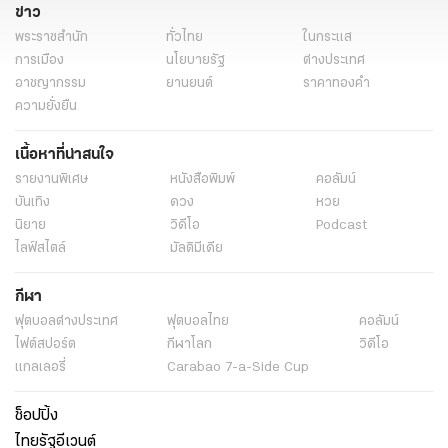
ข่าว
พระราชสำนัก
ทั่วไทย
ในกระแส
การเมือง
นโยบายรัฐ
ต่างประเทศ
อาชญากรรม
ยานยนต์
ราคาทองคำ
ความยั่งยืน
เนื้อหาที่น่าสนใจ
รายงานพิเศษ
หนังสือพิมพ์
คอลัมน์
บันเทิง
ดวง
หวย
นิยาย
วิดีโอ
Podcast
ไลฟ์สไตล์
มัลติมีเดีย
กีฬา
ฟุตบอลต่่างประเทศ
ฟุตบอลไทย
คอลัมน์
ไฟต์สปอร์ต
กีฬาโลก
วิดีโอ
แกลเลอรี่
Carabao 7-a-Side Cup
ช็อปปิ้ง
ไทยรัฐอีเวนต์