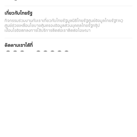
เกี่ยวกับไทยรัฐ
กิจกรรม
ร่วมงานกับเรา
เกี่ยวกับไทยรัฐ
มูลนิธิไทยรัฐ
ศูนย์ข้อมูลไทยรัฐ
FAQ
ศูนย์ช่วยเหลือ
นโยบายคุ้มครองข้อมูลส่วนบุคคลไทยรัฐกรุ๊ป
เงื่อนไขข้อตกลงการใช้บริการ
ติดต่อเรา
ติดต่อโฆษณา
ติดตามเราได้ที่
Application
My THAIRATH