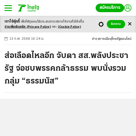
สมัครบริการ
เราใช้คุ้กกี้
เพื่อให้ทุกคนได้ประสบ
การณ์การใช้งานที่ดียิ่งขึ้น
+
ก
ก
-ก
รับทราบ
อ่านเพิ่มเติมคลิก
(Privacy Policy)
และ
(Cookie Policy)
13 ก.พ. 2568 16:24 น.
ข่าว
การเมือง
ไทยรัฐออนไลน์
ส่อเลือดไหลอีก จับตา สส.พลังประชา
รัฐ จ่อซบพรรคกล้าธรรม พบนั่งรวม
กลุ่ม “ธรรมนัส”
...