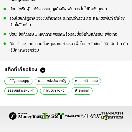
ย้อน “พริษฐ์” แก้รัฐธรรมนูญต้องยึดหลักการ ไม่ใช่ยึดตัวบุคคล
รองโฆษกรัฐบาลแจงงบน้ำบาดาล สะท้อนจำนวน สส. และเขตพื้นที่ ย้ำฝ่าย
ค้านได้รับด้วย
ปชน. ยันถ้าตรง 3 หลักการ พรรคพร้อมลงชื่อให้ร่างแก้รธน. เพื่อไทย
“นิกร” แจง ภท. ถอนชื่อหนุนร่างแก้ รธน.เพื่อไทย หวั่นขัดคำวินิจฉัยศาล ยัน
ไร้ปัญหาพรรคร่วม
แท็กที่เกี่ยวข้อง
แก้รัฐธรรมนูญ
พรรคพลังประชารัฐ
พรรคกล้าธรรม
ธรรมนัส พรหมเผ่า
กาญจนา จังหวะ
ย้ายพรรค
ร่างแก้ไขรัฐธรรมนูญ
ประชุมสภา
ประชุมแก้รัฐธรรมนูญ
ประชุมร่วมรัฐสภา
แก้รัฐธรรมนูญ ล่าสุด
ข่าวการเมืองวันนี้
ข่าวการเมือง ไทยรัฐ
ข่าวด่วน
ข่าววันนี้
ข่าวการเมือง