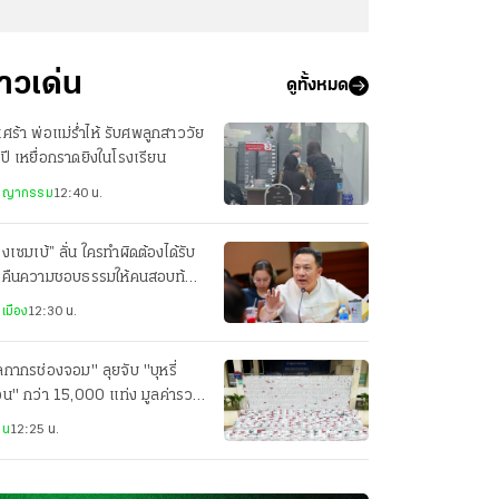
่าวเด่น
ดูทั้งหมด
เศร้า พ่อแม่ร่ำไห้ รับศพลูกสาววัย
ปี เหยื่อกราดยิงในโรงเรียน
ชญากรรม
12:40 น.
งเซมเบ้” ลั่น ใครทำผิดต้องได้รับ
 คืนความชอบธรรมให้คนสอบท้อง
ได้
เมือง
12:30 น.
ลกากรช่องจอม" ลุยจับ "บุหรี่
่อน" กว่า 15,000 แท่ง มูลค่ารวม
 ล้านบาท
าน
12:25 น.