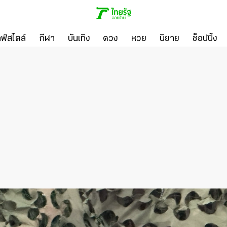
ลฟ์สไตล์
กีฬา
บันเทิง
ดวง
หวย
นิยาย
ช็อปปิ้ง