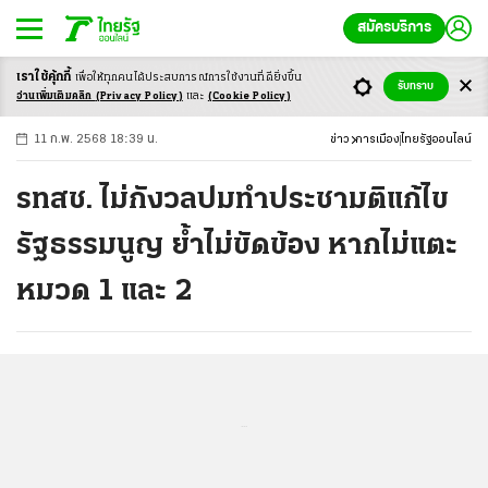
สมัครบริการ
เราใช้คุ้กกี้
เพื่อให้ทุกคนได้ประสบ
การณ์การใช้งานที่ดียิ่งขึ้น
+
ก
ก
-ก
รับทราบ
อ่านเพิ่มเติมคลิก
(Privacy Policy)
และ
(Cookie Policy)
11 ก.พ. 2568 18:39 น.
ข่าว
การเมือง
ไทยรัฐออนไลน์
รทสช. ไม่กังวลปมทำประชามติแก้ไข
รัฐธรรมนูญ ย้ำไม่ขัดข้อง หากไม่แตะ
หมวด 1 และ 2
...