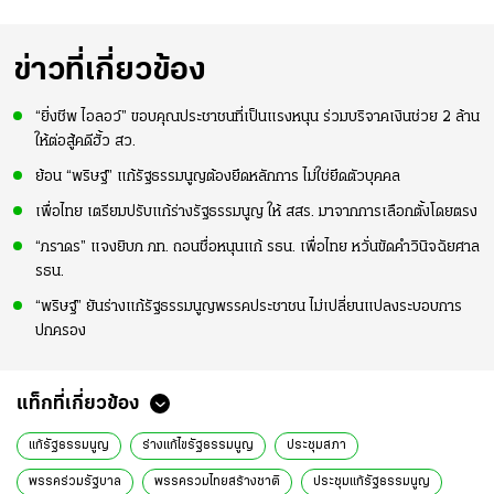
ข่าวที่เกี่ยวข้อง
“ยิ่งชีพ ไอลอว์” ขอบคุณประชาชนที่เป็นแรงหนุน ร่วมบริจาคเงินช่วย 2 ล้าน
ให้ต่อสู้คดีฮั้ว สว.
ย้อน “พริษฐ์” แก้รัฐธรรมนูญต้องยึดหลักการ ไม่ใช่ยึดตัวบุคคล
เพื่อไทย เตรียมปรับแก้ร่างรัฐธรรมนูญ ให้ สสร. มาจากการเลือกตั้งโดยตรง
“ภราดร” แจงยิบภ ภท. ถอนชื่อหนุนแก้ รธน. เพื่อไทย หวั่นขัดคำวินิจฉัยศาล
รธน.
“พริษฐ์” ยันร่างแก้รัฐธรรมนูญพรรคประชาชน ไม่เปลี่ยนแปลงระบอบการ
ปกครอง
แท็กที่เกี่ยวข้อง
แก้รัฐธรรมนูญ
ร่างแก้ไขรัฐธรรมนูญ
ประชุมสภา
พรรคร่วมรัฐบาล
พรรครวมไทยสร้างชาติ
ประชุมแก้รัฐธรรมนูญ