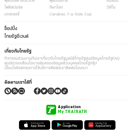
ฟุตบอลต่่างประเทศ
ฟุตบอลไทย
คอลัมน์
ไฟต์สปอร์ต
กีฬาโลก
วิดีโอ
แกลเลอรี่
Carabao 7-a-Side Cup
ช็อปปิ้ง
ไทยรัฐอีเวนต์
เกี่ยวกับไทยรัฐ
กิจกรรม
ร่วมงานกับเรา
เกี่ยวกับไทยรัฐ
มูลนิธิไทยรัฐ
ศูนย์ข้อมูลไทยรัฐ
FAQ
ศูนย์ช่วยเหลือ
นโยบายคุ้มครองข้อมูลส่วนบุคคลไทยรัฐกรุ๊ป
เงื่อนไขข้อตกลงการใช้บริการ
ติดต่อเรา
ติดต่อโฆษณา
ติดตามเราได้ที่
Application
My THAIRATH