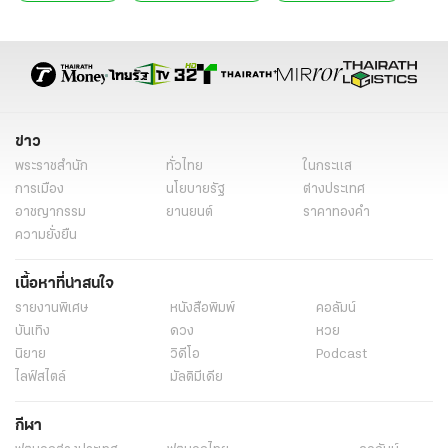
รัฐธรรมนูญฉบับใหม่
ประชามติรัฐธรรมนูญ
เอกนัฏ พร้อมพันธุ์
แก้รัฐธรรมนูญ ล่าสุด
ประชามติแก้ไขรัฐธรรมนูญ
นโยบายรัฐบาล
ข่าวการเมืองวันนี้
ข่าวการเมือง ไทยรัฐ
ข่าวด่วน
ข่าววันนี้
ข่าวการเมือง
ข่าว
พระราชสำนัก
ทั่วไทย
ในกระแส
การเมือง
นโยบายรัฐ
ต่างประเทศ
อาชญากรรม
ยานยนต์
ราคาทองคำ
ความยั่งยืน
เนื้อหาที่น่าสนใจ
รายงานพิเศษ
หนังสือพิมพ์
คอลัมน์
บันเทิง
ดวง
หวย
นิยาย
วิดีโอ
Podcast
ไลฟ์สไตล์
มัลติมีเดีย
กีฬา