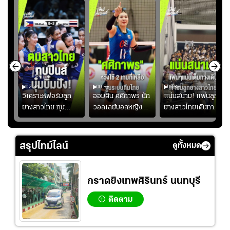
02:34
00:55
00:36
ขิน
วิเคราะห์ฟอร์มลูก
ออมสิน ศศิภาพร นัก
แน่นสนาม! แฟนลูก
วัน
ยางสาวไทย ทุบ
วอลเลย์บอลหญิงทีม
ยางสาวไทยเดินทาง
!
ฟิลิปปินส์ 3-0! "บุ๋ม
ชาติไทย หวังใช้ 2
เข้ามาเชียร์สาวไทย
บิ๋ม" คืนสนามสุดปัง
เกมที่เหลือ ปรับจู
อย่างคึกคัก เพื่อให้
#วอลเลย์บอลชาย
นระบบทีมก่อนลุยชิง
กำลังใจ ก่อนที่สาว
สรุปไทม์ไลน์
ดูทั้งหมด
ทีมชาติไทย
แชมป์เอเชีย
ไทยจะคว้าชัย
กราดยิงเทพศิรินทร์ นนทบุรี
ติดตาม