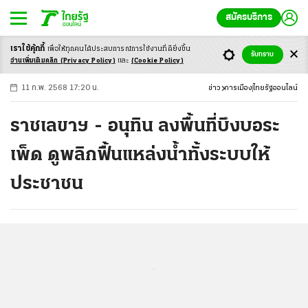
สมัครบริการ
เราใช้คุ้กกี้
เพื่อให้ทุกคนได้ประสบ
การณ์การใช้งานที่ดียิ่งขึ้น
+
ก
ก
-ก
รับทราบ
อ่านเพิ่มเติมคลิก
(Privacy Policy)
และ
(Cookie Policy)
11 ก.พ. 2568 17:20 น.
ข่าว
การเมือง
ไทยรัฐออนไลน์
ราชเลขาฯ - อนุทิน ลงพื้นที่บึงบอระ
เพ็ด ดูพลิกฟื้นแหล่งน้ำทั้งระบบให้
ประชาชน
...