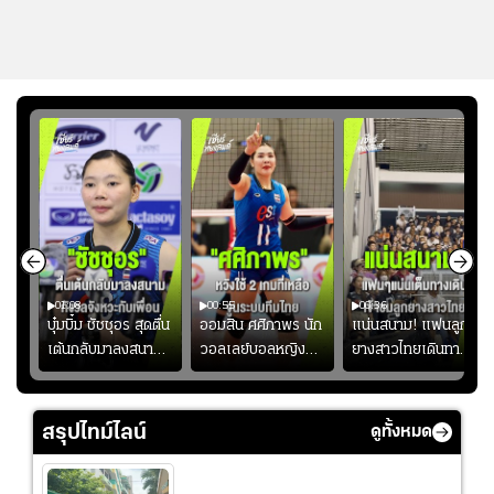
01:08
00:55
00:36
ก
บุ๋มบิ๋ม ชัชชุอร สุดตื่น
ออมสิน ศศิภาพร นัก
แน่นสนาม! แฟนลูก
เต้นกลับมาลงสนาม
วอลเลย์บอลหญิงทีม
ยางสาวไทยเดินทาง
ุ๋ม
ให้ทีมชาติ แอบกังวล
ชาติไทย หวังใช้ 2
เข้ามาเชียร์สาวไทย
ัง
จังหวะไม่เข้ากับเพื่อน
เกมที่เหลือ ปรับจู
อย่างคึกคัก เพื่อให้
ย
นระบบทีมก่อนลุยชิง
กำลังใจ ก่อนที่สาว
สรุปไทม์ไลน์
ดูทั้งหมด
แชมป์เอเชีย
ไทยจะคว้าชัย