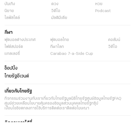
บันเทิง
ดวง
หวย
นิยาย
วิดีโอ
Podcast
ไลฟ์สไตล์
มัลติมีเดีย
กีฬา
ฟุตบอลต่่างประเทศ
ฟุตบอลไทย
คอลัมน์
ไฟต์สปอร์ต
กีฬาโลก
วิดีโอ
แกลเลอรี่
Carabao 7-a-Side Cup
ช็อปปิ้ง
ไทยรัฐอีเวนต์
เกี่ยวกับไทยรัฐ
กิจกรรม
ร่วมงานกับเรา
เกี่ยวกับไทยรัฐ
มูลนิธิไทยรัฐ
ศูนย์ข้อมูลไทยรัฐ
FAQ
ศูนย์ช่วยเหลือ
นโยบายคุ้มครองข้อมูลส่วนบุคคลไทยรัฐกรุ๊ป
เงื่อนไขข้อตกลงการใช้บริการ
ติดต่อเรา
ติดต่อโฆษณา
ติดตามเราได้ที่