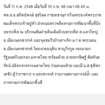
วันที่ 11 ก.พ. 2568 เมื่อวันที่ 10 ก.พ. 68 เวลา 08.40 น.
พล.อ.อ.สถิตย์พงษ์ สุขวิมล ราชเลขานุการในพระองค์พระบาท
สมเด็จพระเจ้าอยู่หัว นำคณะตรวจติดตามการพัฒนาพื้นที่บึง
บอระเพ็ด ณ บริเวณสันฝายดินเดิมบึงบอระเพ็ด ต.แควใหญ่
อ.เมืองนครสวรรค์ และจุดชมวิวบ้านรางจิก ม.1 ต.พระนอน
อ.เมืองนครสวรรค์ โดยนายอนุทิน ชาญวีรกูล รองนายก
รัฐมนตรีและรมว.มหาดไทย พร้อมด้วย นายอรรษิษฐ์ สัมพันธ
รัตน์ ปลัดกระทรวงมหาดไทย ร่วมคณะด้วย และมี น.ส.ชุติพร
เสชัง ผู้ว่าราชการ จ.นครสวรรค์ รายงานสถานการณ์น้ำ และ
ภาพรวมการพัฒนาพื้นที่
...