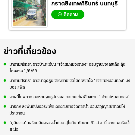
กราดยิงเทพศิรินทร์ นนทบุรี
ติดตาม
ข่าวที่เกี่ยวข้อง
มาตามศรัทธา ชาวบ้านแก้บน “เจ้าแม่หมอนทอง” อธิษฐานขอเลขเด็ด ลุ้น
โชคงวด 1/6/69
มาตามศรัทธา ชาวนาจุดธูปเสี่ยงทาย ขอโชคเลขเด็ด “เจ้าแม่หมอนทอง” บึง
บอระเพ็ด
งวดนี้ไม่พลาด คอหวยจุดธูปมงคล ขอเลขเด็ดเสี่ยงทาย “เจ้าแม่หมอนทอง”
นายกฯ ลงพื้นที่บึงบอระเพ็ด ติดตามการจัดการน้ำ มอบสัญญาเช่าที่ดินให้
ประชาชน
“ภูมิธรรม” เตรียมบินตรวจน้ำท่วม สุโขทัย-ชัยนาท 31 ส.ค. นี้ วางแผนรับน้ำ
เหนือ