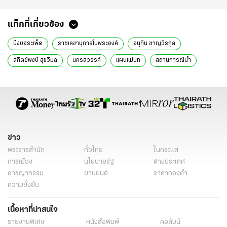
แท็กที่เกี่ยวข้อง
บึงบอระเพ็ด
ราชเลขานุการในพระองค์
อนุทิน ชาญวีรกูล
สถิตย์พงษ์ สุขวิมล
นครสวรรค์
แผนแม่บท
สถานการณ์น้ำ
การจัดการน้ำ
องค์กรปกครองส่วนท้องถิ่น
การท่องเที่ยวนิเวศวิทยา
ข่าวการเมืองวันนี้
ข่าวการเมือง ไทยรัฐ
ข่าววันนี้
ข่าวการเมือง
ข่าว
พระราชสำนัก
ทั่วไทย
ในกระแส
การเมือง
นโยบายรัฐ
ต่างประเทศ
อาชญากรรม
ยานยนต์
ราคาทองคำ
ความยั่งยืน
เนื้อหาที่น่าสนใจ
รายงานพิเศษ
หนังสือพิมพ์
คอลัมน์