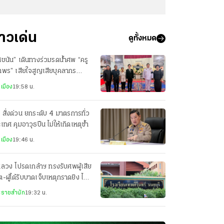
่าวเด่น
ดูทั้งหมด
ชนัน” เดินทางร่วมรดน้ำศพ “ครู
าพร” เสียใจสูญเสียบุคลากร
งการศึกษา
เมือง
19:58 น.
 สั่งด่วน ยกระดับ 4 มาตรการทั่ว
เทศ คุมอาวุธปืน ไม่ให้เกิดเหตุซ้ำ
เมือง
19:46 น.
ลวง โปรดเกล้าฯ ทรงรับศพผู้เสีย
ิต-ผู้ได้รับบาดเจ็บเหตุกราดยิง ไว้
พระบรมราชานุเคราะห์
ราชสำนัก
19:32 น.