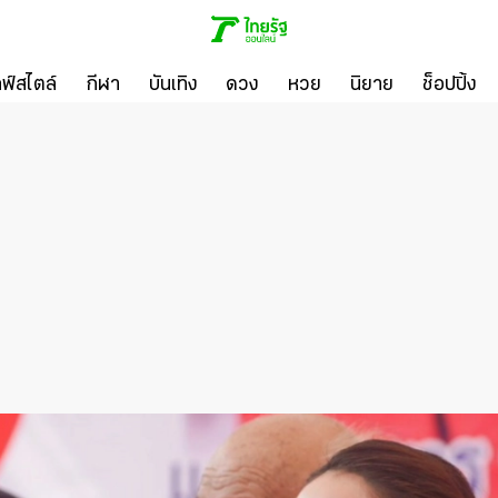
ลฟ์สไตล์
กีฬา
บันเทิง
ดวง
หวย
นิยาย
ช็อปปิ้ง