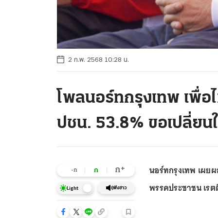
2 ก.พ. 2568 10:28 น.
โพลนอร์ทกรุงเทพ เพื่
ปชน. 53.8% ขอเปลี่ยนใ
นอร์ทกรุงเทพ เผยผล
+
ก
ก
-ก
พรรคประชาชน เรตติ้
ฟังข่าว
Light