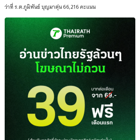
ว่าที่ ร.ต.ภูมิพันธ์ บุญมาตุ่น 66,216 คะแนน