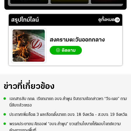
า
หน้าสนามกีฬา
สกอร์บอร์ดแล้วแอบ
ฉลองประตูแรกให้
่สุด
สมโภชฯ กันอย่าง
ใจหาย น้อยกว่านัดที่
ดาวรุ่ง "เจะฮานาฟี"
คึกคัก ก่อนเกมเริ่ม
แล้วเจอมาเลเซียตั้ง
ในสีเสื้อช้างศึกชุด
สรุปไทม์ไลน์
ดูทั้งหมด
2-3 ชั่วโมง
อย่างเห็นได้ชัด
ใหญ่
สงครามตะวันออกกลาง
ติดตาม
ข่าวที่เกี่ยวข้อง
เอกสารลับ กกต. เรียกนายก อบจ.ลำพูน รับทราบข้อกล่าวหา “วีระเดช” ถาม
นี่ลับแล้วเหรอ
ประกาศเพิ่มล็อต 3 ผลเลือกตั้งนายก อบจ. 18 จังหวัด - ส.อบจ. 19 จังหวัด
พรรคประชาชน คิกออฟ “อบจ.ลำพูน” ชวนทำนโยบายให้ตอบโจทย์ความ
ต้องการของพื้นที่