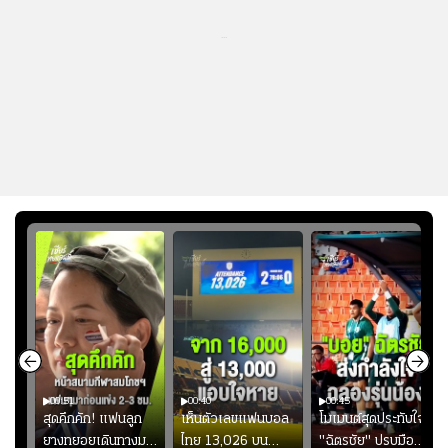
...
00:51
00:40
00:45
้ช
สุดคึกคัก! แฟนลูก
เห็นตัวเลขแฟนบอล
โมเมนต์สุดประทับใจ!
ม
ยางทยอยเดินทางมา
ไทย 13,026 บน
"ฉัตรชัย" ปรบมือ