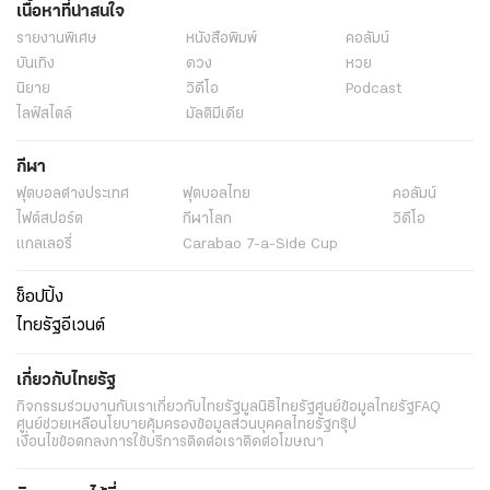
เนื้อหาที่น่าสนใจ
รายงานพิเศษ
หนังสือพิมพ์
คอลัมน์
บันเทิง
ดวง
หวย
นิยาย
วิดีโอ
Podcast
ไลฟ์สไตล์
มัลติมีเดีย
กีฬา
ฟุตบอลต่่างประเทศ
ฟุตบอลไทย
คอลัมน์
ไฟต์สปอร์ต
กีฬาโลก
วิดีโอ
แกลเลอรี่
Carabao 7-a-Side Cup
ช็อปปิ้ง
ไทยรัฐอีเวนต์
เกี่ยวกับไทยรัฐ
กิจกรรม
ร่วมงานกับเรา
เกี่ยวกับไทยรัฐ
มูลนิธิไทยรัฐ
ศูนย์ข้อมูลไทยรัฐ
FAQ
ศูนย์ช่วยเหลือ
นโยบายคุ้มครองข้อมูลส่วนบุคคลไทยรัฐกรุ๊ป
เงื่อนไขข้อตกลงการใช้บริการ
ติดต่อเรา
ติดต่อโฆษณา