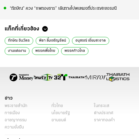
“ทักษิณ” ควง “แพทองธาร” เดินทางไปพบหมอที่ประเทศเยอรมนี
แท็กที่เกี่ยวข้อง
ทักษิณ ชินวัตร
พิธา ลิ้มเจริญรัตน์
อนุสรณ์ เอี่ยมสะอาด
งานแต่งงาน
พรรคเพื่อไทย
พรรคก้าวไกล
งานแต่งเพื่อไทย ประชาชน
งานแต่ง สส.ลำปาง
สัญญาณปรองดอง
ส.ส.ลำปาง
การตัดสิทธิ์ทางการเมือง
ข่าวการเมืองวันนี้
ข่าวการเมือง ไทยรัฐ
ข่าวด่วน
ข่าววันนี้
ข่าวการเมือง
ข่าว
พระราชสำนัก
ทั่วไทย
ในกระแส
การเมือง
นโยบายรัฐ
ต่างประเทศ
อาชญากรรม
ยานยนต์
ราคาทองคำ
ความยั่งยืน