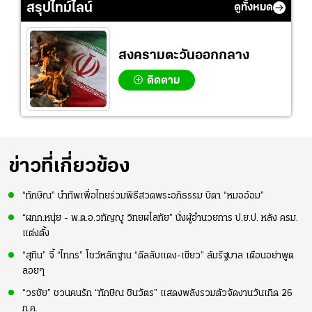
มากขึ้น เพื่อเรียก
สอง!!
สรุปไทม์ไลน์
ดูทั้งหมด
ความมั่นใจ
สงครามตะวันออกกลาง
ติดตาม
ข่าวที่เกี่ยวข้อง
“ทักษิณ” นำทัพเพื่อไทยร่วมพิธีสวดพระอภิธรรม บิดา “หมออ้อม”
“ผกก.หนุ่ย - พ.ต.อ.วทัญญู วิทยผโลทัย” นั่งผู้อำนวยการ ป.ย.ป. หลัง ครม.
แต่งตั้ง
“สุทิน” จี้ “ไทกร” โชว์หลักฐาน “ดีลลับแดง-เขียว” ล้มรัฐบาล เตือนอย่าพูด
ลอยๆ
“วรชัย” ชวนคนรัก “ทักษิณ ชินวัตร” แสดงพลังรวมตัวจัดงานวันเกิด 26
ก.ค.