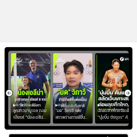
00:52
00:51
02:40
ชนะ
ลูกสาวมานูเอล ทอม
“มด” วิภาวี เผย
นักตบสาวไทยจัดเต็ม
ง
เบียรห์ "น้องเอลีน่า"
สภาพร่างกายดีขึ้น
"บุ๋มบิ๋ม ชัชชุอร" คัม
วัย 8 ขวบ โชว์ตี
อย่างต่อเนื่อง พร้อม
แบ็ก ศึก" SEA V
ลังกาสุดพริ้ว
พยายามลงสนามให้
CUP 2026" เลก