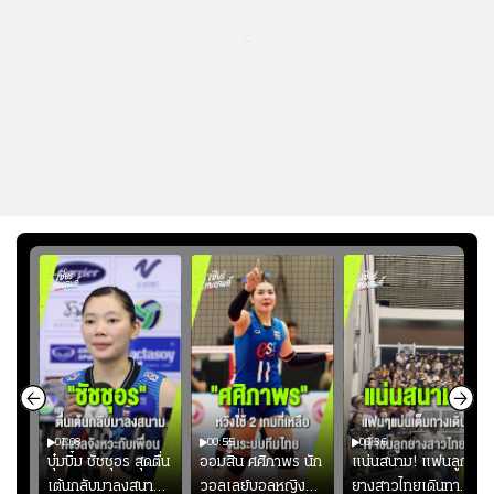
...
01:08
00:55
00:36
ก
บุ๋มบิ๋ม ชัชชุอร สุดตื่น
ออมสิน ศศิภาพร นัก
แน่นสนาม! แฟนลูก
เต้นกลับมาลงสนาม
วอลเลย์บอลหญิงทีม
ยางสาวไทยเดินทาง