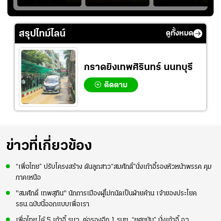
ุ๋ม
ให้ทีมชาติ แอบกังวล
ชาติไทย หวังใช้ 2
เข้ามาเชียร์สาวไทย
ัง
จังหวะไม่เข้ากับเพื่อน
เกมที่เหลือ ปรับจู
อย่างคึกคัก เพื่อให้
ย
นระบบทีมก่อนลุยชิง
กำลังใจ ก่อนที่สาว
สรุปไทม์ไลน์
ดูทั้งหมด
แชมป์เอเชีย
ไทยจะคว้าชัย
กราดยิงเทพศิรินทร์ นนทบุรี
ติดตาม
ข่าวที่เกี่ยวข้อง
“เพื่อไทย” ปรับโครงสร้าง ดันลูกสาว“สมศักดิ์”นั่งเก้าอี้รองหัวหน้าพรรค คุม
ภาคเหนือ
"สมศักดิ์ เทพสุทิน" นักการเมืองผู้ไม่ถนัดเป็นฝ่ายค้าน เจ้าของประโยค
รธน.ฉบับนี้ออกแบบเพื่อเรา
เพื่อไทย ได้ 5 เก้าอี้ รมว. ต่อรองอีก 1 รมช. “ยศชนัน” นั่งเก้าอี้ อว.