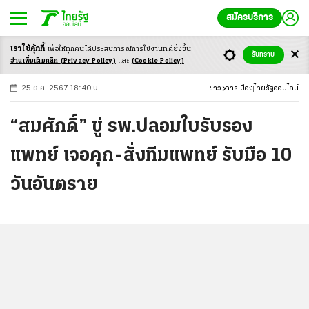
สมัครบริการ
เราใช้คุ้กกี้
เพื่อให้ทุกคนได้ประสบ
การณ์การใช้งานที่ดียิ่งขึ้น
+
ก
ก
-ก
รับทราบ
อ่านเพิ่มเติมคลิก
(Privacy Policy)
และ
(Cookie Policy)
25 ธ.ค. 2567 18:40 น.
ข่าว
การเมือง
ไทยรัฐออนไลน์
“สมศักดิ์” ขู่ รพ.ปลอมใบรับรอง
แพทย์ เจอคุก-สั่งทีมแพทย์ รับมือ 10
วันอันตราย
...