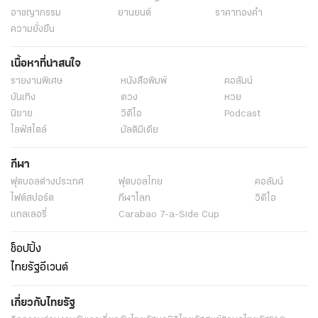
อาชญากรรม
ยานยนต์
ราคาทองคำ
ความยั่งยืน
เนื้อหาที่น่าสนใจ
รายงานพิเศษ
หนังสือพิมพ์
คอลัมน์
บันเทิง
ดวง
หวย
นิยาย
วิดีโอ
Podcast
ไลฟ์สไตล์
มัลติมีเดีย
กีฬา
ฟุตบอลต่่างประเทศ
ฟุตบอลไทย
คอลัมน์
ไฟต์สปอร์ต
กีฬาโลก
วิดีโอ
แกลเลอรี่
Carabao 7-a-Side Cup
ช็อปปิ้ง
ไทยรัฐอีเวนต์
เกี่ยวกับไทยรัฐ