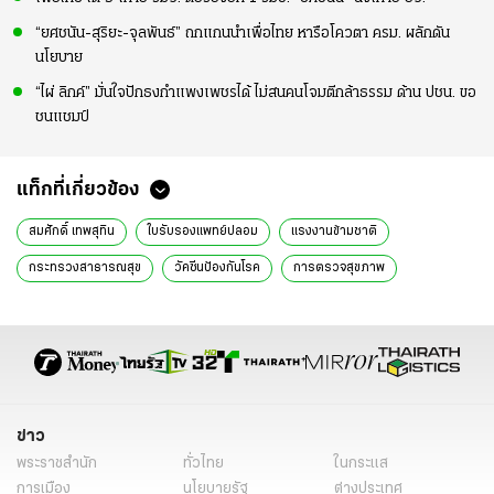
“ยศชนัน-สุริยะ-จุลพันธ์” ถกแกนนำเพื่อไทย หารือโควตา ครม. ผลักดัน
นโยบาย
“ไผ่ ลิกค์” มั่นใจปักธงกำแพงเพชรได้ ไม่สนคนโจมตีกล้าธรรม ด้าน ปชน. ขอ
ชนแชมป์
แท็กที่เกี่ยวข้อง
สมศักดิ์ เทพสุทิน
ใบรับรองแพทย์ปลอม
แรงงานข้ามชาติ
กระทรวงสาธารณสุข
วัคซีนป้องกันโรค
การตรวจสุขภาพ
โรคอหิวาตกโรค
การดูแลประชาชน
ทีมแพทย์ฉุกเฉิน
การประชุมคณะกรรมการแพทย์ฉุกเฉิน
เทศกาลปีใหม่
การปฐมพยาบาล
ความปลอดภัยทางถนน
10 วัน อันตราย
การเฝ้าระวังอุบัติเหตุ
การจัดการโรงพยาบาล
ข่าวการเมืองวันนี้
ข่าวการเมือง ไทยรัฐ
ข่าว
ข่าวด่วน
ข่าววันนี้
ข่าวการเมือง
พระราชสำนัก
ทั่วไทย
ในกระแส
การเมือง
นโยบายรัฐ
ต่างประเทศ