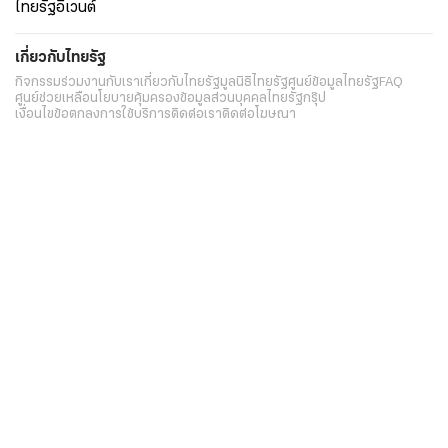
ไทยรัฐอีเวนต์
เกี่ยวกับไทยรัฐ
กิจกรรม
ร่วมงานกับเรา
เกี่ยวกับไทยรัฐ
มูลนิธิไทยรัฐ
ศูนย์ข้อมูลไทยรัฐ
FAQ
ศูนย์ช่วยเหลือ
นโยบายคุ้มครองข้อมูลส่วนบุคคลไทยรัฐกรุ๊ป
เงื่อนไขข้อตกลงการใช้บริการ
ติดต่อเรา
ติดต่อโฆษณา
ติดตามเราได้ที่
Application
My THAIRATH