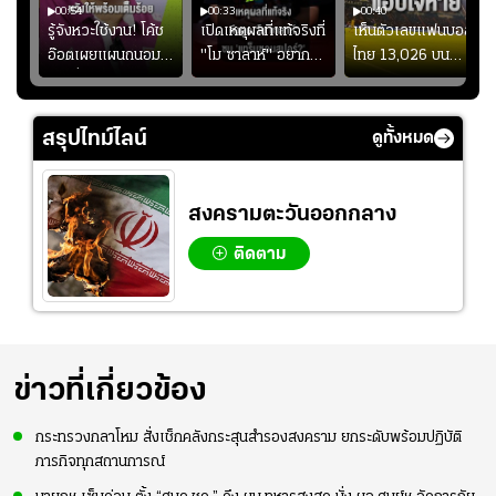
00:54
00:33
00:40
ร
รู้จังหวะใช้งาน! โค้ช
เปิดเหตุผลที่แท้จริงที่
เห็นตัวเลขแฟนบอล
อ๊อตเผยแผนถนอม
"โม ซาลาห์" อยาก
ไทย 13,026 บน
ึ้น
“บุ๋มบิ๋ม” เพื่อรักษา
ย้ายซบ "แทร็บซอนส
สกอร์บอร์ดแล้วแอบ
ย
ร่างกายให้พร้อมที่สุด
ปอร์"
ใจหาย น้อยกว่านัดที่
ที่
แล้วเจอมาเลเซียตั้ง
สรุปไทม์ไลน์
ดูทั้งหมด
อย่างเห็นได้ชัด
สงครามตะวันออกกลาง
ติดตาม
ข่าวที่เกี่ยวข้อง
กระทรวงกลาโหม สั่งเช็กคลังกระสุนสำรองสงคราม ยกระดับพร้อมปฏิบัติ
ภารกิจทุกสถานการณ์