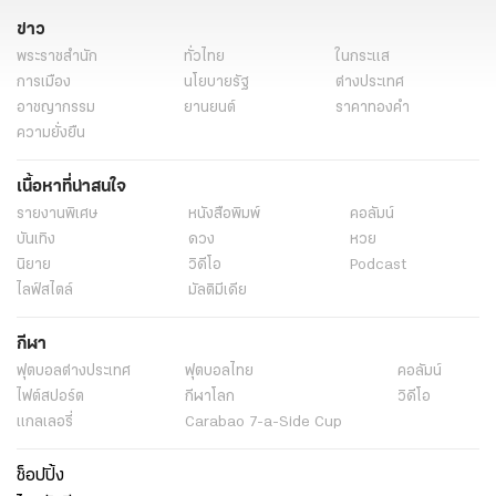
ข่าวการเมืองวันนี้
ข่าวด่วน
ข่าววันนี้
ข่าวการเมือง
ข่าว
พระราชสำนัก
ทั่วไทย
ในกระแส
การเมือง
นโยบายรัฐ
ต่างประเทศ
อาชญากรรม
ยานยนต์
ราคาทองคำ
ความยั่งยืน
เนื้อหาที่น่าสนใจ
รายงานพิเศษ
หนังสือพิมพ์
คอลัมน์
บันเทิง
ดวง
หวย
นิยาย
วิดีโอ
Podcast
ไลฟ์สไตล์
มัลติมีเดีย
กีฬา
ฟุตบอลต่่างประเทศ
ฟุตบอลไทย
คอลัมน์
ไฟต์สปอร์ต
กีฬาโลก
วิดีโอ
แกลเลอรี่
Carabao 7-a-Side Cup
ช็อปปิ้ง