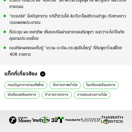
นายกฯ เซ็นด่วน ตั้ง “ศบค.ชด.” ดึง ผบ.ทหารสูงสุด นั่ง ผอ.ศูนย์ฯ จัดการภัย
ชายแดน
“ธรรมนัส” นั่งบัญชาการ แก้น้ำท่วมใต้ ส่งเรือเจ็ตสกีแรงม้าสูง เรือหางยาว
เร่งอพยพประชาชน
ที่ประชุม ผบ.เหล่าทัพ เห็นชอบปิดด่านชายแดนกัมพูชา จนกว่าจะไม่เป็นภัย
คุกคามประเทศไทย
กองทัพเผยยอดเก็บกู้ “จรวด-ระเบิด-กระสุนปืนใหญ่” ที่กัมพูชาโจมตีไทย
408 รายการ
แท็กที่เกี่ยวข้อง
กองบัญชาการกองทัพไทย
นักกายภาพบำบัด
โรงเรียนเตรียมทหาร
นักเรียนเตรียมทหาร
ข้าราชการทหาร
การสอบสวนทางวินัย
การล่วงละเมิดทางเพศ
การกระทำผิดทางอาญา
พฤติกรรมไม่เหมาะสม
ความผิดทางวินัย
การลงโทษ
การบำบัดฟื้นฟู
การรายงานผลสอบสวน
จิตแพทย์
ข่าวการเมือง ไทยรัฐ