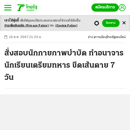
สมัครบริการ
เราใช้คุ้กกี้
เพื่อให้ทุกคนได้ประสบ
การณ์การใช้งานที่ดียิ่งขึ้น
+
ก
ก
-ก
รับทราบ
อ่านเพิ่มเติมคลิก
(Privacy Policy)
และ
(Cookie Policy)
19 ธ.ค. 2567 21:23 น.
ข่าว
การเมือง
ไทยรัฐออนไลน์
สั่งสอบนักกายภาพบำบัด ทำอนาจาร
นักเรียนเตรียมทหาร ขีดเส้นตาย 7
วัน
...