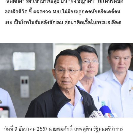
“สมศักดิ์” รมว.สาธารณสุข ยัน “ผิง ชญาดา” ไม่ได้นวดบิด
คอเสียชีวิต ชี้ ผลตรวจ MRI ไม่มีกระดูกคอหักหรือเคลื่อน
เผย เป็นโรคไขสันหลังอักเสบ ต่อมาติดเชื้อในกระแสเลือด
วันที่ 9 ธันวาคม 2567 นายสมศักดิ์ เทพสุทิน รัฐมนตรีว่าการ