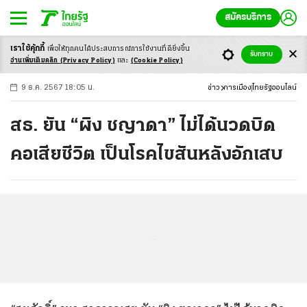
สมัครบริการ
เราใช้คุ้กกี้
เพื่อให้ทุกคนได้ประสบ
การณ์การใช้งานที่ดียิ่งขึ้น
+
ก
ก
-ก
รับทราบ
อ่านเพิ่มเติมคลิก
(Privacy Policy)
และ
(Cookie Policy)
9 ธ.ค. 2567 18:05 น.
ข่าว
การเมือง
ไทยรัฐออนไลน์
สธ. ยัน “ผิง ชญาดา” ไม่ได้นวดบิด
คอเสียชีวิต เป็นโรคไขสันหลังอักเสบ
...