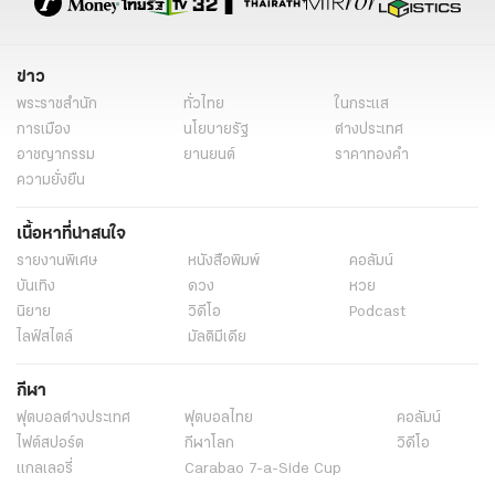
ข่าว
พระราชสำนัก
ทั่วไทย
ในกระแส
การเมือง
นโยบายรัฐ
ต่างประเทศ
อาชญากรรม
ยานยนต์
ราคาทองคำ
ความยั่งยืน
เนื้อหาที่น่าสนใจ
รายงานพิเศษ
หนังสือพิมพ์
คอลัมน์
บันเทิง
ดวง
หวย
นิยาย
วิดีโอ
Podcast
ไลฟ์สไตล์
มัลติมีเดีย
กีฬา
ฟุตบอลต่่างประเทศ
ฟุตบอลไทย
คอลัมน์
ไฟต์สปอร์ต
กีฬาโลก
วิดีโอ
แกลเลอรี่
Carabao 7-a-Side Cup