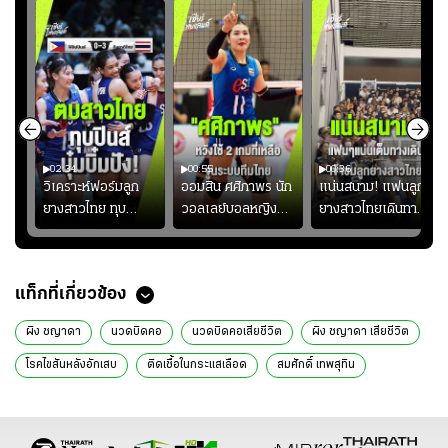
02:34
00:55
00:36
ขิน
วิเคราะห์ฟอร์มลูก
ออมสิน ศศิภาพร นัก
แน่นสนาม! แฟนลูก
วัน
ยางสาวไทย ทุบ
วอลเลย์บอลหญิงทีม
ยางสาวไทยเดินทาง
!
ฟิลิปปินส์ 3-0! "บุ๋ม
ชาติไทย หวังใช้ 2
เข้ามาเชียร์สาวไทย
บิ๋ม" คืนสนามสุดปัง
เกมที่เหลือ ปรับจู
อย่างคึกคัก เพื่อให้
#วอลเลย์บอลชาย
นระบบทีมก่อนลุยชิง
กำลังใจ ก่อนที่สาว
แท็กที่เกี่ยวข้อง
ทีมชาติไทย
แชมป์เอเชีย
ไทยจะคว้าชัย
ผิง ชญาดา
นวดบิดคอ
นวดบิดคอเสียชีวิต
ผิง ชญาดา เสียชีวิต
โรคไขสันหลังอักเสบ
ติดเชื้อในกระแสเลือด
สมศักดิ์ เทพสุทิน
ผิง ชญาดา สาเหตุเสียชีวิต
ชญาดา พร้าวหอม
ข่าวการเมืองวันนี้
ข่าวการเมือง ไทยรัฐ
ข่าวด่วน
ข่าววันนี้
ข่าวการเมือง