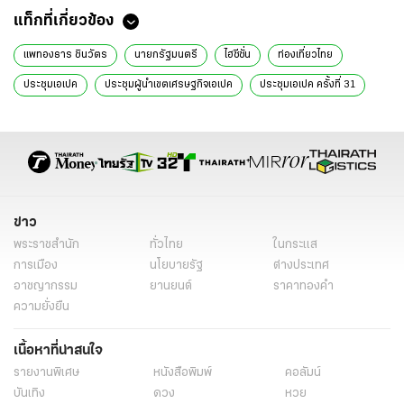
แท็กที่เกี่ยวข้อง
แพทองธาร ชินวัตร
นายกรัฐมนตรี
ไฮซีซั่น
ท่องเที่ยวไทย
ประชุมเอเปค
ประชุมผู้นำเขตเศรษฐกิจเอเปค
ประชุมเอเปค ครั้งที่ 31
ประชุม APEC
นายกฯ อิ๊งค์
นายกฯ แพทองธาร
ข่าวการเมืองวันนี้
ข่าวการเมือง ไทยรัฐ
ข่าวด่วน
ข่าววันนี้
ข่าวการเมือง
ข่าว
พระราชสำนัก
ทั่วไทย
ในกระแส
การเมือง
นโยบายรัฐ
ต่างประเทศ
อาชญากรรม
ยานยนต์
ราคาทองคำ
ความยั่งยืน
เนื้อหาที่น่าสนใจ
รายงานพิเศษ
หนังสือพิมพ์
คอลัมน์
บันเทิง
ดวง
หวย