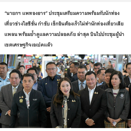
“นายกฯ แพทองธาร” ประชุมเตรียมความพร้อมรับนักท่อง
เที่ยวช่วงไฮซีซั่น กำชับ เช็กอินต้องเร็วไม่ทำนักท่องเที่ยวเสีย
แพลน พร้อมย้ำดูแลความปลอดภัย ล่าสุด บินไปประชุมผู้นำ
เขตเศรษฐกิจเอเปคแล้ว