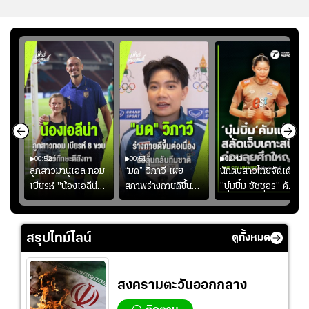
00:52
00:51
02:40
ชนะ
ลูกสาวมานูเอล ทอม
“มด” วิภาวี เผย
นักตบสาวไทยจัดเต็ม
ง
เบียรห์ "น้องเอลีน่า"
สภาพร่างกายดีขึ้น
"บุ๋มบิ๋ม ชัชชุอร" คัม
วัย 8 ขวบ โชว์ตี
อย่างต่อเนื่อง พร้อม
แบ็ก ศึก" SEA V
ลังกาสุดพริ้ว
พยายามลงสนามให้
CUP 2026" เลก
มากขึ้น เพื่อเรียก
สอง!!
สรุปไทม์ไลน์
ดูทั้งหมด
ความมั่นใจ
สงครามตะวันออกกลาง