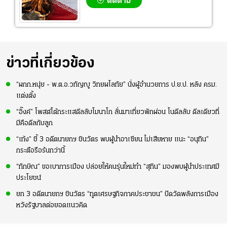
ติดตาม
ข่าวที่เกี่ยวข้อง
“ผกก.หนุ่ย - พ.ต.อ.วทัญญู วิทยผโลทัย” นั่งผู้อำนวยการ ป.ย.ป. หลัง ครม.
แต่งตั้ง
“อิ๊งค์” โพสต์โต้กระแสดีลลับโมนาโก ลั่นมาเที่ยวพักผ่อน โนดีลลับ ดีลเดียวที่
มีคือดีลกับลูก
“เท้ง” ชี้ 3 อดีตนายกฯ ชินวัตร พบผู้นำอาเซียน ไม่เสียหาย แนะ “อนุทิน”
กระตือรือร้นกว่านี้
“ทักษิณ” ขอเบาการเมือง ปล่อยให้คนรุ่นใหม่ทำ “สุทิน” มองพบผู้นำประเทศมี
ประโยชน์
ยก 3 อดีตนายกฯ ชินวัตร “ทูตเศรษฐกิจภาคประชาชน” ปัดวัดพลังการเมือง
หวังรัฐบาลต่อยอดแนวคิด