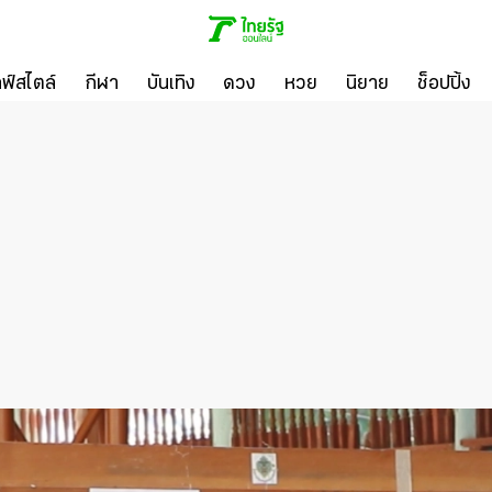
ลฟ์สไตล์
กีฬา
บันเทิง
ดวง
หวย
นิยาย
ช็อปปิ้ง