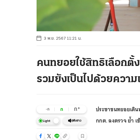
3 พ.ย. 2567 11:21 น.
คนทยอยใช้สิทธิเลือกต
รวมยังเป็นไปด้วยความเ
ประชาชนทยอยเดินทาง
+
ก
ก
-ก
กกต. ลงตรวจ ย้ำ เข
ฟังข่าว
Light