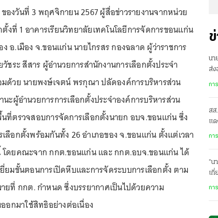
. ของวันที่ 3 พฤศจิกายน 2567 ผู้สื่อข่าวรายงานจากหน่วย
ลือกตั้งที่ 1 อาคารเรียนวิทยาลัยเทคโนโลยีการจัดการขอนแก่น
ข
ือง อ.เมือง จ.ขอนแก่น นายไกรสร กองฉลาด ผู้ว่าราชการ
นาย
ยวัชระ สีสาร ผู้อำนวยการสำนักงานการเลือกตั้งประจำ
ส่ง
อมด้วย นายพงษ์เจตน์ พรกุณา ปลัดองค์การบริหารส่วน
รัฐ
การ
านะผู้อำนวยการการเลือกตั้งประจำองค์การบริหารส่วน
สส
ื้นที่ตรวจสอบการจัดการเลือกตั้งนายก อบจ.ขอนแก่น ซึ่ง
แดง
ลือกตั้งพร้อมกันทั้ง 26 อำเภอของ จ.ขอนแก่น ตั้งแต่เวลา
ตก
การ
นนี้ โดยคณะจาก กกต.ขอนแก่น และ กกต.อบจ.ขอนแก่น ได้
“นา
่ยมขั้นตอนการเปิดหีบและการจัดระบบการเลือกตั้ง ตาม
เกี
โออ
ายที่ กกต. กำหนด ซึ่งบรรยากาศเป็นไปด้วยความ
การ
ออกมาใช้สิทธิอย่างต่อเนื่อง