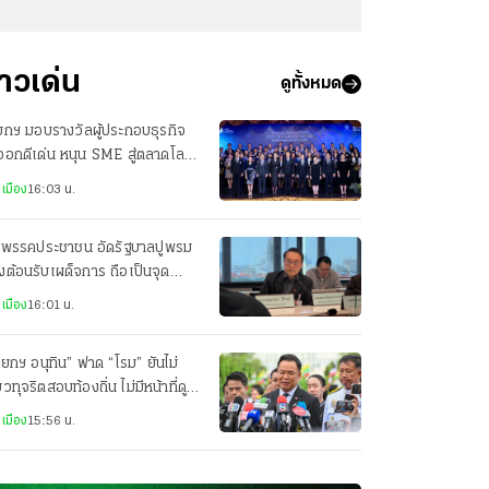
่าวเด่น
ดูทั้งหมด
กฯ มอบรางวัลผู้ประกอบธุรกิจ
ออกดีเด่น หนุน SME สู่ตลาดโลก
บาลจะเป็นพาหนะให้ผู้ประกอบการ
เมือง
16:03 น.
.พรรคประชาชน อัดรัฐบาลปูพรม
ต้อนรับเผด็จการ ถือเป็นจุด
ต่ำการทูตไทย
เมือง
16:01 น.
ยกฯ อนุทิน” ฟาด “โรม” ยันไม่
่ยวทุจริตสอบท้องถิ่น ไม่มีหน้าที่ดูที
าร์
เมือง
15:56 น.