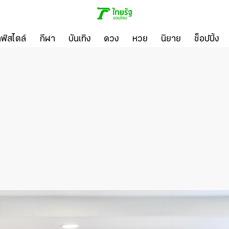
ลฟ์สไตล์
กีฬา
บันเทิง
ดวง
หวย
นิยาย
ช็อปปิ้ง