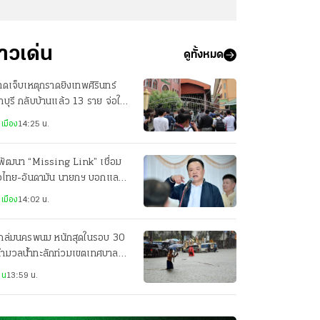
่าวเด่น
ดูทั้งหมด
บาดเจ็บเหตุกราดยิงเทพศิรินทร์
บุรี กลับบ้านแล้ว 13 ราย จ่อให้
บอีก 2 ราย
เมือง
14:25 น.
พัฒนา “Missing Link” เชื่อม
าวไทย-อันดามัน นายกฯ บอกแลนด์
ดจ์ค่อยว่ากัน
เมือง
14:02 น.
ถล่มนครพนม หนักสุดในรอบ 30
 ทำมวลน้ำทะลักท่วมเขตเทศบาล
ือง ถนนหลายจุดจมบาดาล
าน
13:59 น.