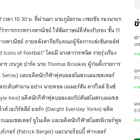
67 เวลา 10.30 น. ที่ผ่านมา นายภูมิธรรม เวชยชัย รองนายก
ข
ว่าการกระทรวงพาณิชย์ ให้สัมภาษณ์ที่ห้องรับรอง ชั้น 11
ผู้
วงพาณิชย์ ภายหลังหารือกับคณะผู้จัดการแข่งขันกอล์ฟ
นนท
Icons of Football” โดยมี นางสาววรพนิต รวยรุ่งเรือง
กลั
การ
ิหาร เรนวูด ปาร์ค นาย Thomas Brookes ผู้ก่อตั้งรายการ
ลุย
ons Series) และอดีตนักกีฬาฟุตบอลสโมสรแมนเชสเตอร์
อ่
ูลระดับตำนาน อย่าง นายพอล เอเมอร์สัน คาร์ไลล์ อินซ์
บริ
การ
lyle Ince) อดีตนักกีฬาฟุตบอลและกัปตันสโมสรแมนเชส
ฝน
ไวต์ เอเวิร์สลีย์ ยอร์ก (Dwight Eversley Yorke) อดีต
ปี
เม
แมนเชสเตอร์ ยูไนเต็ด และอดีตนักกีฬาสโมสรลิเวอร์พูล
อีส
์เกอร์ (Patrick Berger) และนายร็อบบี้ ฟาวเลอร์