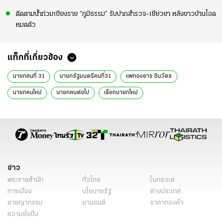
ติดตามน้ำท่วมเชียงราย “ภูมิธรรม” รับปากสำรวจ-เยียวยา หลังชาวบ้านโอด
หมดตัว
แท็กที่เกี่ยวข้อง
นายกคนที่ 31
นายกรัฐมนตรีคนที่31
แพทองธาร ชินวัตร
นายกคนใหม่
นายกคนต่อไป
เลือกนายกใหม่
นายกรัฐมนตรีไทยคนที่ 31
พรรคเพื่อไทย
พรรคร่วมรัฐบาล 2567
รัฐบาลแพทองธาร
ครม.แพทองธาร
ปรับ ครม
ปรับคณะรัฐมนตรี
พรรคพลังบูรพา
ข่าวการเมืองวันนี้
ข่าวการเมือง ไทยรัฐ
เรื่องเด่น
ข่าวด่วน
ข่าววันนี้
ข่าวการเมือง
ข่าว
พระราชสำนัก
ทั่วไทย
ในกระแส
การเมือง
นโยบายรัฐ
ต่างประเทศ
อาชญากรรม
ยานยนต์
ราคาทองคำ
ความยั่งยืน