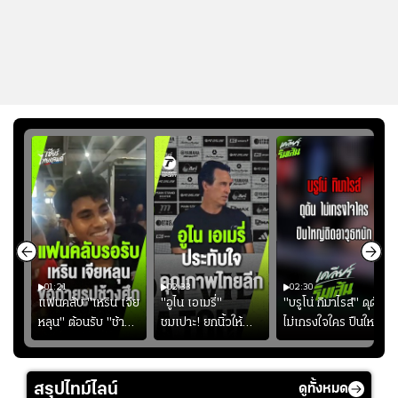
01:21
02:33
02:30
ไน
แฟนคลับ "เหริน เจีย
"อูไน เอเมรี่"
"บรูโน่ กิมาไรส์" ดุดัน
ง
หลุน" ต้อนรับ "ช้าง
ชมเปาะ! ยกนิ้วให้
ไม่เกรงใจใคร ปืนใหญ่
ัง
ศึก" กลับบ้าน
แท็กติกบีจี แฮปปี้
เสิรมอาวุธหนัก
ธุ์
สุดๆ กับการเยือนไทย
ปี
สรุปไทม์ไลน์
ดูทั้งหมด