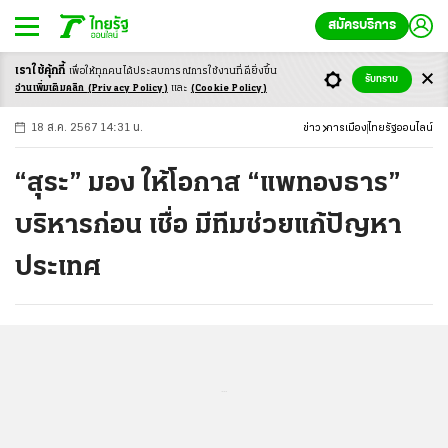
สมัครบริการ
เราใช้คุ้กกี้
เพื่อให้ทุกคนได้ประสบ
การณ์การใช้งานที่ดียิ่งขึ้น
+
ก
ก
-ก
รับทราบ
อ่านเพิ่มเติมคลิก
(Privacy Policy)
และ
(Cookie Policy)
18 ส.ค. 2567 14:31 น.
ข่าว
การเมือง
ไทยรัฐออนไลน์
“สุระ” มอง ให้โอกาส “แพทองธาร”
บริหารก่อน เชื่อ มีทีมช่วยแก้ปัญหา
ประเทศ
...