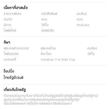
เนื้อหาที่น่าสนใจ
รายงานพิเศษ
หนังสือพิมพ์
คอลัมน์
บันเทิง
ดวง
หวย
นิยาย
วิดีโอ
Podcast
ไลฟ์สไตล์
มัลติมีเดีย
กีฬา
ฟุตบอลต่่างประเทศ
ฟุตบอลไทย
คอลัมน์
ไฟต์สปอร์ต
กีฬาโลก
วิดีโอ
แกลเลอรี่
Carabao 7-a-Side Cup
ช็อปปิ้ง
ไทยรัฐอีเวนต์
เกี่ยวกับไทยรัฐ
กิจกรรม
ร่วมงานกับเรา
เกี่ยวกับไทยรัฐ
มูลนิธิไทยรัฐ
ศูนย์ข้อมูลไทยรัฐ
FAQ
ศูนย์ช่วยเหลือ
นโยบายคุ้มครองข้อมูลส่วนบุคคลไทยรัฐกรุ๊ป
เงื่อนไขข้อตกลงการใช้บริการ
ติดต่อเรา
ติดต่อโฆษณา