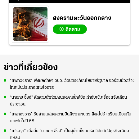
สงครามตะวันออกกลาง
ติดตาม
ข่าวที่เกี่ยวข้อง
“แพทองธาร” ฟังผลศึกษา วปอ. อ้อนตรงกับนโยบายรัฐบาล ขอร่วมมือสร้าง
ไทยเป็นประเทศแห่งโอกาส
“นายกฯ อิ๊งค์” ติดตามน้ำท่วมหนองคายใกล้ชิด กำชับเข้มเรื่องแจ้งเตือน
ประชาชน
“แพทองธาร” รับสายแสดงความยินดีจากนายกฯ สิงคโปร์ เตรียมเยือนกัน
และกันในปี 68
“เศรษฐา” เชื่อมั่น “นายกฯ อิ๊งค์” เป็นผู้นำแข็งแกร่ง วิสัยทัศน์ธุรกิจเฉียบ
แหลม