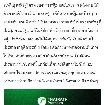
ระพันธุ์ สาลีรัฐวิภาค รองนายกรัฐมนตรีและรมว.พลังงาน ให้
สัมภาษณ์ถึงกรณี นายเศรษฐา ทวีสิน นายกรัฐมนตรี ระบุว่า
จะคุยกับ นายพีระพันธุ์ ให้หามาตรการลดค่าไฟ และนำเข้าสู่ที่
ประชุมคณะรัฐมนตรีในสัปดาห์หน้าว่า ตอนนี้เราก็ดำเนินการ
อยู่แล้ว ซึ่งที่ผ่านมาตนไม่ได้อยู่หลายวัน บังเอิญเดินทางไป
ประเทศซาอุดีอาระเบีย โดยมีปลัดกระทรวงพลังงานเดินทาง
ไปด้วย เพื่อที่จะเจรจาเกี่ยวกับเรื่องพลังงาน จึงไม่มีคน
ประสานงานกับทางนี้ แต่ก่อนที่ตนจะเดินทางไปก็ได้มอบ
นโยบายไว้หมดแล้ว โดยวันพรุ่งนี้ตนจะพูดคุยกับทางคณะ
กรรมการกำกับกิจการพลังงาน (กกพ.) ถึงรายละเอียดต่างๆ