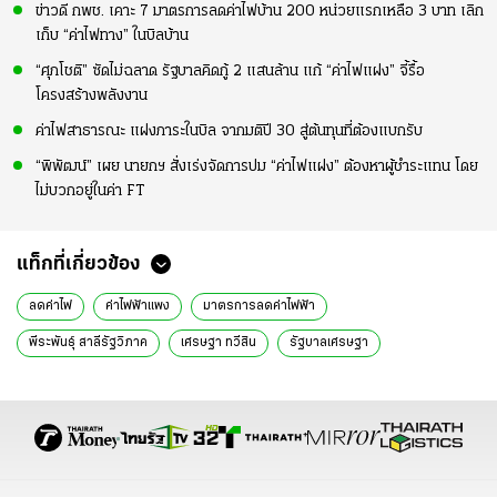
ข่าวดี กพช. เคาะ 7 มาตรการลดค่าไฟบ้าน 200 หน่วยแรกเหลือ 3 บาท เลิก
เก็บ “ค่าไฟทาง” ในบิลบ้าน
“ศุภโชติ” ซัดไม่ฉลาด รัฐบาลคิดกู้ 2 แสนล้าน แก้ “ค่าไฟแฝง” จี้รื้อ
โครงสร้างพลังงาน
ค่าไฟสาธารณะ แฝงภาระในบิล จากมติปี 30 สู่ต้นทุนที่ต้องแบกรับ
“พิพัฒน์” เผย นายกฯ สั่งเร่งจัดการปม “ค่าไฟแฝง” ต้องหาผู้ชำระแทน โดย
ไม่บวกอยู่ในค่า FT
แท็กที่เกี่ยวข้อง
ลดค่าไฟ
ค่าไฟฟ้าแพง
มาตรการลดค่าไฟฟ้า
พีระพันธุ์ สาลีรัฐวิภาค
เศรษฐา ทวีสิน
รัฐบาลเศรษฐา
ลดค่าพลังงาน
กระทรวงพลังงาน
ประชุม ครม
ประชุมคณะรัฐมนตรี
ข่าวการเมืองวันนี้
ข่าวการเมือง ไทยรัฐ
เรื่องเด่น
ข่าวด่วน
ข่าววันนี้
ข่าวการเมือง