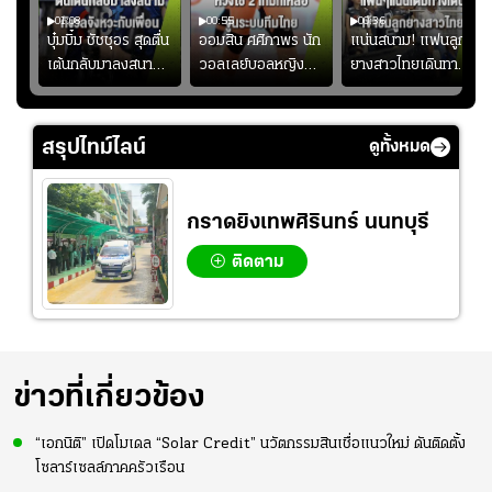
01:08
00:55
00:36
ก
บุ๋มบิ๋ม ชัชชุอร สุดตื่น
ออมสิน ศศิภาพร นัก
แน่นสนาม! แฟนลูก
เต้นกลับมาลงสนาม
วอลเลย์บอลหญิงทีม
ยางสาวไทยเดินทาง
ุ๋ม
ให้ทีมชาติ แอบกังวล
ชาติไทย หวังใช้ 2
เข้ามาเชียร์สาวไทย
ัง
จังหวะไม่เข้ากับเพื่อน
เกมที่เหลือ ปรับจู
อย่างคึกคัก เพื่อให้
ย
นระบบทีมก่อนลุยชิง
กำลังใจ ก่อนที่สาว
สรุปไทม์ไลน์
ดูทั้งหมด
แชมป์เอเชีย
ไทยจะคว้าชัย
กราดยิงเทพศิรินทร์ นนทบุรี
ติดตาม
ข่าวที่เกี่ยวข้อง
“เอกนิติ” เปิดโมเดล “Solar Credit” นวัตกรรมสินเชื่อแนวใหม่ ดันติดตั้ง
โซลาร์เซลล์ภาคครัวเรือน