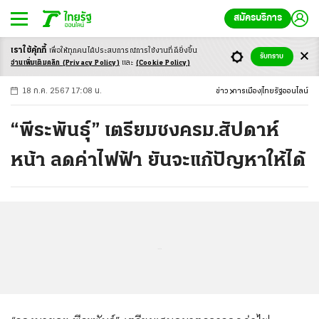
สมัครบริการ
เราใช้คุ้กกี้
เพื่อให้ทุกคนได้ประสบ
การณ์การใช้งานที่ดียิ่งขึ้น
+
ก
ก
-ก
รับทราบ
อ่านเพิ่มเติมคลิก
(Privacy Policy)
และ
(Cookie Policy)
18 ก.ค. 2567 17:08 น.
ข่าว
การเมือง
ไทยรัฐออนไลน์
“พีระพันธ์ุ” เตรียมชงครม.สัปดาห์
หน้า ลดค่าไฟฟ้า ยันจะแก้ปัญหาให้ได้
...