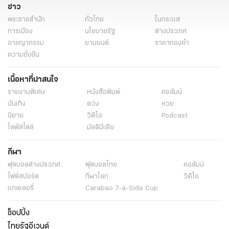
ข่าว
พระราชสำนัก
ทั่วไทย
ในกระแส
การเมือง
นโยบายรัฐ
ต่างประเทศ
อาชญากรรม
ยานยนต์
ราคาทองคำ
ความยั่งยืน
เนื้อหาที่น่าสนใจ
รายงานพิเศษ
หนังสือพิมพ์
คอลัมน์
บันเทิง
ดวง
หวย
นิยาย
วิดีโอ
Podcast
ไลฟ์สไตล์
มัลติมีเดีย
กีฬา
ฟุตบอลต่่างประเทศ
ฟุตบอลไทย
คอลัมน์
ไฟต์สปอร์ต
กีฬาโลก
วิดีโอ
แกลเลอรี่
Carabao 7-a-Side Cup
ช็อปปิ้ง
ไทยรัฐอีเวนต์