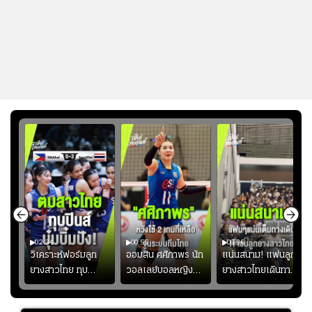
02:34
00:55
00:36
ขิน
วิเคราะห์ฟอร์มลูก
ออมสิน ศศิภาพร นัก
แน่นสนาม! แฟนลูก
วัน
ยางสาวไทย ทุบ
วอลเลย์บอลหญิงทีม
ยางสาวไทยเดินทาง
!
ฟิลิปปินส์ 3-0! "บุ๋ม
ชาติไทย หวังใช้ 2
เข้ามาเชียร์สาวไทย
บิ๋ม" คืนสนามสุดปัง
เกมที่เหลือ ปรับจู
อย่างคึกคัก เพื่อให้