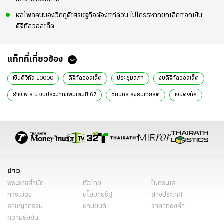
ผลโพลคนมองวิกฤติเศรษฐกิจต้องแก้ด่วน ไม่โกรธหากยกเลิกแจกเงิน
ดิจิทัลวอลเล็ต
แท็กที่เกี่ยวข้อง
เงินดิจิทัล 10000
ดิจิทัลวอลเล็ต
ประชุมสภา
งบดิจิทัลวอลเล็ต
ร่าง พ.ร.บ.งบประมาณเพิ่มเติมปี 67
ชนินทร์ รุ่งธนเกียรติ
เงินดิจิทัล
พรรคเพื่อไทย
เงินดิจิตอล
ดิจิทัลวอลเล็ตล่าสุด
ข่าวการเมือง
ข่าวการเมืองวันนี้
ข่าวการเมือง ไทยรัฐ
ข่าวด่วน
ข่าววันนี้
เรื่องเด่น
โครงการเงินดิจิทัล 10000 บาท
ข่าว
พระราชสำนัก
ทั่วไทย
ในกระแส
การเมือง
นโยบายรัฐ
ต่างประเทศ
อาชญากรรม
ยานยนต์
ราคาทองคำ
ความยั่งยืน