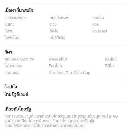
เนื้อหาที่น่าสนใจ
รายงานพิเศษ
หนังสือพิมพ์
คอลัมน์
บันเทิง
ดวง
หวย
นิยาย
วิดีโอ
Podcast
ไลฟ์สไตล์
มัลติมีเดีย
กีฬา
ฟุตบอลต่่างประเทศ
ฟุตบอลไทย
คอลัมน์
ไฟต์สปอร์ต
กีฬาโลก
วิดีโอ
แกลเลอรี่
Carabao 7-a-Side Cup
ช็อปปิ้ง
ไทยรัฐอีเวนต์
เกี่ยวกับไทยรัฐ
กิจกรรม
ร่วมงานกับเรา
เกี่ยวกับไทยรัฐ
มูลนิธิไทยรัฐ
ศูนย์ข้อมูลไทยรัฐ
FAQ
ศูนย์ช่วยเหลือ
นโยบายคุ้มครองข้อมูลส่วนบุคคลไทยรัฐกรุ๊ป
เงื่อนไขข้อตกลงการใช้บริการ
ติดต่อเรา
ติดต่อโฆษณา