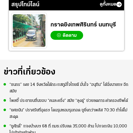
#วอลเลย์บอลชาย
นระบบทีมก่อนลุยชิง
กำลังใจ ก่อนที่สาว
สรุปไทม์ไลน์
ดูทั้งหมด
ทีมชาติไทย
แชมป์เอเชีย
ไทยจะคว้าชัย
กราดยิงเทพศิรินทร์ นนทบุรี
ติดตาม
ข่าวที่เกี่ยวข้อง
“ธนกร” เผย 14 จังหวัดใต้กระแสภูมิใจไทยดี มั่นใจ “อนุทิน” ได้นั่งนายกฯ อีก
สมัย
โพลชี้ ประชาชนชื่นชอบ “คนละครึ่ง” สมัย “ลุงตู่” ช่วยลดภาระค่าครองชีพได้
“ยศชนัน” ปราศรัยที่อุดรฯ โดนรุมหอมรุมกอด ชูยิ่งกว่าพลัส 70:30 ทำได้ไม่
สะดุด
“ชูศักดิ์” แจงนำงบฯ 68 ที่ กมธ.ปรับลด 35,000 ล้าน ไปแจกเงิน 10,000
ไม่เข้าข่ายข้อห้าม