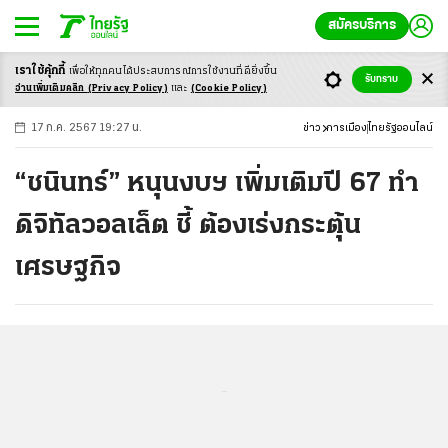
สมัครบริการ
เราใช้คุ้กกี้
เพื่อให้ทุกคนได้ประสบ
การณ์การใช้งานที่ดียิ่งขึ้น
+
ก
ก
-ก
รับทราบ
อ่านเพิ่มเติมคลิก
(Privacy Policy)
และ
(Cookie Policy)
17 ก.ค. 2567 19:27 น.
ข่าว
การเมือง
ไทยรัฐออนไลน์
“ชนินทร์” หนุนงบฯ เพิ่มเติมปี 67 ทำ
ดิจิทัลวอลเล็ต ชี้ ต้องเร่งกระตุ้น
เศรษฐกิจ
...