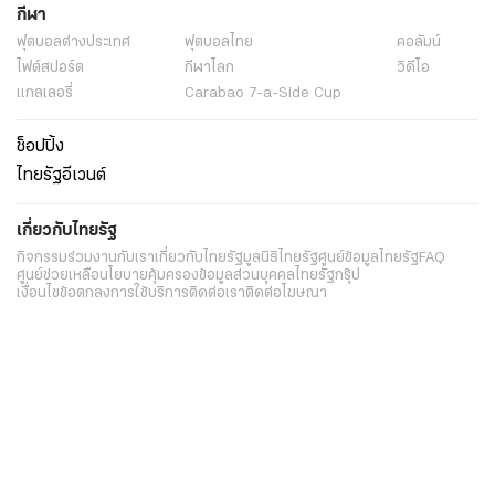
กีฬา
ฟุตบอลต่่างประเทศ
ฟุตบอลไทย
คอลัมน์
ไฟต์สปอร์ต
กีฬาโลก
วิดีโอ
แกลเลอรี่
Carabao 7-a-Side Cup
ช็อปปิ้ง
ไทยรัฐอีเวนต์
เกี่ยวกับไทยรัฐ
กิจกรรม
ร่วมงานกับเรา
เกี่ยวกับไทยรัฐ
มูลนิธิไทยรัฐ
ศูนย์ข้อมูลไทยรัฐ
FAQ
ศูนย์ช่วยเหลือ
นโยบายคุ้มครองข้อมูลส่วนบุคคลไทยรัฐกรุ๊ป
เงื่อนไขข้อตกลงการใช้บริการ
ติดต่อเรา
ติดต่อโฆษณา
ติดตามเราได้ที่
Application
My THAIRATH