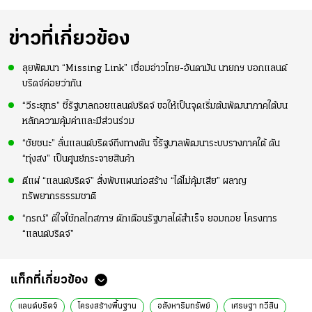
ย
ร่างกายให้พร้อมที่สุด
ปอร์"
ใจหาย น้อยกว่านัดที่
ที่
แล้วเจอมาเลเซียตั้ง
อย่างเห็นได้ชัด
ข่าวที่เกี่ยวข้อง
ลุยพัฒนา “Missing Link” เชื่อมอ่าวไทย-อันดามัน นายกฯ บอกแลนด์
บริดจ์ค่อยว่ากัน
“วีระยุทธ” ชี้รัฐบาลถอยแลนด์บริดจ์ ขอให้เป็นจุดเริ่มต้นพัฒนาภาคใต้บน
หลักความคุ้มค่าและมีส่วนร่วม
“ชัยชนะ” ลั่นแลนด์บริดจ์ถึงทางตัน จี้รัฐบาลพัฒนาระบบรางภาคใต้ ดัน
“ทุ่งสง” เป็นศูนย์กระจายสินค้า
ตีแผ่ “แลนด์บริดจ์” สั่งพับแผนก่อสร้าง “ได้ไม่คุ้มเสีย” ผลาญ
ทรัพยากรธรรมชาติ
“กรณ์” ดีใจใช้กลไกสภาฯ ตักเตือนรัฐบาลได้สำเร็จ ยอมถอย โครงการ
“แลนด์บริดจ์”
แท็กที่เกี่ยวข้อง
แลนด์บริดจ์
โครงสร้างพื้นฐาน
อสังหาริมทรัพย์
เศรษฐา ทวีสิน