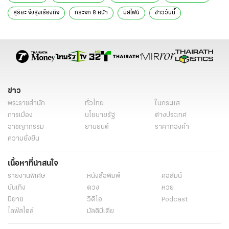
สุริยะ จึงรุ่งเรืองกิจ
กระจก 8 หน้า
มิสไฟน์
ข่าววันนี้
ข่าว
พระราชสำนัก
ทั่วไทย
ในกระแส
การเมือง
นโยบายรัฐ
ต่างประเทศ
อาชญากรรม
ยานยนต์
ราคาทองคำ
ความยั่งยืน
เนื้อหาที่น่าสนใจ
รายงานพิเศษ
หนังสือพิมพ์
คอลัมน์
บันเทิง
ดวง
หวย
นิยาย
วิดีโอ
Podcast
ไลฟ์สไตล์
มัลติมีเดีย