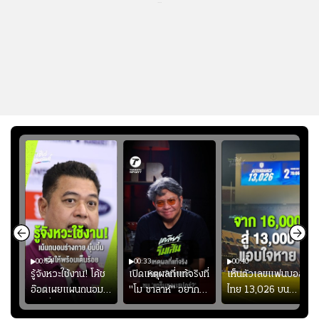
...
00:54
00:33
00:40
ร
รู้จังหวะใช้งาน! โค้ช
เปิดเหตุผลที่แท้จริงที่
เห็นตัวเลขแฟนบอล
อ๊อตเผยแผนถนอม
"โม ซาลาห์" อยาก
ไทย 13,026 บน
ึ้น
“บุ๋มบิ๋ม” เพื่อรักษา
ย้ายซบ "แทร็บซอนส
สกอร์บอร์ดแล้วแอบ