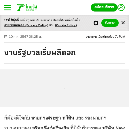
สมัครบริการ
เราใช้คุ้กกี้
เพื่อให้ทุกคนได้ประสบ
การณ์การใช้งานที่ดียิ่งขึ้น
+
ก
ก
-ก
รับทราบ
อ่านเพิ่มเติมคลิก
(Privacy Policy)
และ
(Cookie Policy)
10 ก.ค. 2567 06:25 น.
ข่าว
การเมือง
ไทยรัฐฉบับพิมพ์
งานรัฐบาลเริ่มผลิดอก
...
ก็ต้องดีใจกับ
นายกฯเศรษฐา ทวีสิน
และ รองนายกฯ–
รมว.คมนาคม
สุริยะ จึงรุ่งเรืองกิจ
ที่มีผู้บริหารของ
บริษัท New