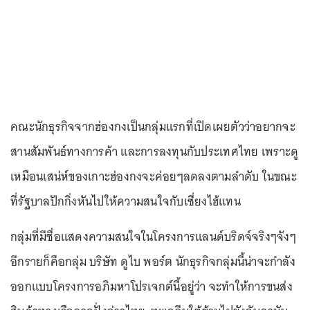
คณะนักธุรกิจจากฮ่องกงเป็นกลุ่มแรกที่เปิดเผยตัวว่าอยากจะ
สานสัมพันธ์ทางการค้า และการลงทุนกับประเทศไทย เพราะดู
เหมือนเสน่ห์ของเกาะฮ่องกงจะค่อยๆลดลงตามลำดับ ในขณะ
ที่รัฐบาลปักกิ่งหันไปให้ความสนใจกับเซี่ยงไฮ้แทน
กลุ่มที่มีชื่อแสดงความสนใจในโครงการแลนด์บริดจ์จริงๆจังๆ
อีกรายก็คือกลุ่ม บริษัท ดูไบ พอร์ต นักธุรกิจกลุ่มนี้น่าจะกำลัง
ออกแบบโครงการอภิมหาโปรเจกต์นี้อยู่ว่า จะทำให้การขนส่ง