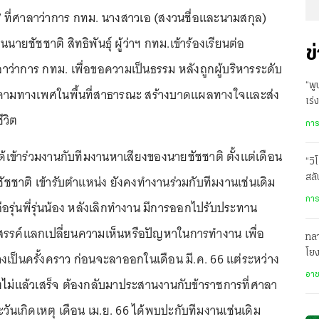
2567 ที่ศาลาว่าการ กทม. นางสาวเอ (สงวนชื่อและนามสกุล)
นนายชัชชาติ สิทธิพันธุ์ ผู้ว่าฯ กทม.เข้าร้องเรียนต่อ
ข
ว่าการ กทม. เพื่อขอความเป็นธรรม หลังถูกผู้บริหารระดับ
“พู
ุกคามทางเพศในพื้นที่สาธารณะ สร้างบาดแผลทางใจและส่ง
เร
ีวิต
สงส
การ
ด้เข้าร่วมงานกับทีมงานหาเสียงของนายชัชชาติ ตั้งแต่เดือน
“วิ
ชัชชาติ เข้ารับตำแหน่ง ยังคงทำงานร่วมกับทีมงานเช่นเดิม
สลั
การ
อรุ่นพี่รุ่นน้อง หลังเลิกทำงาน มีการออกไปรับประทาน
สรรค์แลกเปลี่ยนความเห็นหรือปัญหาในการทำงาน เพื่อ
ทล
โยง
เป็นครั้งคราว ก่อนจะลาออกในเดือน มี.ค. 66 แต่ระหว่าง
บา
อา
่ยังไม่แล้วเสร็จ ต้องกลับมาประสานงานกับข้าราชการที่ศาลา
วันเกิดเหตุ เดือน เม.ย. 66 ได้พบปะกับทีมงานเช่นเดิม