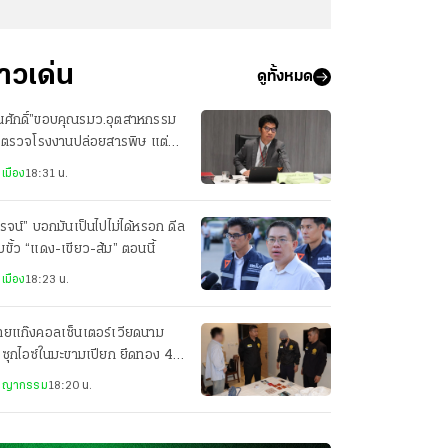
่าวเด่น
ดูทั้งหมด
นศักดิ์”ขอบคุณรมว.อุตสาหกรรม
่งตรวจโรงงานปล่อยสารพิษ แต่
ัยทำไมแค่สั่งปรับปรุง
เมือง
18:31 น.
โรจน์” บอกมันเป็นไปไม่ได้หรอก ดีล
บขั้ว “แดง-เขียว-ส้ม” ตอนนี้
เมือง
18:23 น.
ายแก๊งคอลเซ็นเตอร์เวียดนาม
ซุกไอซ์ในมะขามเปียก ยึดทอง 40
ท ไอโฟนอีกเพียบ
ชญากรรม
18:20 น.