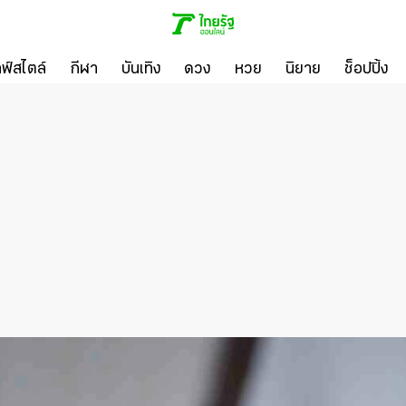
ลฟ์สไตล์
กีฬา
บันเทิง
ดวง
หวย
นิยาย
ช็อปปิ้ง