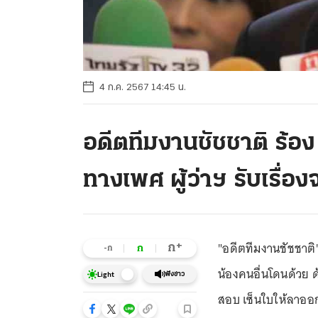
4 ก.ค. 2567 14:45 น.
อดีตทีมงานชัชชาติ ร้อ
ทางเพศ ผู้ว่าฯ รับเรื่อง
"อดีตทีมงานชัชชาติ"
+
ก
ก
-ก
น้องคนอื่นโดนด้วย ด้
ฟังข่าว
Light
สอบ เซ็นใบให้ลาออ