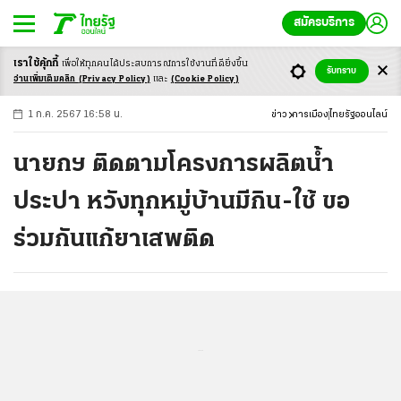
สมัครบริการ
เราใช้คุ้กกี้
เพื่อให้ทุกคนได้ประสบ
การณ์การใช้งานที่ดียิ่งขึ้น
+
ก
ก
-ก
รับทราบ
อ่านเพิ่มเติมคลิก
(Privacy Policy)
และ
(Cookie Policy)
1 ก.ค. 2567 16:58 น.
ข่าว
การเมือง
ไทยรัฐออนไลน์
นายกฯ ติดตามโครงการผลิตน้ำ
ประปา หวังทุกหมู่บ้านมีกิน-ใช้ ขอ
ร่วมกันแก้ยาเสพติด
...