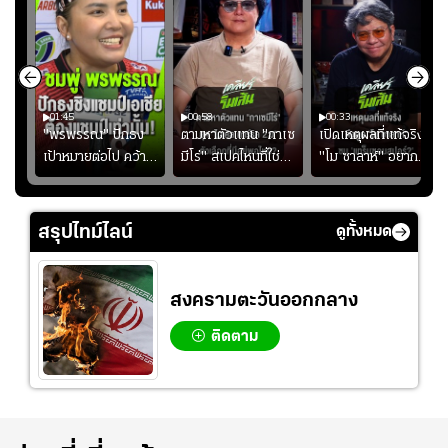
01:45
00:58
00:33
มรับ
"พรพรรณ" ปักธง
ตามหาตัวแทน "กาเซ
เปิดเหตุผลที่แท้จริงที่
ุก
เป้าหมายต่อไป คว้า
มีโร่" สเปคไหนที่ใช่
"โม ซาลาห์" อยาก
แชมป์ชิงแชมป์
สำหรับแมนยูยุค
ย้ายซบ "แทร็บซอนส
ญ
เอเชีย เพื่อตั๋ว
"คาร์ริค 2.0"?
ปอร์"
โอลิมปิก
สรุปไทม์ไลน์
ดูทั้งหมด
สงครามตะวันออกกลาง
ติดตาม