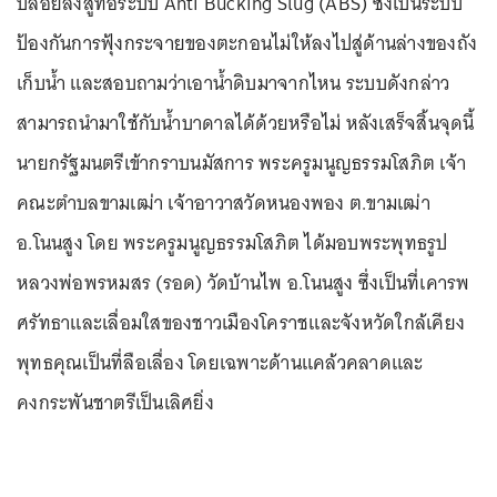
ปล่อยลงสู่ท่อระบบ Anti Bucking Slug (ABS) ซึ่งเป็นระบบ
ป้องกันการฟุ้งกระจายของตะกอนไม่ให้ลงไปสู่ด้านล่างของถัง
เก็บน้ำ และสอบถามว่าเอาน้ำดิบมาจากไหน ระบบดังกล่าว
สามารถนำมาใช้กับน้ำบาดาลได้ด้วยหรือไม่ หลังเสร็จสิ้นจุดนี้
นายกรัฐมนตรีเข้ากราบนมัสการ พระครูมนูญธรรมโสภิต เจ้า
คณะตำบลขามเฒ่า เจ้าอาวาสวัดหนองพอง ต.ขามเฒ่า
อ.โนนสูง โดย พระครูมนูญธรรมโสภิต ได้มอบพระพุทธรูป
หลวงพ่อพรหมสร (รอด) วัดบ้านไพ อ.โนนสูง ซึ่งเป็นที่เคารพ
ศรัทธาและเลื่อมใสของชาวเมืองโคราชและจังหวัดใกล้เคียง
พุทธคุณเป็นที่ลือเลื่อง โดยเฉพาะด้านแคล้วคลาดและ
คงกระพันชาตรีเป็นเลิศยิ่ง