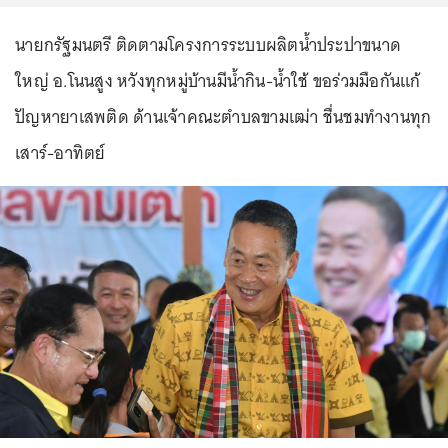
นายกรัฐมนตรี ติดตามโครงการระบบผลิตน้ำประปาขนาด
ใหญ่ อ.โนนสูง หวังทุกหมู่บ้านมีน้ำกิน-น้ำใช้ ขอร่วมมือกันแก้
ปัญหายาเสพติด ด้านเจ้าคณะตำบลขามเฒ่า ชื่นชมทำงานทุก
เสาร์-อาทิตย์