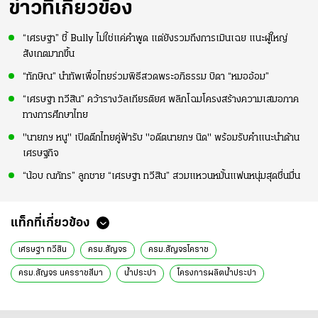
ข่าวที่เกี่ยวข้อง
“เศรษฐา” ชี้ Bully ไม่ใช่แค่คำพูด แต่ยังรวมถึงการเมินเฉย แนะผู้ใหญ่
สังเกตมากขึ้น
“ทักษิณ” นำทัพเพื่อไทยร่วมพิธีสวดพระอภิธรรม บิดา “หมออ้อม”
“เศรษฐา ทวีสิน” คว้ารางวัลเกียรติยศ พลิกโฉมโครงสร้างความเสมอภาค
ทางการศึกษาไทย
"นายกฯ หนู" เปิดตึกไทยคู่ฟ้ารับ "อดีตนายกฯ นิด" พร้อมรับคำแนะนำด้าน
เศรษฐกิจ
“น้อบ ณภัทร” ลูกชาย “เศรษฐา ทวีสิน” สวมแหวนหมั้นแฟนหนุ่มสุดชื่นมื่น
แท็กที่เกี่ยวข้อง
เศรษฐา ทวีสิน
ครม.สัญจร
ครม.สัญจรโคราช
ครม.สัญจร นครราชสีมา
น้ําประปา
โครงการผลิตน้ำประปา
น้ําประปาหมู่บ้าน
นครราชสีมา
รัฐบาลเศรษฐา
ข่าวการเมืองวันนี้