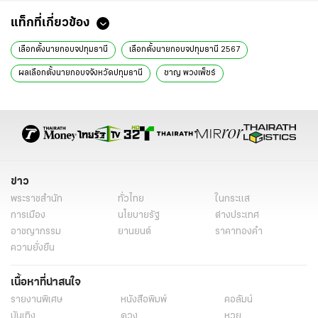
แท็กที่เกี่ยวข้อง
เลือกตั้งนายกอบจปทุมธานี
เลือกตั้งนายกอบจปทุมธานี 2567
ผลเลือกตั้งนายกอบจจังหวัดปทุมธานี
ชาญ พวงเพ็ชร์
คํารณวิทย์ ธูปกระจ่าง
นายก อบจ ปทุมธานี
กกต.ปทุมธานี
ผลเลือกตั้งนายกอบจปทุมธานีล่าสุด
ข่าวการเมืองวันนี้
ข่าวการเมือง ไทยรัฐ
ข่าวด่วน
ข่าววันนี้
ข่าวการเมือง
ข่าว
พระราชสำนัก
ทั่วไทย
ในกระแส
การเมือง
นโยบายรัฐ
ต่างประเทศ
อาชญากรรม
ยานยนต์
ราคาทองคำ
ความยั่งยืน
เนื้อหาที่น่าสนใจ
รายงานพิเศษ
หนังสือพิมพ์
คอลัมน์
บันเทิง
ดวง
หวย