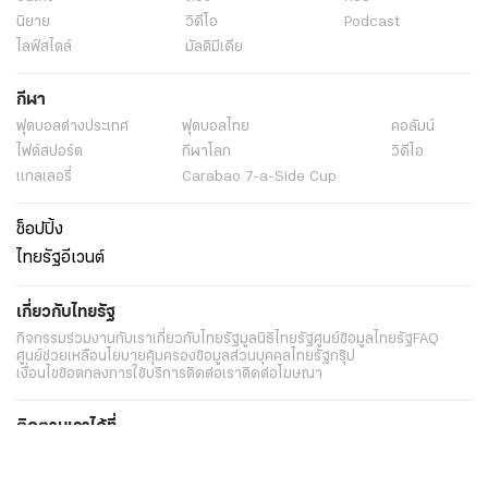
นิยาย
วิดีโอ
Podcast
ไลฟ์สไตล์
มัลติมีเดีย
กีฬา
ฟุตบอลต่่างประเทศ
ฟุตบอลไทย
คอลัมน์
ไฟต์สปอร์ต
กีฬาโลก
วิดีโอ
แกลเลอรี่
Carabao 7-a-Side Cup
ช็อปปิ้ง
ไทยรัฐอีเวนต์
เกี่ยวกับไทยรัฐ
กิจกรรม
ร่วมงานกับเรา
เกี่ยวกับไทยรัฐ
มูลนิธิไทยรัฐ
ศูนย์ข้อมูลไทยรัฐ
FAQ
ศูนย์ช่วยเหลือ
นโยบายคุ้มครองข้อมูลส่วนบุคคลไทยรัฐกรุ๊ป
เงื่อนไขข้อตกลงการใช้บริการ
ติดต่อเรา
ติดต่อโฆษณา
ติดตามเราได้ที่