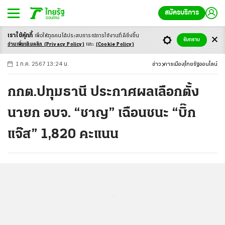
สมัครบริการ
เราใช้คุ้กกี้
เพื่อให้ทุกคนได้ประสบ
การณ์การใช้งานที่ดียิ่งขึ้น
+
ก
ก
-ก
รับทราบ
อ่านเพิ่มเติมคลิก
(Privacy Policy)
และ
(Cookie Policy)
1 ก.ค. 2567 13:24 น.
ข่าว
การเมือง
ไทยรัฐออนไลน์
กกต.ปทุมธานี ประกาศผลเลือกตั้ง
นายก อบจ. “ชาญ” เฉือนชนะ “บิ๊ก
แจ๊ส” 1,820 คะแนน
...