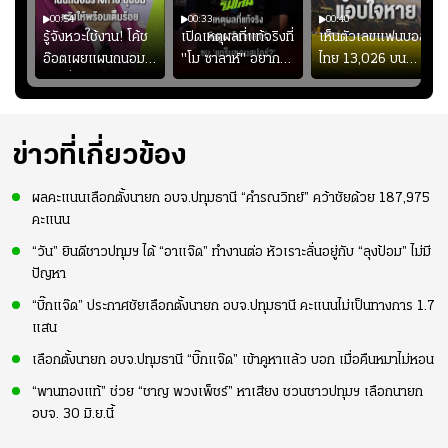
00:54
00:33
00:40
ร
รู้จังหวะใช้งาน! โค้ช
เปิดเหตุผลที่แท้จริงที่
เห็นตัวเลขแฟนบอล
อ๊อตเผยแผนถนอม
"โม ซาลาห์" อยาก
ไทย 13,026 บน
ึ้น
“บุ๋มบิ๋ม” เพื่อรักษา
ย้ายซบ "แทร็บซอนส
สกอร์บอร์ดแล้วแอบ
ย
ร่างกายให้พร้อมที่สุด
ปอร์"
ใจหาย น้อยกว่านัดที่
ที่
แล้วเจอมาเลเซียตั้ง
อย่างเห็นได้ชัด
ข่าวที่เกี่ยวข้อง
ผลคะแนนเลือกตั้งนายก อบจ.ปทุมธานี “คำรณวิทย์” คว้าชัยด้วย 187,975
คะแนน
“วัน” ยินดีชาวปทุมฯ ได้ “อาแจ๊ด” ทำงานต่อ หัวเราะลั่นอยู่กับ “ลุงป้อม” ไม่มี
ปัญหา
“บิ๊กแจ๊ด” ประกาศชัยเลือกตั้งนายก อบจ.ปทุมธานี คะแนนไม่เป็นทางการ 1.7
แสน
เลือกตั้งนายก อบจ.ปทุมธานี “บิ๊กแจ๊ด” เข้าคูหาแล้ว บอก เมื่อคืนหมาไม่หอน
“พานทองแท้” ช่วย “ชาญ พวงเพ็ชร์” หาเสียง ชวนชาวปทุมฯ เลือกนายก
อบจ. 30 มิ.ย.นี้