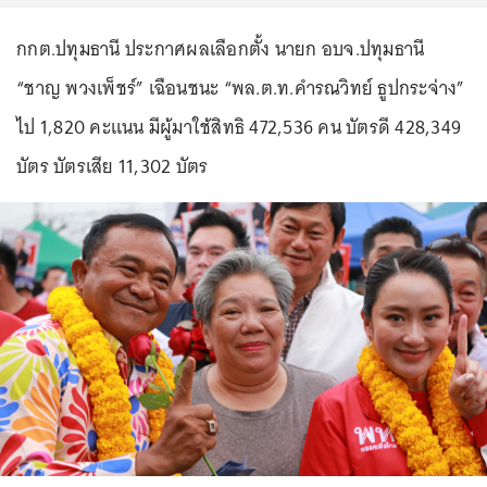
กกต.ปทุมธานี ประกาศผลเลือกตั้ง นายก อบจ.ปทุมธานี
“ชาญ พวงเพ็ชร์” เฉือนชนะ “พล.ต.ท.คำรณวิทย์ ธูปกระจ่าง”
ไป 1,820 คะแนน มีผู้มาใช้สิทธิ 472,536 คน บัตรดี 428,349
บัตร บัตรเสีย 11,302 บัตร