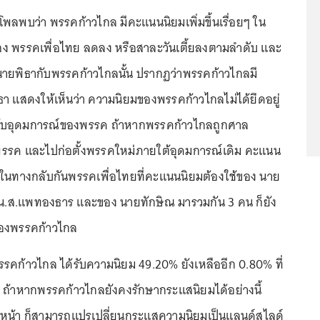
พลพบว่า พรรคก้าวไกล มีคะแนนนิยมเพิ่มขึ้นเรื่อยๆ ใน
ง พรรคเพื่อไทย ลดลง หรือสาละวันเตี้ยลงตามลำดับ และ
ายพิธากับพรรคก้าวไกลนั้น ปรากฏว่าพรรคก้าวไกลมี
า แสดงให้เห็นว่า ความนิยมของพรรคก้าวไกลไม่ได้ยึดอยู่
ดกับอุดมการณ์ของพรรค ถ้าหากพรรคก้าวไกลถูกศาล
บพรรค และไปก่อตั้งพรรคใหม่ภายใต้อุดมการณ์เดิม คะแนน
่งในทางกลับกันพรรคเพื่อไทยที่คะแนนนิยมต้องใช้ของ นาย
น.ส.แพทองธาร และของ นายทักษิณ มารวมกัน 3 คน ก็ยัง
องพรรคก้าวไกล
รรคก้าวไกล ได้รับความนิยม 49.20% ยังเหลืออีก 0.80% ที่
ง ถ้าหากพรรคก้าวไกลยังคงรักษากระแสนิยมได้อย่างนี้
รั้งหน้า ก็สามารถแปรเปลี่ยนกระแสความนิยมเป็นแลนด์สไลด์