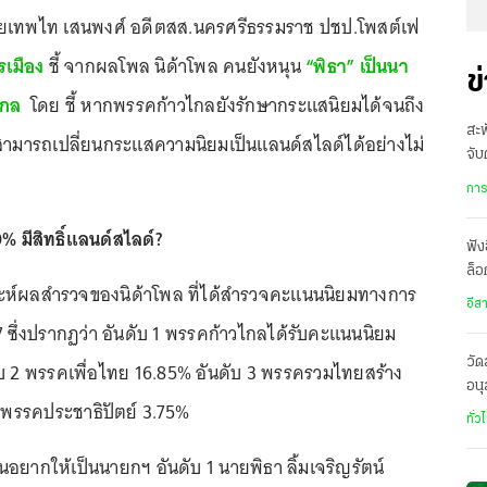
 นายเทพไท เสนพงศ์ อดีตสส.นครศรีธรรมราช ปชป.โพสต์เฟ
รเมือง
ชี้ จากผลโพล นิด้าโพล คนยังหนุน
“พิธา” เป็นนา
ข
ไกล
โดย ชี้ หากพรรคก้าวไกลยังรักษากระแสนิยมได้จนถึง
สะพ
จะสามารถเปลี่ยนกระแสความนิยมเป็นแลนด์สไลด์ได้อย่างไม่
จับ
หรื
การ
 มีสิทธิ์แลนด์สไลด์?
ฟัง
ล็อ
ห์ผลสำรวจของนิด้าโพล ที่ได้สำรวจคะแนนนิยมทางการ
อีก
อีส
7 ซึ่งปรากฏว่า อันดับ 1 พรรคก้าวไกลได้รับคะแนนนิยม
วั
ับ 2 พรรคเพื่อไทย 16.85% อันดับ 3 พรรครวมไทยสร้าง
อนุ
4 พรรคประชาธิปัตย์ 3.75%
มร
ทั่ว
อยากให้เป็นนายกฯ อันดับ 1 นายพิธา ลิ้มเจริญรัตน์