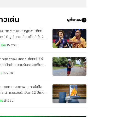
่าวเด่น
ดูทั้งหมด
ัด “เนวิน” คุย “บุญยิ่ง” เย็นนี้
ตา 10 งูเขียวเปลี่ยนเป็นสีน้ำเงิน
อไม่
เมือง
15:20 น.
อีกมุม "รอง ผกก." ยืนยันไม่ได้
กคอนักข่าว ยอมรับกอดเหวี่ยงจน
ฝ่ายล้ม
าน
15:20 น.
ดสระเกศฯ เผยภาพแรกหนังสือ
สรณ์ ครบรอบนักษัตร 12 ปีแห่ง
ณกาล "สมเด็จเกี่ยว"
ไทย
15:11 น.