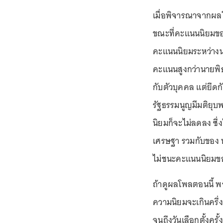
เมื่อพิจารณาจากผลโ
ขณะที่คะแนนนิยมขอ
คะแนนนิยมระหว่างน
คะแนนสูงกว่านายพิธ
กับตัวบุคคล แต่ยึ
รัฐธรรมนูญมีมติยุ
นิยมก็จะไม่ลดลง ซึ
เศรษฐา รวมกับของ 
ไม่ชนะคะแนนนิยมข
ถ้าดูผลโพลตอนนี้ พ
ความนิยมจะเกินครึ่
จนถึงวันเลือกตั้งค