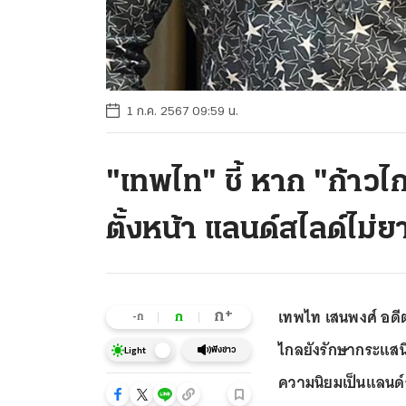
1 ก.ค. 2567 09:59 น.
"เทพไท" ชี้ หาก "ก้าว
ตั้งหน้า แลนด์สไลด์ไม่ย
เทพไท เสนพงศ์ อดี
+
ก
ก
-ก
ไกลยังรักษากระแสนิ
ฟังข่าว
Light
ความนิยมเป็นแลนด์ส