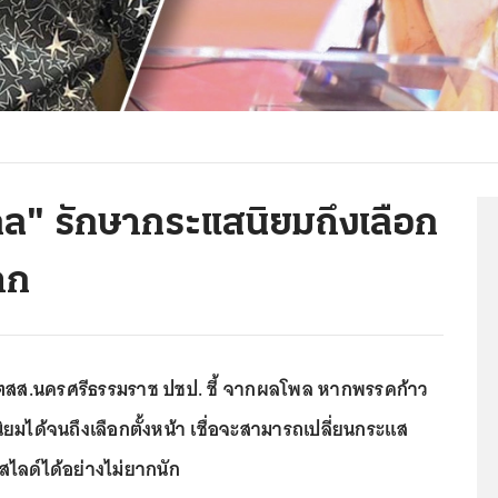
ไกล" รักษากระแสนิยมถึงเลือก
าก
ตสส.นครศรีธรรมราช ปชป. ชี้ จากผลโพล หากพรรคก้าว
ยมได้จนถึงเลือกตั้งหน้า เชื่อจะสามารถเปลี่ยนกระแส
ไลด์ได้อย่างไม่ยากนัก