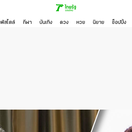
ลฟ์สไตล์
กีฬา
บันเทิง
ดวง
หวย
นิยาย
ช็อปปิ้ง