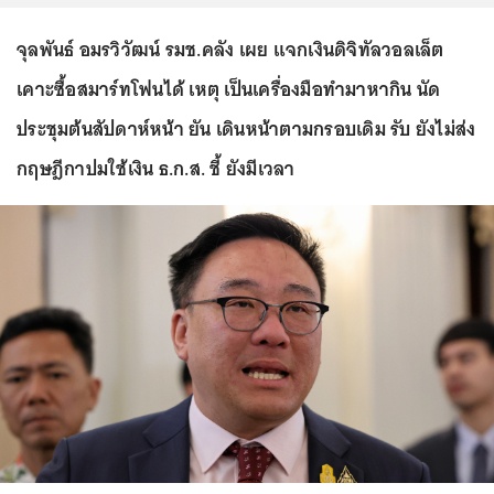
จุลพันธ์ อมรวิวัฒน์ รมช.คลัง เผย แจกเงินดิจิทัลวอลเล็ต
เคาะซื้อสมาร์ทโฟนได้ เหตุ เป็นเครื่องมือทำมาหากิน นัด
ประชุมต้นสัปดาห์หน้า ยัน เดินหน้าตามกรอบเดิม รับ ยังไม่ส่ง
กฤษฎีกาปมใช้เงิน ธ.ก.ส. ชี้ ยังมีเวลา