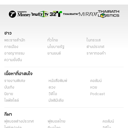
กฤษฎีกา
ธ.ก.ส.
ข่าววันนี้
เรื่องเด่น
ข่าวทั่วไป
ข่าว
พระราชสำนัก
ทั่วไทย
ในกระแส
การเมือง
นโยบายรัฐ
ต่างประเทศ
อาชญากรรม
ยานยนต์
ราคาทองคำ
ความยั่งยืน
เนื้อหาที่น่าสนใจ
รายงานพิเศษ
หนังสือพิมพ์
คอลัมน์
บันเทิง
ดวง
หวย
นิยาย
วิดีโอ
Podcast
ไลฟ์สไตล์
มัลติมีเดีย
กีฬา
ฟุตบอลต่่างประเทศ
ฟุตบอลไทย
คอลัมน์