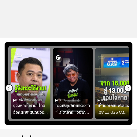
00:54
00:33
00:40
ร
รู้จังหวะใช้งาน! โค้ช
เปิดเหตุผลที่แท้จริงที่
เห็นตัวเลขแฟนบอล
อ๊อตเผยแผนถนอม
"โม ซาลาห์" อยาก
ไทย 13,026 บน
ึ้น
“บุ๋มบิ๋ม” เพื่อรักษา
ย้ายซบ "แทร็บซอนส
สกอร์บอร์ดแล้วแอบ
ย
ร่างกายให้พร้อมที่สุด
ปอร์"
ใจหาย น้อยกว่านัดที่
ที่
แล้วเจอมาเลเซียตั้ง