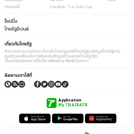
ไฟต์สปอร์ต
กีฬาโลก
วิดีโอ
แกลเลอรี่
Carabao 7-a-Side Cup
ช็อปปิ้ง
ไทยรัฐอีเวนต์
เกี่ยวกับไทยรัฐ
กิจกรรม
ร่วมงานกับเรา
เกี่ยวกับไทยรัฐ
มูลนิธิไทยรัฐ
ศูนย์ข้อมูลไทยรัฐ
FAQ
ศูนย์ช่วยเหลือ
นโยบายคุ้มครองข้อมูลส่วนบุคคลไทยรัฐกรุ๊ป
เงื่อนไขข้อตกลงการใช้บริการ
ติดต่อเรา
ติดต่อโฆษณา
ติดตามเราได้ที่
Application
My THAIRATH