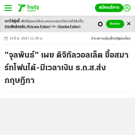
สมัครบริการ
เราใช้คุ้กกี้
เพื่อให้ทุกคนได้ประสบ
การณ์การใช้งานที่ดียิ่งขึ้น
+
ก
ก
-ก
รับทราบ
อ่านเพิ่มเติมคลิก
(Privacy Policy)
และ
(Cookie Policy)
14 มิ.ย. 2567 11:09 น.
ข่าว
การเมือง
ไทยรัฐออนไลน์
"จุลพันธ์" เผย ดิจิทัลวอลเล็ต ซื้อสมา
ร์ทโฟนได้-มีเวลาเงิน ธ.ก.ส.ส่ง
กฤษฎีกา
...