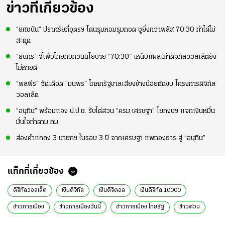
อย่างเห็นได้ชัด
ข่าวที่เกี่ยวข้อง
“ยศชนัน” ปราศรัยที่อุดรฯ โดนรุมหอมรุมกอด ชูยิ่งกว่าพลัส 70:30 ทำได้ไม่
สะดุด
“ธนกร” จี้เพื่อไทยทบทวนนโยบาย “70:30” เหน็บแผลเก่าดิจิทัลวอลเล็ตยัง
ไม่หายดี
“พลพีร์” ซัดเดือด “มนพร” โกหกรัฐบาลเสียงข้างน้อยตัดงบ โครงการดิจิทัล
วอลเล็ต
“อนุทิน” พร้อมแจง ป.ป.ช. รับไต่สวน “ครม.เศรษฐา” โยกงบฯ แจกเงินหมื่น
มั่นใจทำตาม กม.
ส่องคำแถลง 3 นายกฯ ในรอบ 3 ปี จากเศรษฐา แพทองธาร สู่ “อนุทิน”
แท็กที่เกี่ยวข้อง
ดิจิทัลวอลเล็ต
เงินดิจิทัล
เงินดิจิตอล
เงินดิจิทัล 10000
ข่าวการเมือง
ข่าวการเมืองวันนี้
ข่าวการเมือง ไทยรัฐ
ข่าวด่วน
จุลพันธ์ อมรวิวัฒน์
รมช.คลัง
สมาร์ทโฟน
เครื่องมือทำมาหากิน