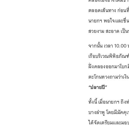
คลองโอ่งอ่างได้มีช
ตลอดเส้นทาง ก่อนที
นายกฯ พอใจและชื่นช
สวยงาม สะอาด เป็นร
จากนั้น เวลา 10.00 
เรือบริเวณพิพิธภั
ฝั่งคลองออกมาโบกมือ
ตะโกนทวงถามว่าเงินด
“ปลายปี”
ทั้งนี้ เมื่อนายกฯ ถ
บางลำพู โดยมีมัคคุเ
ได้จัดเตรียมและมอบ