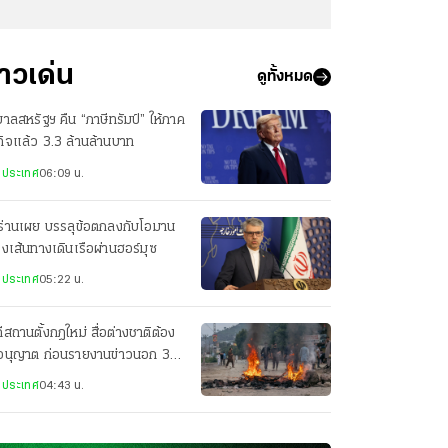
่าวเด่น
ดูทั้งหมด
บาลสหรัฐฯ คืน “ภาษีทรัมป์” ให้ภาค
กิจแล้ว 3.3 ล้านล้านบาท
งประเทศ
06:09 น.
ร่านเผย บรรลุข้อตกลงกับโอมาน
่องเส้นทางเดินเรือผ่านฮอร์มุซ
งประเทศ
05:22 น.
ีสถานตั้งกฎใหม่ สื่อต่างชาติต้อง
อนุญาต ก่อนรายงานข่าวนอก 3
องใหญ่
งประเทศ
04:43 น.