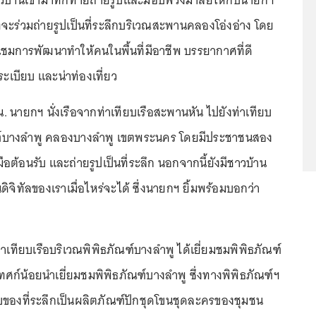
าวบ้านเข้ามาทักทายถ่ายรูปและมอบพวงมาลัยให้กับนายกฯ
่จะร่วมถ่ายรูปเป็นที่ระลึกบริเวณสะพานคลองโอ่งอ่าง โดย
มการพัฒนาทำให้คนในพื้นที่มีอาชีพ บรรยากาศที่ดี
ะเบียบ และน่าท่องเที่ยว
น. นายกฯ นั่งเรือจากท่าเทียบเรือสะพานหัน ไปยังท่าเทียบ
ณฑ์บางลำพู คลองบางลำพู เขตพระนคร โดยมีประชาชนสอง
ต้อนรับ และถ่ายรูปเป็นที่ระลึก นอกจากนี้ยังมีชาวบ้าน
ิจิทัลของเราเมื่อไหร่จะได้ ซึ่งนายกฯ ยิ้มพร้อมบอกว่า
ึงท่าเทียบเรือบริเวณพิพิธภัณฑ์บางลำพู ได้เยี่ยมชมพิพิธภัณฑ์
ทศก์น้อยนำเยี่ยมชมพิพิธภัณฑ์บางลำพู ซึ่งทางพิพิธภัณฑ์ฯ
ของที่ระลึกเป็นผลิตภัณฑ์ปักชุดโขนชุดละครของชุมชน