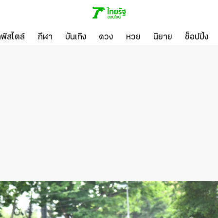
ลฟ์สไตล์
กีฬา
บันเทิง
ดวง
หวย
นิยาย
ช็อปปิ้ง