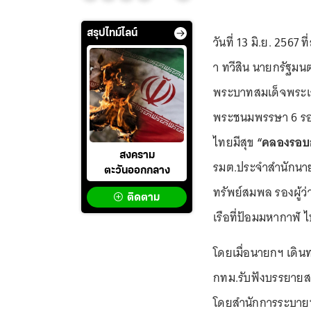
สรุปไทม์ไลน์
วันที่ 13 มิ.ย. 2
า ทวีสิน นายกรัฐมน
พระบาทสมเด็จพระเจ้
พระชนมพรรษา 6 รอ
ไทยมีสุข
“คลองรอบก
สงคราม
รมต.ประจำสำนักนายกร
ตะวันออกกลาง
ทรัพย์สมพล รองผู้ว
ติดตาม
เรือที่ป้อมมหากาฬ ไ
โดยเมื่อนายกฯ เดิ
กทม.รับฟังบรรยายส
โดยสำนักการระบายน้