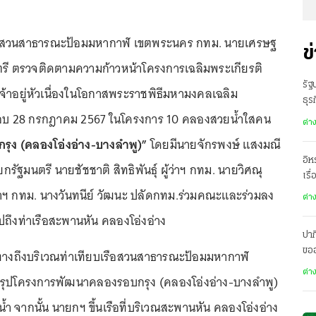
567 ที่สวนสาธารณะป้อมมหากาฬ เขตพระนคร กทม. นายเศรษฐ
ข
ตรี ตรวจติดตามความก้าวหน้าโครงการเฉลิมพระเกียรติ
รัฐ
าอยู่หัวเนื่องในโอกาสพระราชพิธีมหามงคลเฉลิม
ธุร
บ 28 กรกฎาคม 2567 ในโครงการ 10 คลองสวยน้ำใสคน
ต่า
รุง (คลองโอ่งอ่าง-บางลำพู)”
โดยมีนายจักรพงษ์ แสงมณี
อิห
ัฐมนตรี นายชัชชาติ สิทธิพันธุ์ ผู้ว่าฯ กทม. นายวิศณุ
เรื
่าฯ กทม. นางวันทนีย์ วัฒนะ ปลัดกทม.ร่วมคณะและร่วมลง
ต่า
ปถึงท่าเรือสะพานหัน คลองโอ่งอ่าง
ปาก
ขอ
นทางถึงบริเวณท่าเทียบเรือสวนสาธารณะป้อมมหากาฬ
เมื
ต่า
รุปโครงการพัฒนาคลองรอบกรุง (คลองโอ่งอ่าง-บางลำพู)
ำ จากนั้น นายกฯ ขึ้นเรือที่บริเวณสะพานหัน คลองโอ่งอ่าง