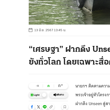
13 มิ.ย. 2567 13:45 น.
“เศรษฐา” ฝากดึง Unse
ยังทั่วโลก โดยเฉพาะสื่อ
นายกฯ ติดตามความก
+
ก
ก
-ก
พระเจ้าอยู่หัวโครง
ฟังข่าว
Light
ฝากดึง Unseen สู่