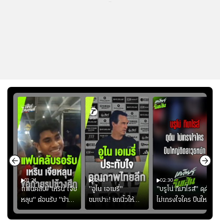
...
01:21
02:33
02:30
ไน
แฟนคลับ "เหริน เจีย
"อูไน เอเมรี่"
"บรูโน่ กิมาไรส์" ดุดัน
ง
หลุน" ต้อนรับ "ช้าง
ชมเปาะ! ยกนิ้วให้
ไม่เกรงใจใคร ปืนใหญ่
ัง
ศึก" กลับบ้าน
แท็กติกบีจี แฮปปี้
เสิรมอาวุธหนัก