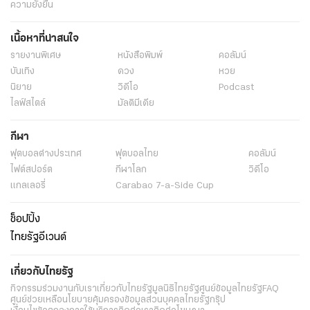
ความยั่งยืน
เนื้อหาที่น่าสนใจ
รายงานพิเศษ
หนังสือพิมพ์
คอลัมน์
บันเทิง
ดวง
หวย
นิยาย
วิดีโอ
Podcast
ไลฟ์สไตล์
มัลติมีเดีย
กีฬา
ฟุตบอลต่่างประเทศ
ฟุตบอลไทย
คอลัมน์
ไฟต์สปอร์ต
กีฬาโลก
วิดีโอ
แกลเลอรี่
Carabao 7-a-Side Cup
ช็อปปิ้ง
ไทยรัฐอีเวนต์
เกี่ยวกับไทยรัฐ
กิจกรรม
ร่วมงานกับเรา
เกี่ยวกับไทยรัฐ
มูลนิธิไทยรัฐ
ศูนย์ข้อมูลไทยรัฐ
FAQ
ศูนย์ช่วยเหลือ
นโยบายคุ้มครองข้อมูลส่วนบุคคลไทยรัฐกรุ๊ป