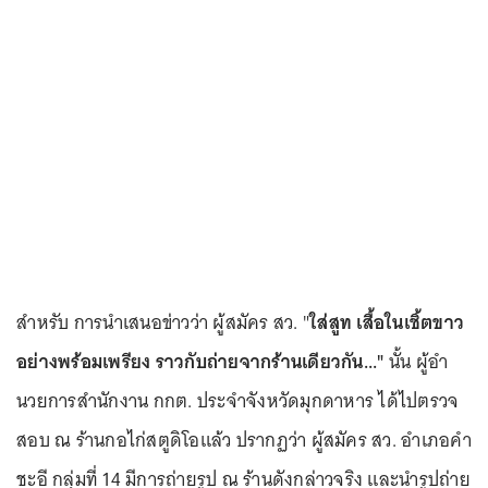
สําหรับ การนําเสนอข่าวว่า ผู้สมัคร สว. "
ใส่สูท เสื้อในเชิ้ตขาว
อย่างพร้อมเพรียง ราวกับถ่ายจากร้านเดียวกัน..."
นั้น ผู้อํา
นวยการสํานักงาน กกต. ประจําจังหวัดมุกดาหาร ได้ไปตรวจ
สอบ ณ ร้านกอไก่สตูดิโอแล้ว ปรากฏว่า ผู้สมัคร สว. อําเภอคํา
ชะอี กลุ่มที่ 14 มีการถ่ายรูป ณ ร้านดังกล่าวจริง และนํารูปถ่าย