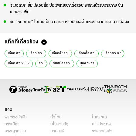
“หมอเกศ” ยิ้มไม่ตอบสื่อ ปมแพทยสภาตั้งสอบ พยักหน้ารับมาสภาฯ ยื่น
เอกสารเพิ่ม
ยัน "หมอเกศ" ไม่เคยเป็นอาจารย์ หรือยื่นขอตำแหน่งวิชาการผ่าน ม.ชื่อดัง
แท็กที่เกี่ยวข้อง
เลือก สว
เลือก สว.
เลือกตั้งสว.
เลือกตั้ง สว.
เลือกสว 67
เลือก สว 2567
สว.
รับสมัครสว.
มุกดาหาร
ผู้สมัคร สว.149 คน
ฮั้วกัน
ผู้สมัครสว.
ข่าวการเมืองวันนี้
ข่าวการเมือง ไทยรัฐ
ข่าวด่วน
ข่าววันนี้
ข่าวการเมือง
ข่าวทั่วไป
ข่าว
พระราชสำนัก
ทั่วไทย
ในกระแส
การเมือง
นโยบายรัฐ
ต่างประเทศ
อาชญากรรม
ยานยนต์
ราคาทองคำ