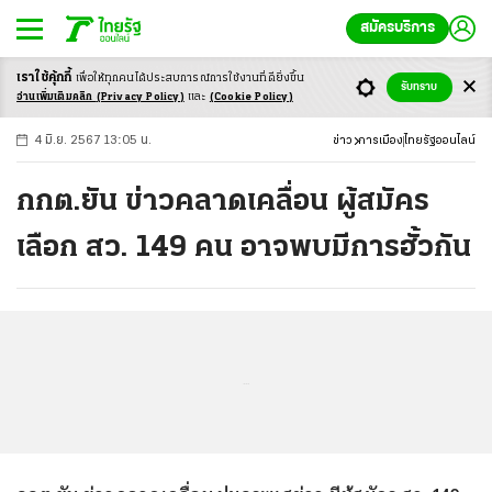
สมัครบริการ
เราใช้คุ้กกี้
เพื่อให้ทุกคนได้ประสบ
การณ์การใช้งานที่ดียิ่งขึ้น
+
ก
ก
-ก
รับทราบ
อ่านเพิ่มเติมคลิก
(Privacy Policy)
และ
(Cookie Policy)
4 มิ.ย. 2567 13:05 น.
ข่าว
การเมือง
ไทยรัฐออนไลน์
กกต.ยัน ข่าวคลาดเคลื่อน ผู้สมัคร
เลือก สว. 149 คน อาจพบมีการฮั้วกัน
...