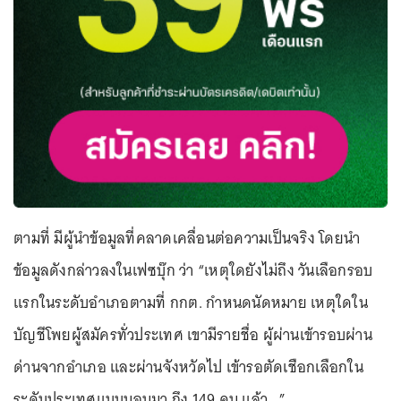
ตามที่ มีผู้นําข้อมูลที่คลาดเคลื่อนต่อความเป็นจริง โดยนํา
ข้อมูลดังกล่าวลงในเฟซบุ๊ก ว่า “เหตุใดยังไม่ถึง วันเลือกรอบ
แรกในระดับอําเภอตามที่ กกต. กําหนดนัดหมาย เหตุใดใน
บัญชีโพยผู้สมัครทั่วประเทศ เขามีรายชื่อ ผู้ผ่านเข้ารอบผ่าน
ด่านจากอําเภอ และผ่านจังหวัดไป เข้ารอตัดเชือกเลือกใน
ระดับประเทศแบบนอนมา ถึง 149 คน แล้ว...”