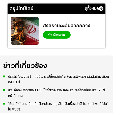
ธุ์
สุดๆ กับการเยือนไทย
ปี
สรุปไทม์ไลน์
ดูทั้งหมด
สงครามตะวันออกกลาง
ติดตาม
ข่าวที่เกี่ยวข้อง
ประวัติ “หมอเกศ - เกศกมล เปลี่ยนสมัย” หลังศาลพิพากษาตัดสิทธิลงเลือก
ตั้ง 10 ปี
สว. จ่อลงมติลุยสอบ DSI ใช้อำนาจมิชอบจ้องสอบคดีฮั้วเลือก สว. 67 ชี้
หน้าที่ กกต.
“ชัยธวัช” มอง ล็อบบี้ เลือกประธานวุฒิฯ เป็นเรื่องปกติ-ไม่เซอร์ไพรส์ “วัน”
ไป พปชร.