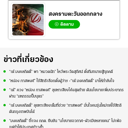
สงครามตะวันออกกลาง
ติดตาม
ข่าวที่เกี่ยวข้อง
“เต้ มงคลกิตติ์” พา “หมวดนัท” ไหว้พระวัดสุทัศน์ ตั้งทีมทนายสู้ทุกคดี
“หน่อง ภาสพงศ์” ใช้สิทธิเลือกตั้งผู้ว่าฯ -“เต้ มงคลกิตติ์” มาให้กำลังใจ
“เต้” ควง “หน่อง ภาสพงศ์” ลุยหาเสียงโค้งสุดท้าย ดันนโยบายเพิ่มประชากร
ผ่าน “มหกรรมปั๊มบุตร”
“เต้ มงคลกิตติ์” ลุยหาเสียงเต็มที่ช่วย “ภาสพงศ์” มั่นใจคนรุ่นใหม่แห่ใช้สิทธิ
ดันกรุงเทพบินได้
“มงคลกิตติ์” ชี้แจง กกต. ยืนยัน “นโยบายอวกาศ–ผัวเมียหลายคน” ไม่เพ้อ
แต่ทำให้ประเทศก้าวล้ำ