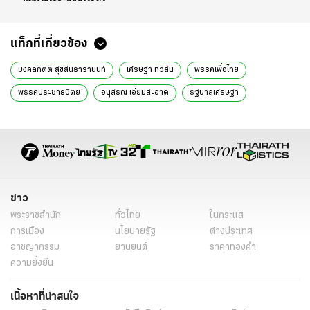
แท็กที่เกี่ยวข้อง
มงคลกิตติ์ สุขสินธารานนท์
เศรษฐา ทวีสิน
พรรคเพื่อไทย
พรรคประชาธิปัตย์
อนุสรณ์ เอี่ยมสะอาด
รัฐบาลเศรษฐา
ข่าวการเมืองวันนี้
ข่าวการเมือง ไทยรัฐ
ข่าวด่วน
ข่าววันนี้
ข่าวการเมือง
ข่าว
พระราชสำนัก
ทั่วไทย
ในกระแส
การเมือง
นโยบายรัฐ
ต่างประเทศ
อาชญากรรม
ยานยนต์
ราคาทองคำ
ความยั่งยืน
เนื้อหาที่น่าสนใจ