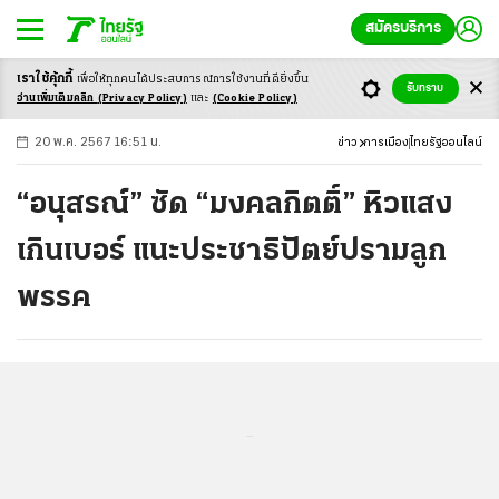
สมัครบริการ
เราใช้คุ้กกี้
เพื่อให้ทุกคนได้ประสบ
การณ์การใช้งานที่ดียิ่งขึ้น
+
ก
ก
-ก
รับทราบ
อ่านเพิ่มเติมคลิก
(Privacy Policy)
และ
(Cookie Policy)
20 พ.ค. 2567 16:51 น.
ข่าว
การเมือง
ไทยรัฐออนไลน์
“อนุสรณ์” ซัด “มงคลกิตติ์” หิวแสง
เกินเบอร์ แนะประชาธิปัตย์ปรามลูก
พรรค
...