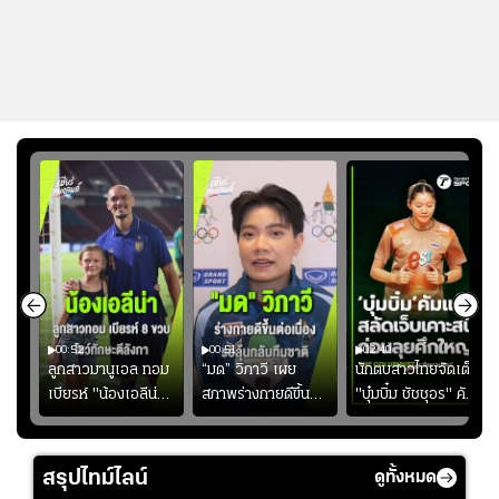
00:52
00:51
02:40
ชนะ
ลูกสาวมานูเอล ทอม
“มด” วิภาวี เผย
นักตบสาวไทยจัดเต็ม
ง
เบียรห์ "น้องเอลีน่า"
สภาพร่างกายดีขึ้น
"บุ๋มบิ๋ม ชัชชุอร" คัม
วัย 8 ขวบ โชว์ตี
อย่างต่อเนื่อง พร้อม
แบ็ก ศึก" SEA V
ลังกาสุดพริ้ว
พยายามลงสนามให้
CUP 2026" เลก
มากขึ้น เพื่อเรียก
สอง!!
สรุปไทม์ไลน์
ดูทั้งหมด
ความมั่นใจ