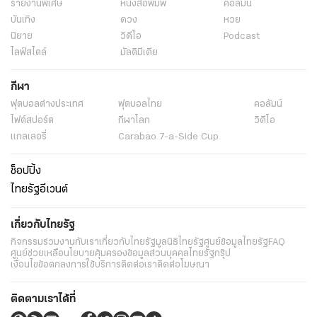
รายงานพิเศษ
หนังสือพิมพ์
คอลัมน์
บันเทิง
ดวง
หวย
นิยาย
วิดีโอ
Podcast
ไลฟ์สไตล์
มัลติมีเดีย
กีฬา
ฟุตบอลต่่างประเทศ
ฟุตบอลไทย
คอลัมน์
ไฟต์สปอร์ต
กีฬาโลก
วิดีโอ
แกลเลอรี่
Carabao 7-a-Side Cup
ช็อปปิ้ง
ไทยรัฐอีเวนต์
เกี่ยวกับไทยรัฐ
กิจกรรม
ร่วมงานกับเรา
เกี่ยวกับไทยรัฐ
มูลนิธิไทยรัฐ
ศูนย์ข้อมูลไทยรัฐ
FAQ
ศูนย์ช่วยเหลือ
นโยบายคุ้มครองข้อมูลส่วนบุคคลไทยรัฐกรุ๊ป
เงื่อนไขข้อตกลงการใช้บริการ
ติดต่อเรา
ติดต่อโฆษณา
ติดตามเราได้ที่