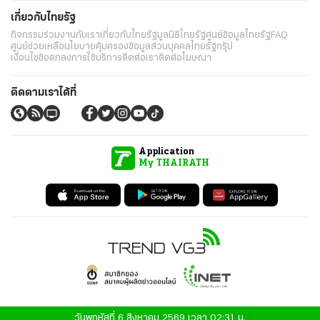
เกี่ยวกับไทยรัฐ
กิจกรรม
ร่วมงานกับเรา
เกี่ยวกับไทยรัฐ
มูลนิธิไทยรัฐ
ศูนย์ข้อมูลไทยรัฐ
FAQ
ศูนย์ช่วยเหลือ
นโยบายคุ้มครองข้อมูลส่วนบุคคลไทยรัฐกรุ๊ป
เงื่อนไขข้อตกลงการใช้บริการ
ติดต่อเรา
ติดต่อโฆษณา
ติดตามเราได้ที่
Application
My THAIRATH
วันพฤหัสที่ 6 สิงหาคม 2569 เวลา 02:31 น.