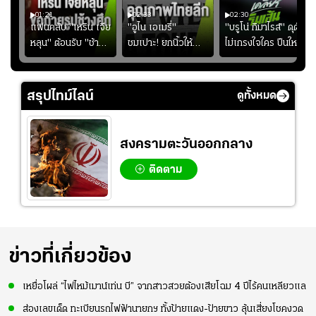
01:21
02:33
02:30
ไน
แฟนคลับ "เหริน เจีย
"อูไน เอเมรี่"
"บรูโน่ กิมาไรส์" ดุดัน
ง
หลุน" ต้อนรับ "ช้าง
ชมเปาะ! ยกนิ้วให้
ไม่เกรงใจใคร ปืนใหญ่
ัง
ศึก" กลับบ้าน
แท็กติกบีจี แฮปปี้
เสิรมอาวุธหนัก
ธุ์
สุดๆ กับการเยือนไทย
ปี
สรุปไทม์ไลน์
ดูทั้งหมด
สงครามตะวันออกกลาง
ติดตาม
ข่าวที่เกี่ยวข้อง
เหยื่อโผล่ “ไฟไหม้เมาน์เท่น บี” จากสาวสวยต้องเสียโฉม 4 ปีไร้คนเหลียวแล
ส่องเลขเด็ด ทะเบียนรถไฟฟ้านายกฯ ทั้งป้ายแดง-ป้ายขาว ลุ้นเสี่ยงโชคงวด