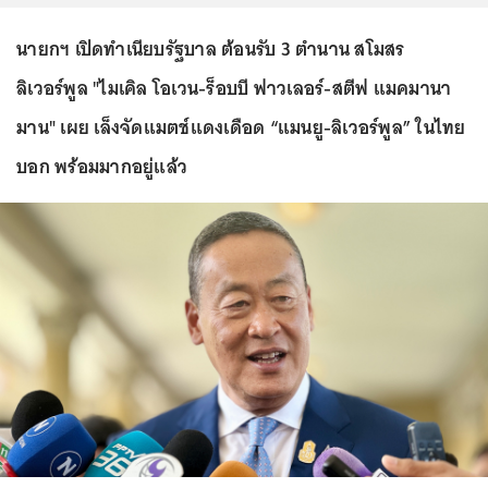
นายกฯ เปิดทำเนียบรัฐบาล ต้อนรับ 3 ตำนาน สโมสร
ลิเวอร์พูล "ไมเคิล โอเวน-ร็อบบี ฟาวเลอร์-สตีฟ แมคมานา
มาน" เผย เล็งจัดแมตช์แดงเดือด “แมนยู-ลิเวอร์พูล” ในไทย
บอก พร้อมมากอยู่แล้ว