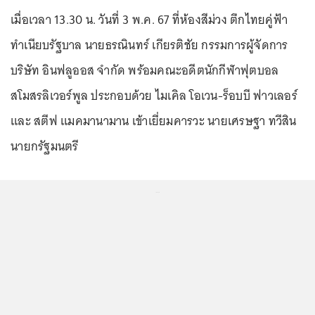
เมื่อเวลา 13.30 น. วันที่ 3 พ.ค. 67 ที่ห้องสีม่วง ตึกไทยคู่ฟ้า
ทำเนียบรัฐบาล นายธรณินทร์ เกียรติชัย กรรมการผู้จัดการ
บริษัท อินฟลูออส จำกัด พร้อมคณะอดีตนักกีฬาฟุตบอล
สโมสรลิเวอร์พูล ประกอบด้วย ไมเคิล โอเวน-ร็อบบี ฟาวเลอร์
และ สตีฟ แมคมานามาน เข้าเยี่ยมคารวะ นายเศรษฐา ทวีสิน
นายกรัฐมนตรี
...