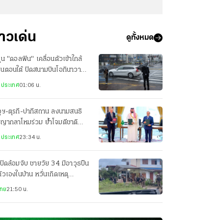
่าวเด่น
ดูทั้งหมด
ฝุ่น "ดอลฟิน" เคลื่อนตัวเข้าใกล้
ปุ่นตอนใต้ ปิดสนามบินโอกินาวา
ยพประชาชน-เจ็บ 3 ราย
งประเทศ
01:06 น.
ุฯ-ตุรกี-ปากีสถาน ลงนามสนธิ
ญญากลาโหมร่วม ย้ำโจมตีชาติ
ยวเท่ากับโจมตีทั้ง 3 ประเทศ
งประเทศ
23:34 น.
ปิดล้อมจับ ชายวัย 34 มีอาวุธปืน
ตัวเองในบ้าน หวั่นเกิดเหตุ
นตราย
ไทย
21:50 น.