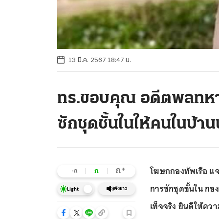
13 มี.ค. 2567 18:47 น.
ทร.ขอบคุณ อดีตพลทหาร
ซักชุดชั้นในให้คนในบ้า
โฆษกกองทัพเรือ แจง
+
ก
ก
-ก
การซักชุดชั้นใน ก
ฟังข่าว
Light
เท็จจริง ยินดีให้คว