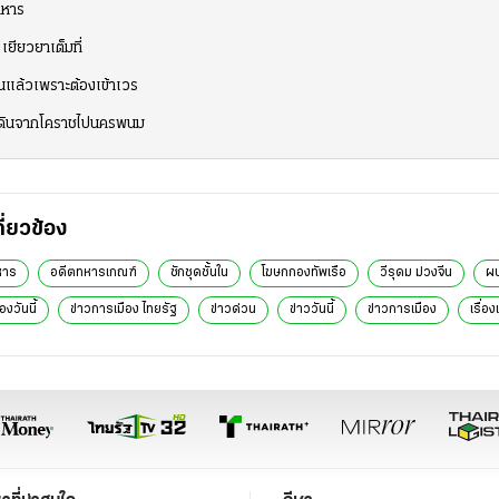
ทหาร
เยียวยาเต็มที่
นแล้วเพราะต้องเข้าเวร
อ เดินจากโคราชไปนครพนม
กี่ยวข้อง
หาร
อดีตทหารเกณฑ์
ซักชุดชั้นใน
โฆษกกองทัพเรือ
วีรุดม ม่วงจีน
ผบ
องวันนี้
ข่าวการเมือง ไทยรัฐ
ข่าวด่วน
ข่าววันนี้
ข่าวการเมือง
เรื่อง