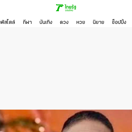
ลฟ์สไตล์
กีฬา
บันเทิง
ดวง
หวย
นิยาย
ช็อปปิ้ง