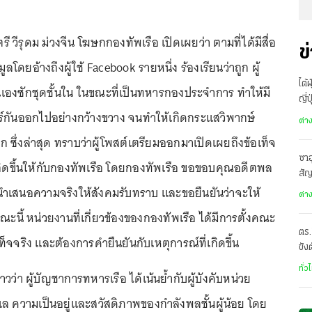
อตรี วีรุดม ม่วงจีน โฆษกกองทัพเรือ เปิดเผยว่า ตามที่ได้มีสื่อ
ข
โดยอ้างถึงผู้ใช้ Facebook รายหนึ่ง ร้องเรียนว่าถูก ผู้
ไต้
ตนเองซักชุดชั้นใน ในขณะที่เป็นทหารกองประจำการ ทำให้มี
ญี่
์กันออกไปอย่างกว้างขวาง จนทำให้เกิดกระแสวิพากษ์
อพ
ต่า
 ซึ่งล่าสุด ทราบว่าผู้โพสต์เตรียมออกมาเปิดเผยถึงข้อเท็จ
ซาอ
่เกิดขึ้นให้กับกองทัพเรือ โดยกองทัพเรือ ขอขอบคุณอดีตพล
สั
นำเสนอความจริงให้สังคมรับทราบ และขอยืนยันว่าจะให้
เดี
ต่า
นี้ หน่วยงานที่เกี่ยวข้องของกองทัพเรือ ได้มีการตั้งคณะ
ตร.
จจริง และต้องการคำยืนยันกับเหตุการณ์ที่เกิดขึ้น
ขัง
อั
ทั่ว
วว่า ผู้บัญชาการทหารเรือ ได้เน้นย้ำกับผู้บังคับหน่วย
แล ความเป็นอยู่และสวัสดิภาพของกำลังพลชั้นผู้น้อย โดย