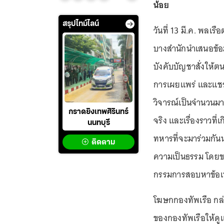
น้อย
สรุปไทม์ไลน์
วันที่ 13 มี.ค. พลเรื
บางสำนักนำเสนอข้อมูล
บังคับบัญชาสั่งให้
การเผยแพร่ และแชร
วิจารณ์เป็นจำนวนมาก
กราดยิงเทพศิรินทร์
จริง และเรื่องราวที
นนทบุรี
ทหารที่จะมาร่วมกัน
ติดตาม
ความเป็นธรรม โดยขณะ
กรรมการสอบหาข้อเท็
โฆษกกองทัพเรือ กล่า
ของกองทัพเรือให้ดู