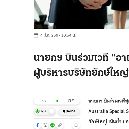
4 มี.ค. 2567 10:54 น.
นายกฯ บินร่วมเวที "อา
ผู้บริหารบริษัทยักษ์ใหญ่
นายกฯ บินร่วมเวที
+
ก
ก
-ก
Australia Special S
ฟังข่าว
Light
ยักษ์ใหญ่ เน้นย้ำ