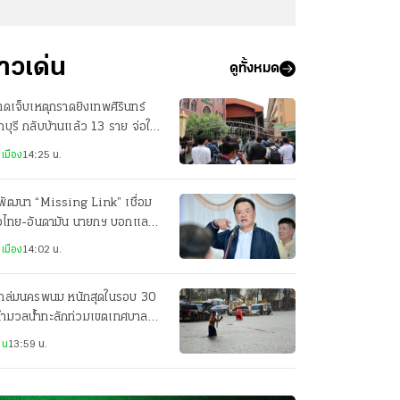
่าวเด่น
ดูทั้งหมด
บาดเจ็บเหตุกราดยิงเทพศิรินทร์
บุรี กลับบ้านแล้ว 13 ราย จ่อให้
บอีก 2 ราย
เมือง
14:25 น.
พัฒนา “Missing Link” เชื่อม
าวไทย-อันดามัน นายกฯ บอกแลนด์
ดจ์ค่อยว่ากัน
เมือง
14:02 น.
ถล่มนครพนม หนักสุดในรอบ 30
 ทำมวลน้ำทะลักท่วมเขตเทศบาล
ือง ถนนหลายจุดจมบาดาล
าน
13:59 น.