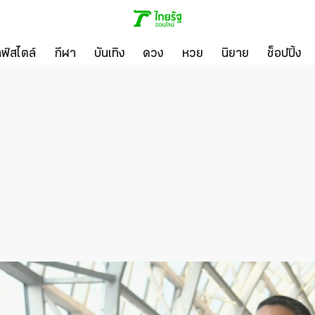
ลฟ์สไตล์
กีฬา
บันเทิง
ดวง
หวย
นิยาย
ช็อปปิ้ง