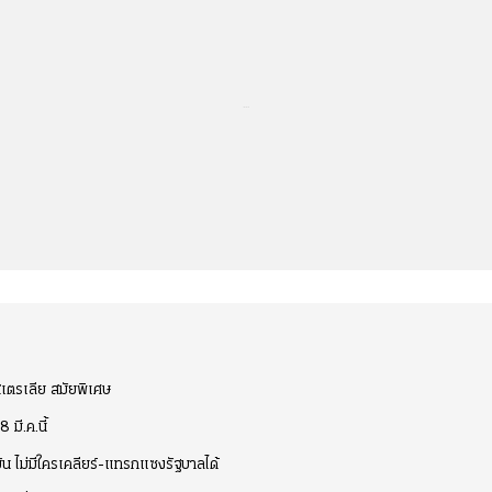
...
เตรเลีย สมัยพิเศษ
มี.ค.นี้
ยัน ไม่มีใครเคลียร์-แทรกแซงรัฐบาลได้