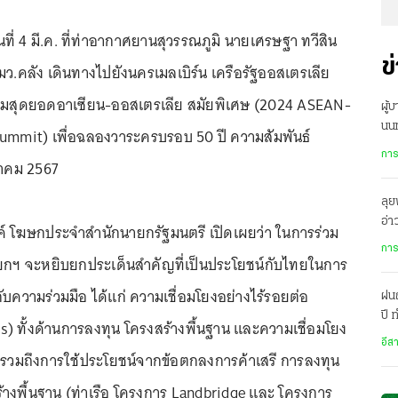
ันที่ 4 มี.ค. ที่ท่าอากาศยานสุวรรณภูมิ นายเศรษฐา ทวีสิน
ข
ว.คลัง เดินทางไปยังนครเมลเบิร์น เครือรัฐออสเตรเลีย
ะชุมสุดยอดอาเซียน-ออสเตรเลีย สมัยพิเศษ (2024 ASEAN-
ผู้
นนท
Summit) เพื่อฉลองวาระครบรอบ 50 ปี ความสัมพันธ์
กลั
การ
ีนาคม 2567
ลุย
อ่
งค์ โฆษกประจำสำนักนายกรัฐมนตรี เปิดเผยว่า ในการร่วม
บริ
การ
นายกฯ จะหยิบยกประเด็นสำคัญที่เป็นประโยชน์กับไทยในการ
งกับความร่วมมือ ได้แก่ ความเชื่อมโยงอย่างไร้รอยต่อ
ฝน
ปี
s) ทั้งด้านการลงทุน โครงสร้างพื้นฐาน และความเชื่อมโยง
เม
อีส
งรวมถึงการใช้ประโยชน์จากข้อตกลงการค้าเสรี การลงทุน
งพื้นฐาน (ท่าเรือ โครงการ Landbridge และ โครงการ