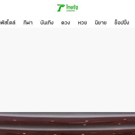
ลฟ์สไตล์
กีฬา
บันเทิง
ดวง
หวย
นิยาย
ช็อปปิ้ง