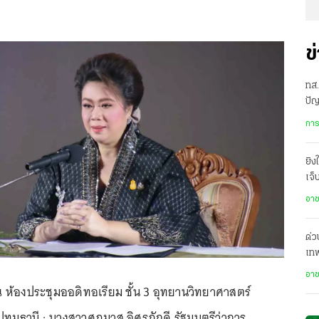
ข
ทส.
ปั
ทำ
การ
ยิง
เจ็
อา
ด่ว
เทพ
หลา
อา
 ณ ห้องประชุมออดิทอเรียม ชั้น 3 อุทยานวิทยาศาสตร์
ทุมธานี : นางสาวศุภมาส อิศรภักดี รัฐมนตรีว่าการ