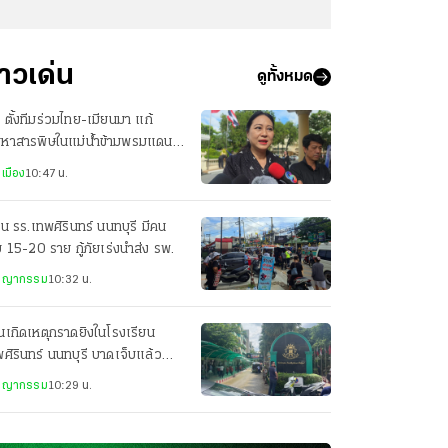
่าวเด่น
ดูทั้งหมด
 ตั้งทีมร่วมไทย-เมียนมา แก้
ญหาสารพิษในแม่น้ำข้ามพรมแดน
แผนควบคุมคุณภาพน้ำกก
เมือง
10:47 น.
ใน รร.เทพศิรินทร์ นนทบุรี มีคน
บ 15-20 ราย กู้ภัยเร่งนำส่ง รพ.
ชญากรรม
10:32 น.
นเกิดเหตุกราดยิงในโรงเรียน
ศิรินทร์ นนทบุรี บาดเจ็บแล้ว
ยราย เร่งระงับเหตุ
ชญากรรม
10:29 น.