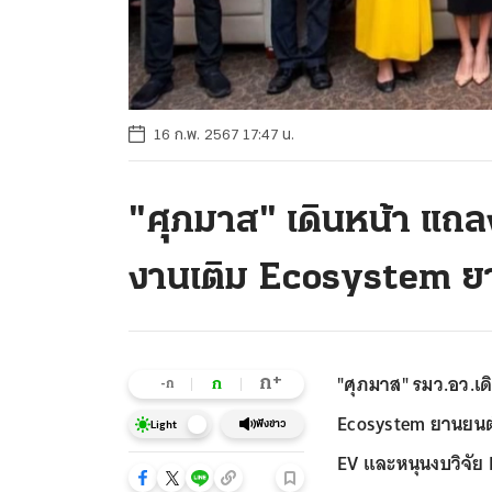
16 ก.พ. 2567 17:47 น.
"ศุภมาส" เดินหน้า แถล
งานเติม Ecosystem ย
"ศุภมาส" รมว.อว.เด
+
ก
ก
-ก
Ecosystem ยานยนต์
ฟังข่าว
Light
EV และหนุนงบวิจัย 