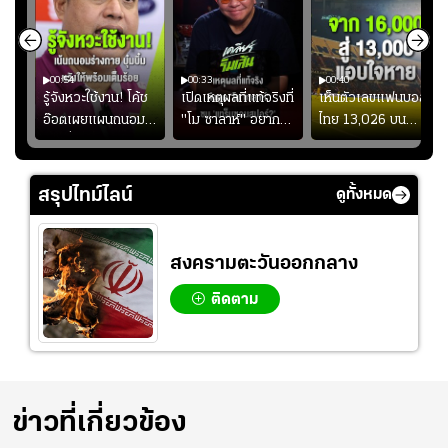
00:54
00:33
00:40
ร
รู้จังหวะใช้งาน! โค้ช
เปิดเหตุผลที่แท้จริงที่
เห็นตัวเลขแฟนบอล
อ๊อตเผยแผนถนอม
"โม ซาลาห์" อยาก
ไทย 13,026 บน
ึ้น
“บุ๋มบิ๋ม” เพื่อรักษา
ย้ายซบ "แทร็บซอนส
สกอร์บอร์ดแล้วแอบ
ย
ร่างกายให้พร้อมที่สุด
ปอร์"
ใจหาย น้อยกว่านัดที่
ที่
แล้วเจอมาเลเซียตั้ง
สรุปไทม์ไลน์
ดูทั้งหมด
อย่างเห็นได้ชัด
สงครามตะวันออกกลาง
ติดตาม
ข่าวที่เกี่ยวข้อง