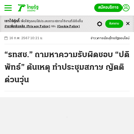
สมัครบริการ
เราใช้คุ้กกี้
เพื่อให้ทุกคนได้ประสบ
การณ์การใช้งานที่ดียิ่งขึ้น
+
ก
ก
-ก
รับทราบ
อ่านเพิ่มเติมคลิก
(Privacy Policy)
และ
(Cookie Policy)
16 ก.พ. 2567 10:21 น.
ข่าว
การเมือง
ไทยรัฐออนไลน์
“รทสช.” ถามหาความรับผิดชอบ “ปดิ
พัทธ์” ต้นเหตุ ทำประชุมสภาฯ ญัตติ
ด่วนวุ่น
...