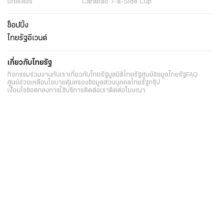
แกลเลอรี่
Carabao 7-a-Side Cup
ช็อปปิ้ง
ไทยรัฐอีเวนต์
เกี่ยวกับไทยรัฐ
กิจกรรม
ร่วมงานกับเรา
เกี่ยวกับไทยรัฐ
มูลนิธิไทยรัฐ
ศูนย์ข้อมูลไทยรัฐ
FAQ
ศูนย์ช่วยเหลือ
นโยบายคุ้มครองข้อมูลส่วนบุคคลไทยรัฐกรุ๊ป
เงื่อนไขข้อตกลงการใช้บริการ
ติดต่อเรา
ติดต่อโฆษณา
ติดตามเราได้ที่
Application
My THAIRATH