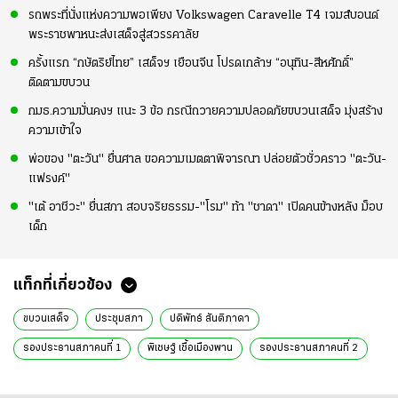
รถพระที่นั่งแห่งความพอเพียง Volkswagen Caravelle T4 เจมส์บอนด์
พระราชพาหนะส่งเสด็จสู่สวรรคาลัย
ครั้งแรก “กษัตริย์ไทย” เสด็จฯ เยือนจีน โปรดเกล้าฯ “อนุทิน-สีหศักดิ์”
ติดตามขบวน
กมธ.ความมั่นคงฯ แนะ 3 ข้อ กรณีถวายความปลอดภัยขบวนเสด็จ มุ่งสร้าง
ความเข้าใจ
พ่อของ "ตะวัน" ยื่นศาล ขอความเมตตาพิจารณา ปล่อยตัวชั่วคราว "ตะวัน-
แฟรงค์"
"เต้ อาชีวะ" ยื่นสภา สอบจริยธรรม-"โรม" ท้า "ชาดา" เปิดคนข้างหลัง ม็อบ
เด็ก
แท็กที่เกี่ยวข้อง
ขบวนเสด็จ
ประชุมสภา
ปดิพัทธ์ สันติภาดา
รองประธานสภาคนที่ 1
พิเชษฐ์ เชื้อเมืองพาน
รองประธานสภาคนที่ 2
อัครเดช วงษ์พิทักษ์โรจน์
พรรครวมไทยสร้างชาติ
รวมไทยสร้างชาติ