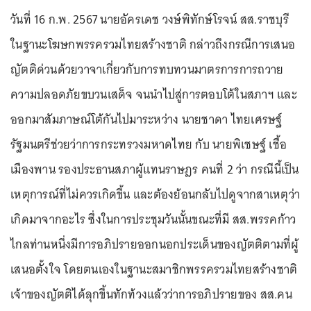
วันที่ 16 ก.พ. 2567 นายอัครเดช วงษ์พิทักษ์โรจน์ สส.ราชบุรี
ในฐานะโฆษกพรรครวมไทยสร้างชาติ กล่าวถึงกรณีการเสนอ
ญัตติด่วนด้วยวาจาเกี่ยวกับการทบทวนมาตรการการถวาย
ความปลอดภัยขบวนเสด็จ จนนำไปสู่การตอบโต้ในสภาฯ และ
ออกมาสัมภาษณ์โต้กันไปมาระหว่าง นายชาดา ไทยเศรษฐ์
รัฐมนตรีช่วยว่าการกระทรวงมหาดไทย กับ นายพิเชษฐ์ เชื้อ
เมืองพาน รองประธานสภาผู้แทนราษฎร คนที่ 2 ว่า กรณีนี้เป็น
เหตุการณ์ที่ไม่ควรเกิดขึ้น และต้องย้อนกลับไปดูจากสาเหตุว่า
เกิดมาจากอะไร ซึ่งในการประชุมวันนั้นขณะที่มี สส.พรรคก้าว
ไกลท่านหนึ่งมีการอภิปรายออกนอกประเด็นของญัตติตามที่ผู้
เสนอตั้งใจ โดยตนเองในฐานะสมาชิกพรรครวมไทยสร้างชาติ
เจ้าของญัตติได้ลุกขึ้นทักท้วงแล้วว่าการอภิปรายของ สส.คน