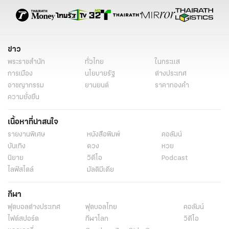
รทสช.
ถามหาความรับผิดชอบ
ชาดา ไทยเศรษฐ์
รมช.มหาดไทย
ข่าวการเมืองวันนี้
ข่าวการเมือง ไทยรัฐ
ข่าวด่วน
ข่าววันนี้
ข่าวการเมือง
เรื่องเด่น
ข่าวทั่วไป
ข่าว
พระราชสำนัก
ทั่วไทย
ในกระแส
การเมือง
นโยบายรัฐ
ต่างประเทศ
อาชญากรรม
ยานยนต์
ราคาทองคำ
ความยั่งยืน
เนื้อหาที่น่าสนใจ
รายงานพิเศษ
หนังสือพิมพ์
คอลัมน์
บันเทิง
ดวง
หวย
นิยาย
วิดีโอ
Podcast
ไลฟ์สไตล์
มัลติมีเดีย
กีฬา
ฟุตบอลต่่างประเทศ
ฟุตบอลไทย
คอลัมน์
ไฟต์สปอร์ต
กีฬาโลก
วิดีโอ