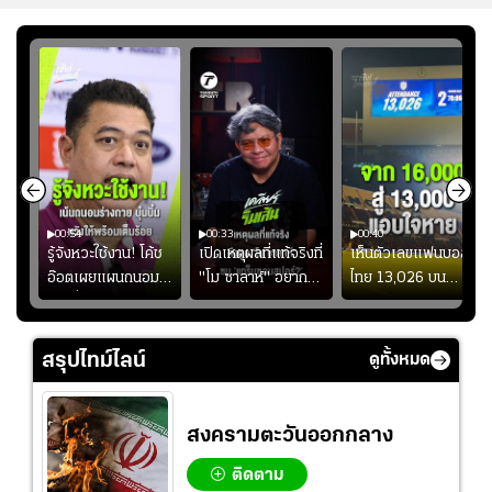
00:54
00:33
00:40
ร
รู้จังหวะใช้งาน! โค้ช
เปิดเหตุผลที่แท้จริงที่
เห็นตัวเลขแฟนบอล
อ๊อตเผยแผนถนอม
"โม ซาลาห์" อยาก
ไทย 13,026 บน
ึ้น
“บุ๋มบิ๋ม” เพื่อรักษา
ย้ายซบ "แทร็บซอนส
สกอร์บอร์ดแล้วแอบ
ย
ร่างกายให้พร้อมที่สุด
ปอร์"
ใจหาย น้อยกว่านัดที่
ที่
แล้วเจอมาเลเซียตั้ง
สรุปไทม์ไลน์
ดูทั้งหมด
อย่างเห็นได้ชัด
สงครามตะวันออกกลาง
ติดตาม