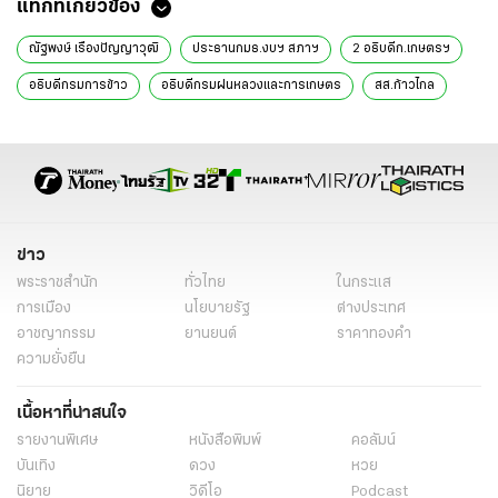
แท็กที่เกี่ยวข้อง
ณัฐพงษ์ เรืองปัญญาวุฒิ
ประธานกมธ.งบฯ สภาฯ
2 อธิบดีก.เกษตรฯ
อธิบดีกรมการข้าว
อธิบดีกรมฝนหลวงและการเกษตร
สส.ก้าวไกล
ป.ป.ช.
ข่าวการเมืองวันนี้
ข่าวการเมือง ไทยรัฐ
ข่าววันนี้
ข่าวการเมือง
เรื่องเด่น
ตบทรัพย์
ข่าวทั่วไป
ข่าว
พระราชสำนัก
ทั่วไทย
ในกระแส
การเมือง
นโยบายรัฐ
ต่างประเทศ
อาชญากรรม
ยานยนต์
ราคาทองคำ
ความยั่งยืน
เนื้อหาที่น่าสนใจ
รายงานพิเศษ
หนังสือพิมพ์
คอลัมน์
บันเทิง
ดวง
หวย
นิยาย
วิดีโอ
Podcast