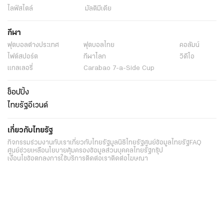
ไลฟ์สไตล์
มัลติมีเดีย
กีฬา
ฟุตบอลต่่างประเทศ
ฟุตบอลไทย
คอลัมน์
ไฟต์สปอร์ต
กีฬาโลก
วิดีโอ
แกลเลอรี่
Carabao 7-a-Side Cup
ช็อปปิ้ง
ไทยรัฐอีเวนต์
เกี่ยวกับไทยรัฐ
กิจกรรม
ร่วมงานกับเรา
เกี่ยวกับไทยรัฐ
มูลนิธิไทยรัฐ
ศูนย์ข้อมูลไทยรัฐ
FAQ
ศูนย์ช่วยเหลือ
นโยบายคุ้มครองข้อมูลส่วนบุคคลไทยรัฐกรุ๊ป
เงื่อนไขข้อตกลงการใช้บริการ
ติดต่อเรา
ติดต่อโฆษณา
ติดตามเราได้ที่