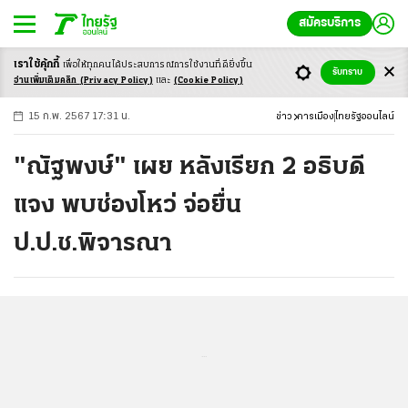
สมัครบริการ
เราใช้คุ้กกี้
เพื่อให้ทุกคนได้ประสบ
การณ์การใช้งานที่ดียิ่งขึ้น
+
ก
ก
-ก
รับทราบ
อ่านเพิ่มเติมคลิก
(Privacy Policy)
และ
(Cookie Policy)
15 ก.พ. 2567 17:31 น.
ข่าว
การเมือง
ไทยรัฐออนไลน์
"ณัฐพงษ์" เผย หลังเรียก 2 อธิบดี
แจง พบช่องโหว่ จ่อยื่น
ป.ป.ช.พิจารณา
...