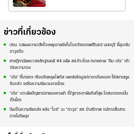
ข่าวที่เกี่ยวข้อง
ปชน. แสดงความเสียใจเหตุกราดยิงในโรงเรียนเทพศิรินทร์ นนทบุรี จี้คุมเข้ม
อาวุธปืน
ศาลฎีกานัดตรวจหลักฐานคดี 44 อดีต สส.ก้าวไกล ทนายคาด “ทิม-เท้ง” เข้า
เบิกความเอง
“เท้ง” ชี้นายกฯ เยือนจีนหลุดโฟกัส เผยส่งข้อมูลปราบแก๊งคอลฯ ให้สถานทูต
จีนแล้ว เหลือความชัดเจนจากไทย
“เท้ง” เกาะติดปัญหาปลาหมอคางดำ จี้รัฐบาลเอาผิดถึงที่สุด ไม่สนเอกชนนั้น
เป็นใคร
ปัดเป็นความขัดแย้ง หลัง “ไอซ์” ฉะ “ภาวุธ” สส. มีเสรีภาพ แม้การสื่อสาร
อาจไม่รัดกุม