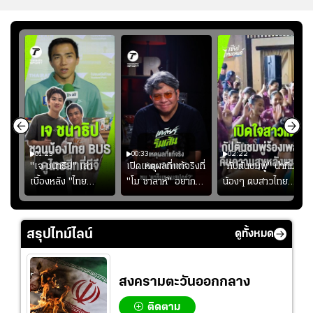
01:23
00:33
02:22
"เจ ชนาธิป" เล่า
เปิดเหตุผลที่แท้จริงที่
"กัปตันชมพู่" นำทีม
เบื้องหลัง "ไทย
"โม ซาลาห์" อยาก
น้องๆ ตบสาวไทย
ง
BUS" บังเอิญเจอขอ
ย้ายซบ "แทร็บซอนส
ปล่อยจอย โชว์ลูกคอ
ไป
ถ่ายรูปที่ฟู้ดแลนด์
ปอร์"
สเต็ปเต้น "เปิดใจ
สาวแต"
สรุปไทม์ไลน์
ดูทั้งหมด
สงครามตะวันออกกลาง
ติดตาม