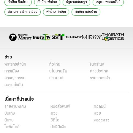
ทักษิณ ชินวัตร
ทักษิณ พักโทษ
รัฐบาลเศรษฐา
จตุพร พรหมพันธุ์
สถานการณ์การเมือง
พักโทษ ทักษิณ
ทักษิณ กลับบ้าน
ข่าวการเมืองวันนี้
ข่าวการเมือง ไทยรัฐ
ข่าวด่วน
ข่าววันนี้
ข่าวการเมือง
ข่าว
พระราชสำนัก
ทั่วไทย
ในกระแส
การเมือง
นโยบายรัฐ
ต่างประเทศ
อาชญากรรม
ยานยนต์
ราคาทองคำ
ความยั่งยืน
เนื้อหาที่น่าสนใจ
รายงานพิเศษ
หนังสือพิมพ์
คอลัมน์
บันเทิง
ดวง
หวย
นิยาย
วิดีโอ
Podcast
ไลฟ์สไตล์
มัลติมีเดีย