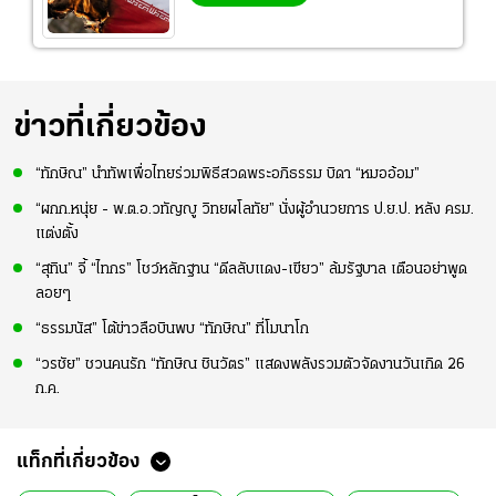
ข่าวที่เกี่ยวข้อง
“ทักษิณ” นำทัพเพื่อไทยร่วมพิธีสวดพระอภิธรรม บิดา “หมออ้อม”
“ผกก.หนุ่ย - พ.ต.อ.วทัญญู วิทยผโลทัย” นั่งผู้อำนวยการ ป.ย.ป. หลัง ครม.
แต่งตั้ง
“สุทิน” จี้ “ไทกร” โชว์หลักฐาน “ดีลลับแดง-เขียว” ล้มรัฐบาล เตือนอย่าพูด
ลอยๆ
“ธรรมนัส” โต้ข่าวลือบินพบ “ทักษิณ” ที่โมนาโก
“วรชัย” ชวนคนรัก “ทักษิณ ชินวัตร” แสดงพลังรวมตัวจัดงานวันเกิด 26
ก.ค.
แท็กที่เกี่ยวข้อง