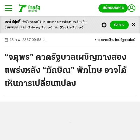
สมัครบริการ
เราใช้คุ้กกี้
เพื่อให้ทุกคนได้ประสบ
การณ์การใช้งานที่ดียิ่งขึ้น
+
ก
ก
-ก
รับทราบ
อ่านเพิ่มเติมคลิก
(Privacy Policy)
และ
(Cookie Policy)
15 ก.พ. 2567 09:55 น.
ข่าว
การเมือง
ไทยรัฐออนไลน์
“จตุพร” คาดรัฐบาลเผชิญทางสอง
แพร่งหลัง “ทักษิณ” พักโทษ อาจได้
เห็นการเปลี่ยนแปลง
...