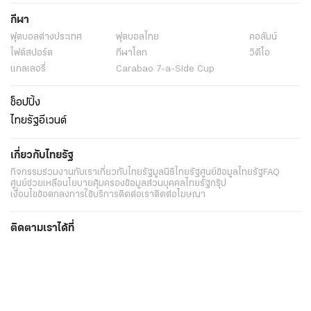
กีฬา
ฟุตบอลต่่างประเทศ
ฟุตบอลไทย
คอลัมน์
ไฟต์สปอร์ต
กีฬาโลก
วิดีโอ
แกลเลอรี่
Carabao 7-a-Side Cup
ช็อปปิ้ง
ไทยรัฐอีเวนต์
เกี่ยวกับไทยรัฐ
กิจกรรม
ร่วมงานกับเรา
เกี่ยวกับไทยรัฐ
มูลนิธิไทยรัฐ
ศูนย์ข้อมูลไทยรัฐ
FAQ
ศูนย์ช่วยเหลือ
นโยบายคุ้มครองข้อมูลส่วนบุคคลไทยรัฐกรุ๊ป
เงื่อนไขข้อตกลงการใช้บริการ
ติดต่อเรา
ติดต่อโฆษณา
ติดตามเราได้ที่
Application
My THAIRATH