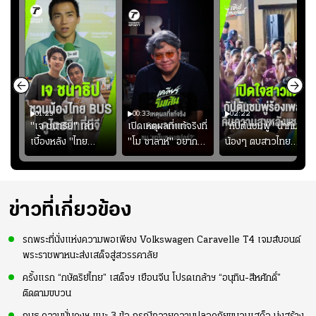
01:23
00:33
02:22
"เจ ชนาธิป" เล่า
เปิดเหตุผลที่แท้จริงที่
"กัปตันชมพู่" นำทีม
เบื้องหลัง "ไทย
"โม ซาลาห์" อยาก
น้องๆ ตบสาวไทย
ง
BUS" บังเอิญเจอขอ
ย้ายซบ "แทร็บซอนส
ปล่อยจอย โชว์ลูกคอ
ไป
ถ่ายรูปที่ฟู้ดแลนด์
ปอร์"
สเต็ปเต้น "เปิดใจ
สาวแต"
ข่าวที่เกี่ยวข้อง
รถพระที่นั่งแห่งความพอเพียง Volkswagen Caravelle T4 เจมส์บอนด์
พระราชพาหนะส่งเสด็จสู่สวรรคาลัย
ครั้งแรก “กษัตริย์ไทย” เสด็จฯ เยือนจีน โปรดเกล้าฯ “อนุทิน-สีหศักดิ์”
ติดตามขบวน