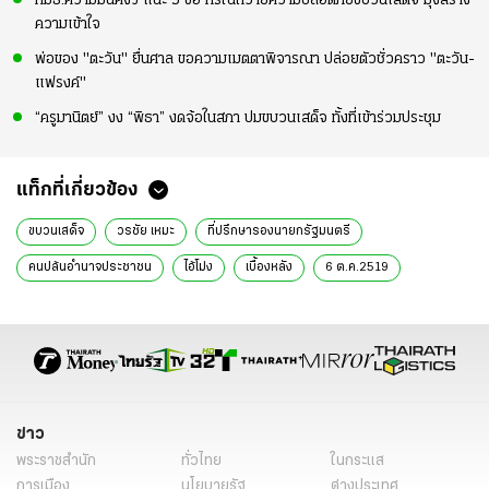
กมธ.ความมั่นคงฯ แนะ 3 ข้อ กรณีถวายความปลอดภัยขบวนเสด็จ มุ่งสร้าง
ความเข้าใจ
พ่อของ "ตะวัน" ยื่นศาล ขอความเมตตาพิจารณา ปล่อยตัวชั่วคราว "ตะวัน-
แฟรงค์"
“ครูมานิตย์” งง “พิธา” งดจ้อในสภา ปมขบวนเสด็จ ทั้งที่เข้าร่วมประชุม
แท็กที่เกี่ยวข้อง
ขบวนเสด็จ
วรชัย เหมะ
ที่ปรึกษารองนายกรัฐมนตรี
คนปล้นอำนาจประชาชน
ไอ้โม่ง
เบื้องหลัง
6 ต.ค.2519
ขวางขบวนเสด็จ
ข่าวการเมืองวันนี้
ข่าวการเมือง ไทยรัฐ
ข่าวด่วน
ข่าววันนี้
ข่าวการเมือง
ข่าวทั่วไป
ข่าว
พระราชสำนัก
ทั่วไทย
ในกระแส
การเมือง
นโยบายรัฐ
ต่างประเทศ